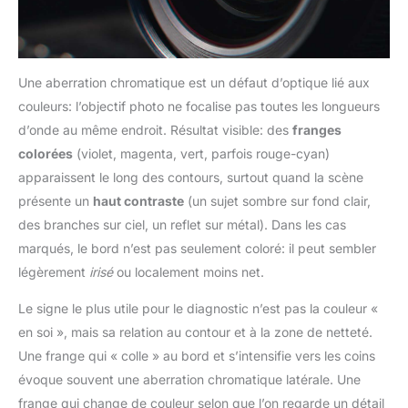
Une aberration chromatique est un défaut d’optique lié aux
couleurs: l’objectif photo ne focalise pas toutes les longueurs
d’onde au même endroit. Résultat visible: des
franges
colorées
(violet, magenta, vert, parfois rouge-cyan)
apparaissent le long des contours, surtout quand la scène
présente un
haut contraste
(un sujet sombre sur fond clair,
des branches sur ciel, un reflet sur métal). Dans les cas
marqués, le bord n’est pas seulement coloré: il peut sembler
légèrement
irisé
ou localement moins net.
Le signe le plus utile pour le diagnostic n’est pas la couleur «
en soi », mais sa relation au contour et à la zone de netteté.
Une frange qui « colle » au bord et s’intensifie vers les coins
évoque souvent une aberration chromatique latérale. Une
frange qui change de couleur selon que l’on regarde un détail