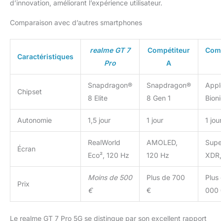
d’innovation, améliorant l’expérience utilisateur.
Comparaison avec d’autres smartphones
realme GT 7
Compétiteur
Comp
Caractéristiques
Pro
A
Snapdragon®
Snapdragon®
Appl
Chipset
8 Elite
8 Gen 1
Bion
Autonomie
1,5 jour
1 jour
1 jou
RealWorld
AMOLED,
Supe
Écran
Eco², 120 Hz
120 Hz
XDR,
Moins de 500
Plus de 700
Plus
Prix
€
€
000 
Le realme GT 7 Pro 5G se distingue par son excellent rapport