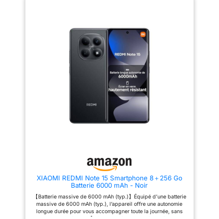
Le grand écran de 6,9 pouces
l’eau IP64, assurant une
offre une expérience visuelle
protection efficace contre les
immersive avec une clarté et
éclaboussures, la poussière ou
une luminosité exceptionnelles.
d’autres situations prévisibles,
Grâce à un taux de
et gérant facilement les usages
rafraîchissement adaptatif
du quotidien. 【Système de
pouvant atteindre 120 Hz,
caméra ultra-net de 108 MP】La
profitez d'une expérience fluide
caméra ultra-nette de 108 MP
et immersive, que vous
capture une large plage de
naviguiez sur Internet ou
lumière et d’ombres, même
regardiez des vidéos.
dans des environnements à
【Processeur octa-core
faible luminosité ou à fort
puissant, fiable et stable】
contraste. 【Écran immersif
Équipé du MediaTek Helio G81-
6,77" FHD+ Eye-Care pour une
Ultra, le POCO C85 offre des
utilisation en plein soleil】Des
performances fluides pour les
matériaux lumineux avancés
applications quotidiennes, le
portent la luminosité maximale
multitâche et les jeux légers. Il
de l’écran à 3200 nits,
est efficace, réactif et économe
garantissant une visibilité claire
en énergie. 【Système à double
même en plein soleil et des
caméra 50 MP avec IA, mode
couleurs vives et fidèles à la
Ultra HD Découvrez des détails
réalité. Un taux de
saisissants】S'adapte à divers
rafraîchissement de 120 Hz,
scénarios de prise de vue,
associé à un taux
XIAOMI REDMI Note 15 Smartphone 8＋256 Go
capturant des textures riches et
d’échantillonnage tactile ultra-
Batterie 6000 mAh - Noir
des jeux d'ombre et de lumière
élevé de 2560 Hz, offre un
réalistes, pour vous permettre
contrôle rapide et réactif pour
【Batterie massive de 6000 mAh (typ.)】Équipé d’une batterie
d'immortaliser sans effort de
une expérience fluide et
massive de 6000 mAh (typ.), l’appareil offre une autonomie
magnifiques moments. 【Dos
agréable. 【Assistant IA】
longue durée pour vous accompagner toute la journée, sans
courbé, design élégant et
Optimisation intelligente en un
aucune inquiétude. 【Résistance à la poussière et à l’eau