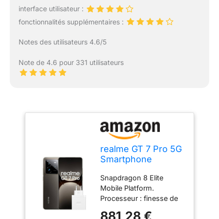
interface utilisateur :
fonctionnalités supplémentaires :
Notes des utilisateurs 4.6/5
Note de 4.6 pour 331 utilisateurs
realme GT 7 Pro 5G
Smartphone
12+256GB, Chipset
Snapdragon 8 Elite
Snapdragon® 8
Mobile Platform.
Elite, Appareil Photo
Processeur : finesse de
instantané Ultra Net
gravure de 3 nm, huit
avec IA, Écran
881,28 €
cœurs, jusqu’à 4,32