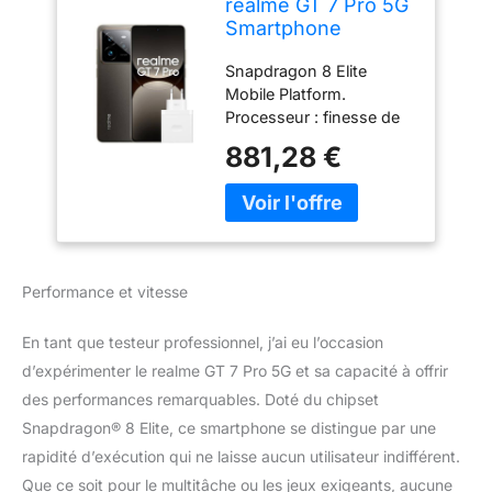
realme GT 7 Pro 5G
Smartphone
12+256GB, Chipset
Snapdragon 8 Elite
Snapdragon® 8
Mobile Platform.
Elite, Appareil Photo
Processeur : finesse de
instantané Ultra Net
gravure de 3 nm, huit
avec IA, Écran
881,28 €
cœurs, jusqu’à 4,32
RealWorld Eco²,
GHz. Processeur
Batterie Titan de 6
graphique : Adreno 830
500 mAh, Gris,
à 1 100 MHz Écran
Exclusivité Amazon
incurvé sur les quatre
côtés de 120 Hz. Charge
Performance et vitesse
SuperVOOC de 120 W
Appareil photo Portrait
En tant que testeur professionnel, j’ai eu l’occasion
avec objectif périscope
de 50 MP. Double SIM
d’expérimenter le realme GT 7 Pro 5G et sa capacité à offrir
5G + 5G. SA/NSA prises
des performances remarquables. Doté du chipset
en charge realme UI 6.0,
Snapdragon® 8 Elite, ce smartphone se distingue par une
Basé sur Android 15
rapidité d’exécution qui ne laisse aucun utilisateur indifférent.
Que ce soit pour le multitâche ou les jeux exigeants, aucune