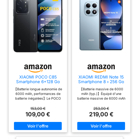
5G + 5G. SA/NSA prises
en charge realme UI 6.0,
Basé sur Android 15
XIAOMI POCO C85
XIAOMI REDMI Note 15
Smartphone 6+128 Go
Smartphone 8＋256 Go
Double Caméra IA 50 MP
Batterie 6000 mAh - Bleu
【Batterie longue autonomie de
【Batterie massive de 6000
- Noir
Glacier
6000 mAh, performances de
mAh (typ.)】Équipé d’une
batterie inégalées】Le POCO
batterie massive de 6000 mAh
C85 est équipé d'une batterie
(typ.), l’appareil offre une
longue autonomie de 6000 mAh
autonomie longue durée pour
153,00 €
253,00 €
dans un boîtier élégant. Une
vous accompagner toute la
109,00 €
219,00 €
puissance longue durée avec
journée, sans aucune
des performances
inquiétude. 【Résistance à la
extraordinaires. 【Écran
poussière et à l’eau IP64】Le
immersif de 6,9 pouces,
REDMI Note 15 prend en charge
AdaptiveSync jusqu'à 120 Hz】
la résistance à la poussière et à