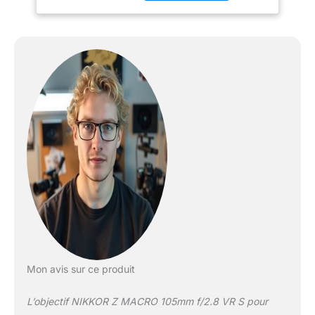
lʼouverture constante de
f/2.8, assurée par un
diaphragme circulaire à
neuf lamelles, produisent
des flou d’arrière-plan
naturels, parfaitement
arrondis. La distance
minimale de mise au
point n’est que de 29 cm
et la fonction de limite de
mise au point AF permet
une acquisition rapide
des sujets dans une
plage comprise entre 29
cm et 50 cm. Les
traitements nanocristal et
ARNEO anti-reflet de
Nikon permettent de
Mon avis sur ce produit
réduire les images
fantômes et lumières
L’objectif NIKKOR Z MACRO 105mm f/2.8 VR S pour
parasites. La fonction de