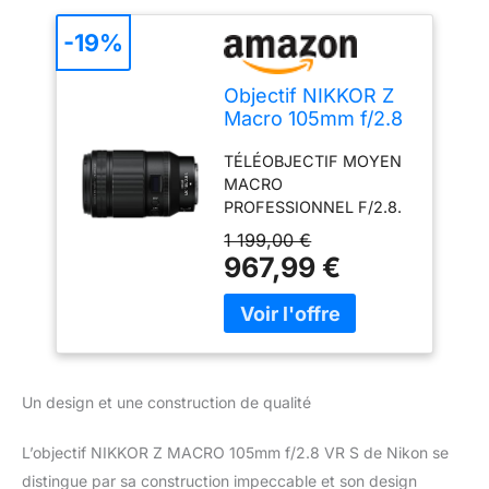
-19%
Objectif NIKKOR Z
Macro 105mm f/2.8
VR S pour Hybride
TÉLÉOBJECTIF MOYEN
NIKON Z
MACRO
PROFESSIONNEL F/2.8.
Avec son rapport de
1 199,00 €
reproduction 1:1, cet
967,99 €
objectif est optimisé pour
les travaux macro. La
large monture Z et
lʼouverture constante de
f/2.8, assurée par un
diaphragme circulaire à
Un design et une construction de qualité
neuf lamelles, produisent
des flou d’arrière-plan
L’objectif NIKKOR Z MACRO 105mm f/2.8 VR S de Nikon se
naturels, parfaitement
distingue par sa construction impeccable et son design
arrondis. La distance