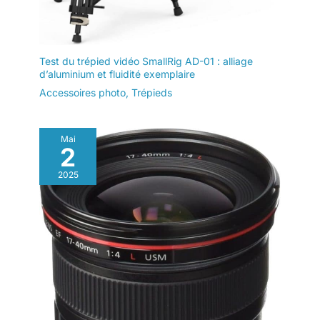
Test du trépied vidéo SmallRig AD-01 : alliage
d’aluminium et fluidité exemplaire
Accessoires photo
,
Trépieds
Mai
2
2025