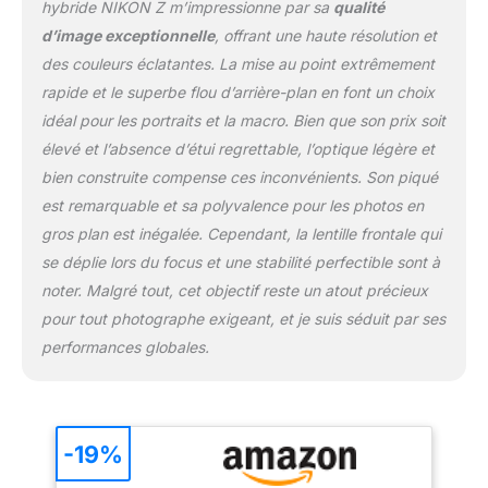
réduction de vibration,
hybride NIKON Z m’impressionne par sa
qualité
intégrée à l’objectif,
d’image exceptionnelle
, offrant une haute résolution et
s’associe au VR
des couleurs éclatantes. La mise au point extrêmement
incorporé à l’appareil
rapide et le superbe flou d’arrière-plan en font un choix
photo et permet des
prises de vue
idéal pour les portraits et la macro. Bien que son prix soit
parfaitement stables,
élevé et l’absence d’étui regrettable, l’optique légère et
même en conditions de
bien construite compense ces inconvénients. Son piqué
faible éclairage. La
est remarquable et sa polyvalence pour les photos en
monture et tous les
composants amovibles
gros plan est inégalée. Cependant, la lentille frontale qui
sont hermétiques de
se déplie lors du focus et une stabilité perfectible sont à
manière à protéger
noter. Malgré tout, cet objectif reste un atout précieux
l’objectif de la poussière
pour tout photographe exigeant, et je suis séduit par ses
et de l’humidité. Le
performances globales.
traitement au fluor de
Nikon protège les
lentilles de la poussière,
des saletés et de
lʼhumidité.
-19%