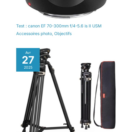
Test : canon EF 70-300mm f/4-5.6 is II USM
Accessoires photo
,
Objectifs
Avr
27
2025