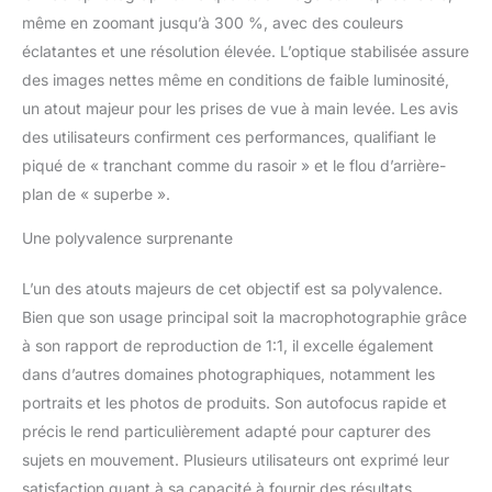
même en conditions de
même en zoomant jusqu’à 300 %, avec des couleurs
faible éclairage. La
éclatantes et une résolution élevée. L’optique stabilisée assure
monture et tous les
composants amovibles
des images nettes même en conditions de faible luminosité,
sont hermétiques de
un atout majeur pour les prises de vue à main levée. Les avis
manière à protéger
des utilisateurs confirment ces performances, qualifiant le
l’objectif de la poussière
piqué de « tranchant comme du rasoir » et le flou d’arrière-
et de l’humidité. Le
traitement au fluor de
plan de « superbe ».
Nikon protège les
Une polyvalence surprenante
lentilles de la poussière,
des saletés et de
lʼhumidité.
L’un des atouts majeurs de cet objectif est sa polyvalence.
Bien que son usage principal soit la macrophotographie grâce
à son rapport de reproduction de 1:1, il excelle également
dans d’autres domaines photographiques, notamment les
portraits et les photos de produits. Son autofocus rapide et
précis le rend particulièrement adapté pour capturer des
sujets en mouvement. Plusieurs utilisateurs ont exprimé leur
satisfaction quant à sa capacité à fournir des résultats