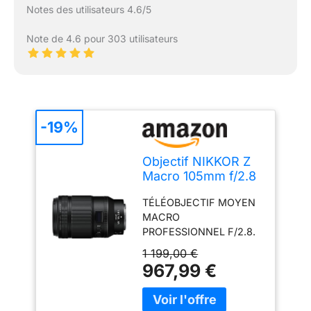
Notes des utilisateurs 4.6/5
Note de 4.6 pour 303 utilisateurs
-19%
Objectif NIKKOR Z
Macro 105mm f/2.8
VR S pour Hybride
TÉLÉOBJECTIF MOYEN
NIKON Z
MACRO
PROFESSIONNEL F/2.8.
Avec son rapport de
1 199,00 €
reproduction 1:1, cet
967,99 €
objectif est optimisé pour
les travaux macro. La
large monture Z et