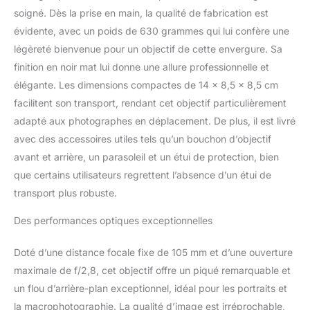
minimale de mise au
soigné. Dès la prise en main, la qualité de fabrication est
point n’est que de 29 cm
évidente, avec un poids de 630 grammes qui lui confère une
et la fonction de limite de
légèreté bienvenue pour un objectif de cette envergure. Sa
mise au point AF permet
finition en noir mat lui donne une allure professionnelle et
une acquisition rapide
des sujets dans une
élégante. Les dimensions compactes de 14 x 8,5 x 8,5 cm
plage comprise entre 29
facilitent son transport, rendant cet objectif particulièrement
cm et 50 cm. Les
adapté aux photographes en déplacement. De plus, il est livré
traitements nanocristal et
avec des accessoires utiles tels qu’un bouchon d’objectif
ARNEO anti-reflet de
Nikon permettent de
avant et arrière, un parasoleil et un étui de protection, bien
réduire les images
que certains utilisateurs regrettent l’absence d’un étui de
fantômes et lumières
transport plus robuste.
parasites. La fonction de
réduction de vibration,
Des performances optiques exceptionnelles
intégrée à l’objectif,
s’associe au VR
Doté d’une distance focale fixe de 105 mm et d’une ouverture
incorporé à l’appareil
maximale de f/2,8, cet objectif offre un piqué remarquable et
photo et permet des
prises de vue
un flou d’arrière-plan exceptionnel, idéal pour les portraits et
parfaitement stables,
la macrophotographie. La qualité d’image est irréprochable,