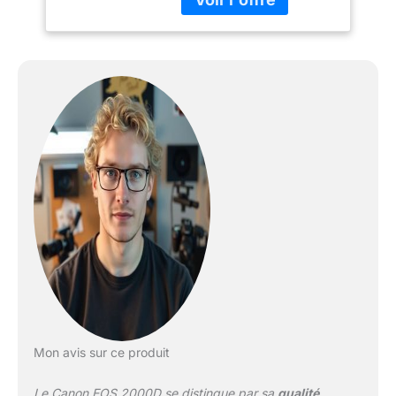
Créativité simple :
enregistrement en direct
avec des indications
faciles à comprendre, le
mode créatif
automatique offre - et
pour une finition unique,
il existe de nombreux
filtres créatifs. Visez et
déclenchez simplement
le sujet â€“ la
reconnaissance
automatique des motifs
garantit des résultats de
qualité supérieure
Capturez des moments
spontanés â€“ dans des
vidéos Full HD créatives
ou des clichés vidéo des
Mon avis sur ce produit
points culminants de la
journée Enregistrez en
Le Canon EOS 2000D se distingue par sa
qualité
toute confiance : grce à