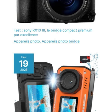
Test : sony RX10 III, le bridge compact premium
par excellence
Appareils photo
,
Appareils photo bridge
Fév
19
2025