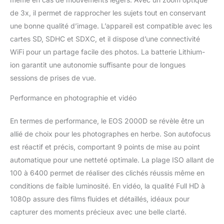
3 images par seconde et
au processeur d'image
de 3x, il permet de rapprocher les sujets tout en conservant
DIGIC 4, vous pouvez
une bonne qualité d’image. L’appareil est compatible avec les
facilement capturer
cartes SD, SDHC et SDXC, et il dispose d’une connectivité
l'instant et regarder le
WiFi pour un partage facile des photos. La batterie Lithium-
résultat directement sur
l'écran LCD de 7,5 cm ou
ion garantit une autonomie suffisante pour de longues
partager via Wi-Fi et NFC
sessions de prises de vue.
Contenu de la livraison :
boîtier noir EOS 2000D ;
Performance en photographie et vidéo
EF-S 18-55 mm F3.5-5.6
III ; Å“illeton EF ;
En termes de performance, le EOS 2000D se révèle être un
couvercle de boîtier
allié de choix pour les photographes en herbe. Son autofocus
d'appareil photo R-F-3 ;
est réactif et précis, comportant 9 points de mise au point
sangle EW-400D ;
batterie LP-E10 ;
automatique pour une netteté optimale. La plage ISO allant de
chargeur de batterie LC-
100 à 6400 permet de réaliser des clichés réussis même en
E10E ; cble d'alimentation
conditions de faible luminosité. En vidéo, la qualité Full HD à
pour chargeur de batterie
1080p assure des films fluides et détaillés, idéaux pour
; cache objectif ;
bouchon d'objectif ;
capturer des moments précieux avec une belle clarté.
instructions (français