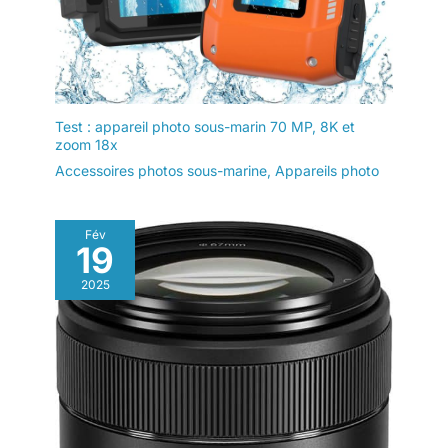
Test : appareil photo sous-marin 70 MP, 8K et
zoom 18x
Accessoires photos sous-marine
,
Appareils photo
Fév
19
2025