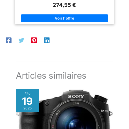
pilotage du flash sans fil. Jouissant d'un héritage sans fausse
(français non garanti). Première
274,55 €
note, le 600D reprend à son compte les principaux atouts de
étape L'objectif ne contient pas
ses prédécesseurs, et c'est là sa force, son intérêt. Une
de stabilisateur
puissante combinaison qui mérite toute notre attention !Lan...
Articles similaires
Fév
19
2025