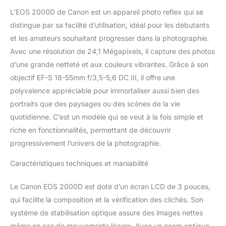
automatique offre - et
L’EOS 2000D de Canon est un appareil photo reflex qui se
pour une finition unique,
il existe de nombreux
distingue par sa facilité d’utilisation, idéal pour les débutants
filtres créatifs. Visez et
et les amateurs souhaitant progresser dans la photographie.
déclenchez simplement
Avec une résolution de 24,1 Mégapixels, il capture des photos
le sujet â€“ la
d’une grande netteté et aux couleurs vibrantes. Grâce à son
reconnaissance
objectif EF-S 18-55mm f/3,5-5,6 DC III, il offre une
automatique des motifs
garantit des résultats de
polyvalence appréciable pour immortaliser aussi bien des
qualité supérieure
portraits que des paysages ou des scènes de la vie
Capturez des moments
quotidienne. C’est un modèle qui se veut à la fois simple et
spontanés â€“ dans des
riche en fonctionnalités, permettant de découvrir
vidéos Full HD créatives
ou des clichés vidéo des
progressivement l’univers de la photographie.
points culminants de la
journée Enregistrez en
Caractéristiques techniques et maniabilité
toute confiance : grce à
la mise au point
Le Canon EOS 2000D est doté d’un écran LCD de 3 pouces,
automatique précise, au
qui facilite la composition et la vérification des clichés. Son
viseur optique, à la prise
système de stabilisation optique assure des images nettes
de vue en rafale jusqu'à
même en cas de mouvements légers. Avec un zoom optique