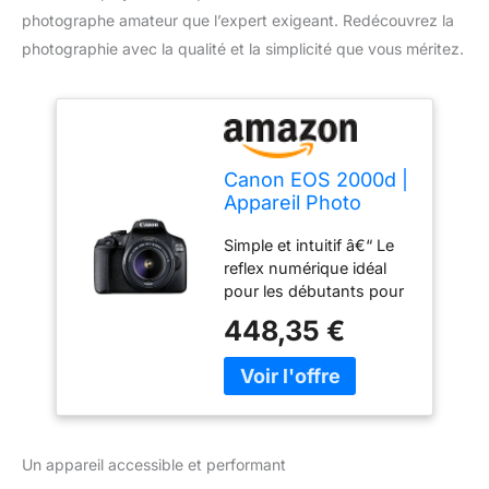
photographe amateur que l’expert exigeant. Redécouvrez la
photographie avec la qualité et la simplicité que vous méritez.
Canon EOS 2000d |
Appareil Photo
Réflex + (APS-C,
Simple et intuitif â€“ Le
24.1 MP, WiFi, Full
reflex numérique idéal
HD) + Objectif EF-S
pour les débutants pour
18-55mm f/3,5-5,6
capturer et partager des
DC III, Noir
448,35 €
souvenirs avec un flou
d'arrière-plan attrayant
Créativité simple :
enregistrement en direct
avec des indications
faciles à comprendre, le
Un appareil accessible et performant
mode créatif