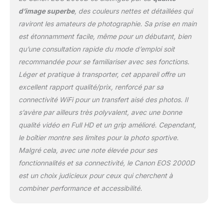
la mise au point
d’image superbe
, des couleurs nettes et détaillées qui
automatique précise, au
raviront les amateurs de photographie. Sa prise en main
viseur optique, à la prise
est étonnamment facile, même pour un débutant, bien
de vue en rafale jusqu'à
qu’une consultation rapide du mode d’emploi soit
3 images par seconde et
au processeur d'image
recommandée pour se familiariser avec ses fonctions.
DIGIC 4, vous pouvez
Léger et pratique à transporter, cet appareil offre un
facilement capturer
excellent rapport qualité/prix, renforcé par sa
l'instant et regarder le
connectivité WiFi pour un transfert aisé des photos. Il
résultat directement sur
l'écran LCD de 7,5 cm ou
s’avère par ailleurs très polyvalent, avec une bonne
partager via Wi-Fi et NFC
qualité vidéo en Full HD et un grip amélioré. Cependant,
Contenu de la livraison :
le boîtier montre ses limites pour la photo sportive.
boîtier noir EOS 2000D ;
Malgré cela, avec une note élevée pour ses
EF-S 18-55 mm F3.5-5.6
III ; Å“illeton EF ;
fonctionnalités et sa connectivité, le Canon EOS 2000D
couvercle de boîtier
est un choix judicieux pour ceux qui cherchent à
d'appareil photo R-F-3 ;
combiner performance et accessibilité.
sangle EW-400D ;
batterie LP-E10 ;
chargeur de batterie LC-