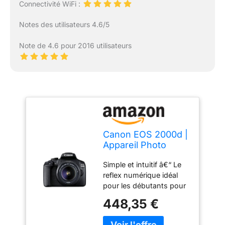
Connectivité WiFi :
Notes des utilisateurs 4.6/5
Note de 4.6 pour 2016 utilisateurs
Canon EOS 2000d |
Appareil Photo
Réflex + (APS-C,
Simple et intuitif â€“ Le
24.1 MP, WiFi, Full
reflex numérique idéal
HD) + Objectif EF-S
pour les débutants pour
18-55mm f/3,5-5,6
capturer et partager des
DC III, Noir
448,35 €
souvenirs avec un flou
d'arrière-plan attrayant