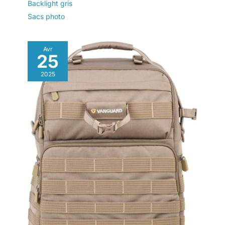
Backlight gris
Sacs photo
Avr
25
2025