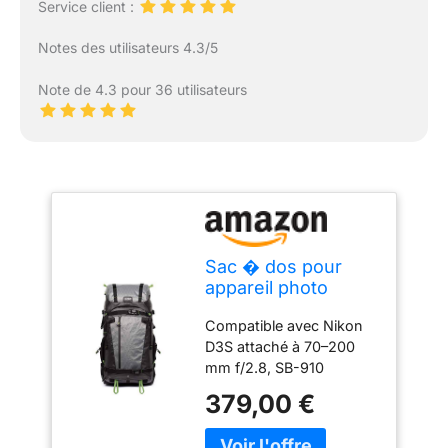
Service client :
Notes des utilisateurs 4.3/5
Note de 4.3 pour 36 utilisateurs
Sac � dos pour
appareil photo
r�flex num�rique
Compatible avec Nikon
sans miroir Think
D3S attaché à 70–200
Tank MindShift Elite
mm f/2.8, SB-910
45L
Speedlight, 105 mm f/2.8
379,00 €
Macro, Sigma 35 mm
f/1.4 ART, 50 f/1.4, Filter