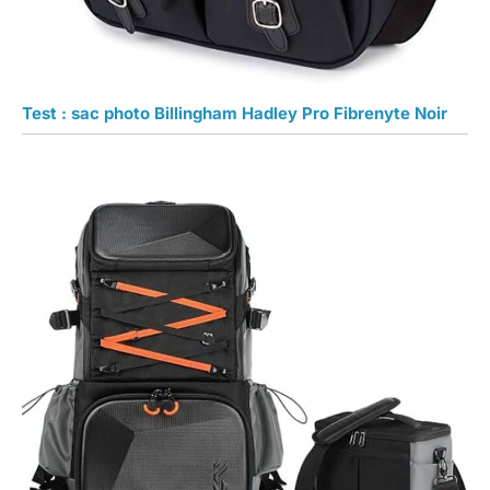
Test : sac photo Billingham Hadley Pro Fibrenyte Noir