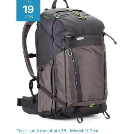
Fév
voyages, les randonnées, le
19
travail, les activités de plein air,
la vie quotidienne. Meilleur
service client : nous nous
2025
engageons à fournir à chaque
client le plus haut standard de
service client et des biens de
haute qualité. Si vous n'êtes pas
satisfait de notre produit ou
service pour une raison
quelconque, n'hésitez pas à
nous contacter à tout moment,
nous vous donnerons une
réponse dans les 24 heures.
Test : sac à dos photo 36L Mindshift Gear