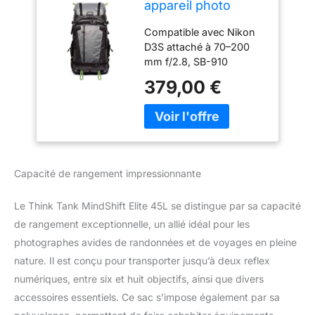
appareil photo
r�flex num�rique
Compatible avec Nikon
sans miroir Think
D3S attaché à 70–200
Tank MindShift Elite
mm f/2.8, SB-910
45L
Speedlight, 105 mm f/2.8
379,00 €
Macro, Sigma 35 mm
f/1.4 ART, 50 f/1.4, Filter
Nest Mini, 24–70 mm
f/2.8, 14–24 mm f/2.8 ou
Sony A7R II attaché à 24
mm 70 mm f/2,8 GM,
Capacité de rangement impressionnante
GoPro Hero 5, DJI Mavic
Pro, Mavic Controller,
Le Think Tank MindShift Elite 45L se distingue par sa capacité
Filter Nest Mini, A7R II
attaché à 16–35 mm f/4,
de rangement exceptionnelle, un allié idéal pour les
70–200 mm f/2.8 GM, 90
photographes avides de randonnées et de voyages en pleine
mm f/2.8 Macro
nature. Il est conçu pour transporter jusqu’à deux reflex
Construction résistante
numériques, entre six et huit objectifs, ainsi que divers
aux tempêtes avec
accessoires essentiels. Ce sac s’impose également par sa
fermetures éclair YKK
AquaGuard et toile de