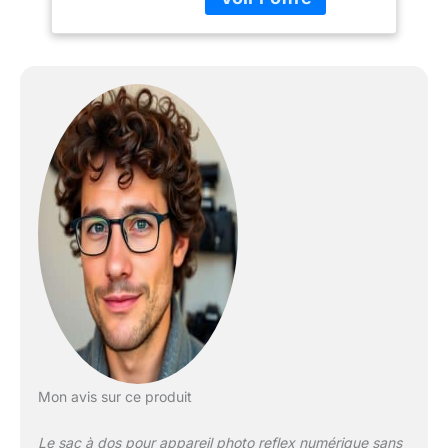
Nest Mini, 24–70 mm
f/2.8, 14–24 mm f/2.8 ou
Sony A7R II attaché à 24
mm 70 mm f/2,8 GM,
GoPro Hero 5, DJI Mavic
Pro, Mavic Controller,
Filter Nest Mini, A7R II
attaché à 16–35 mm f/4,
70–200 mm f/2.8 GM, 90
mm f/2.8 Macro
Construction résistante
aux tempêtes avec
fermetures éclair YKK
AquaGuard et toile de
voile imperméable et
indéchirable Coupe
supérieure : rembourrage
lombaire robuste,
ceinture ventrale qui
Mon avis sur ce produit
épouse les hanches,
panneau arrière à
Le sac à dos pour appareil photo reflex numérique sans
séchage rapide et stries