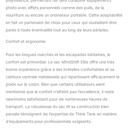
polyvalence, permettant de faire cohabiter équipements
voile imperméable et
photo avec effets personnels comme des pulls, de la
indéchirable Coupe
nourriture ou encore un ordinateur portable. Cette adaptabilité
supérieure : rembourrage
en fait un partenaire de choix pour ceux qui souhaitent être
lombaire robuste,
ceinture ventrale qui
parés à toute éventualité tout au long de leurs périples.
épouse les hanches,
panneau arrière à
Confort et ergonomie
séchage rapide et stries
en mousse pour une
Pour les longues marches et les escapades lointaines, le
meilleure ventilation
confort est primordial. Le sac MindShift Elite offre une très
Accès au panneau arrière
bonne expérience grâce à ses bretelles confortables et sa
et supérieur à l'ensemble
ceinture ventrale matelassée qui répartissent efficacement le
de votre équipement
photo, vous permettant
poids sur le corps. Bien que certains utilisateurs aient
de travailler hors de votre
mentionné que le confort n’atteint pas l’excellence, il reste
sac sans salir ou mouiller
néanmoins satisfaisant pour de nombreuses heures de
votre harnais Dimensions
transport. La robustesse du sac et sa construction bien
extérieures (mode
voyage): 33 x 59,7 x
pensée témoignent de l’expertise de Think Tank en matière
20,3 cm (l x H x P).
d’équipements pour professionnels exigeants.
Compartiment pour