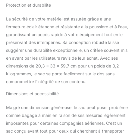
appareil photo : 29 x 49
Protection et durabilité
x 17,3 cm. Poche pour
ordinateur portable : 28,4
La sécurité de votre matériel est assurée grâce à une
cm. Largeur : 40 cm.
fermeture éclair étanche et résistante à la poussière et à l’eau,
28,5 x 41 x 2,5 cm.
garantissant un accès rapide à votre équipement tout en le
Tablette : 27 x 26 x 1,5
cm. Poids : 1,8 à 3,2 kg.
préservant des intempéries. Sa conception robuste laisse
(1,8 à 3,2 kg), volume :
suggérer une durabilité exceptionnelle, un critère souvent mis
45 litres, (le mode
en avant par les utilisateurs ravis de leur achat. Avec ses
voyage indique que la
dimensions de 20,3 x 33 x 59,7 cm pour un poids de 3,2
ceinture et la poche
supérieure sont retirées
kilogrammes, le sac se porte facilement sur le dos sans
avec une poche avant
compromettre l’intégrité de son contenu.
vide, sauf pour un
ordinateur portable)
Dimensions et accessibilité
Malgré une dimension généreuse, le sac peut poser problème
comme bagage à main en raison de ses mesures légèrement
imposantes pour certaines compagnies aériennes. C’est un
sac conçu avant tout pour ceux qui cherchent à transporter