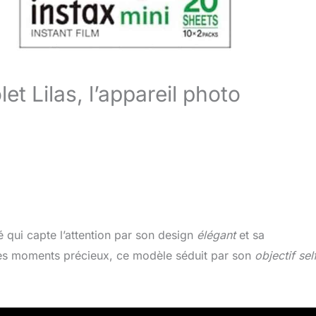
olet Lilas, l’appareil photo
é qui capte l’attention par son design
élégant
et sa
 des moments précieux, ce modèle séduit par son
objectif sel