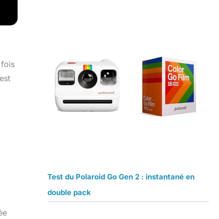
 fois
est
Test du Polaroid Go Gen 2 : instantané en
double pack
ée