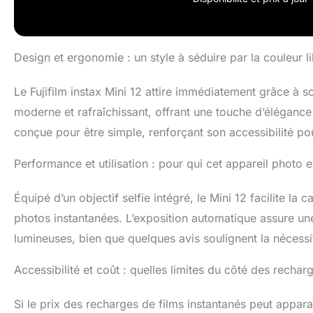
Design et ergonomie : un style à séduire par la couleur lil
Le Fujifilm instax Mini 12 attire immédiatement grâce à so
moderne et rafraîchissant, offrant une touche d’éléganc
conçue pour être simple, renforçant son accessibilité pou
Performance et utilisation : pour qui cet appareil photo es
Équipé d’un objectif selfie intégré, le Mini 12 facilite 
photos instantanées. L’exposition automatique assure une
lumineuses, bien que quelques avis soulignent la nécessi
Accessibilité et coût : quelles limites du côté des rechar
Si le prix des recharges de films instantanés peut appara