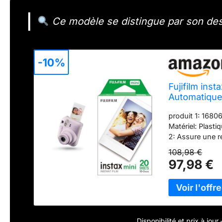
Ce modèle se distingue par son desi
-10%
Fujifilm inst
Automatique 
Films- 86 x 
produit 1: 1680
Matériel: Plasti
2: Assure une r
produit 2: Très 
108,98 €
températures b
97,98 €
Disponibilité et prix à jou