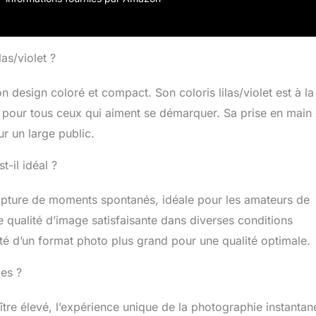
as/violet ?
n design coloré et compact. Son coloris lilas/violet est à la
e pour tous ceux qui aiment se démarquer. Sa prise en main 
r un large public.
t-il idéal ?
la capture de moments spontanés, idéale pour les amateurs de
 qualité d’image satisfaisante dans diverses conditions
té d’un format photo plus grand pour une qualité optimale.
ges ?
ître élevé, l’expérience unique de la photographie instantan