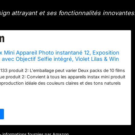
gn attrayant et ses fonctionnalités innovantes
ax Mini Appareil Photo instantané 12, Exposition
avec Objectif Selfie intégré, Violet Lilas & Win
54 mm - 10 Feuilles x 2 Paquets = 20
6133 produit 2: L'emballage peut varier Deux packs de 10 films
que produit 2: Convient à tous les appareils instax mini produit
eproduction idéale des couleurs claires et des tons naturels
stable, la nouvelle émulsion réagit parfaitement à des
asses de 5°C et aussi élevées que 40°C
r – informations fournies par Amazon