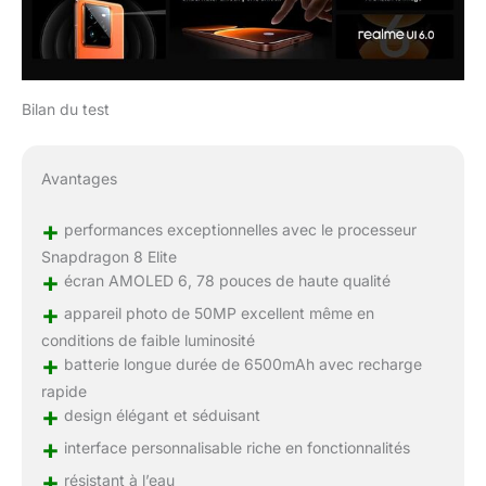
Bilan du test
Avantages
+
performances exceptionnelles avec le processeur
Snapdragon 8 Elite
+
écran AMOLED 6, 78 pouces de haute qualité
+
appareil photo de 50MP excellent même en
conditions de faible luminosité
+
batterie longue durée de 6500mAh avec recharge
rapide
+
design élégant et séduisant
+
interface personnalisable riche en fonctionnalités
+
résistant à l’eau