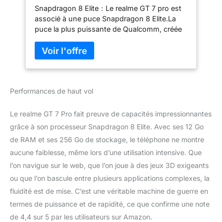
Snapdragon 8 Elite：Le realme GT 7 pro est
Écran RealWorld Eco,50MP Appareil
associé à une puce Snapdragon 8 Elite.La
Photo Instantané,6500mAh,Dual
puce la plus puissante de Qualcomm, créée
SIM Android 15,NFC,Pas de
à l’aide du procédé de gravure avancé de 3
Chargeur,Orange
nm et présentant la première architecture à
deux cœurs haut de gamme de Qualcomm
pour des performances élevées sans
consommation d’énergie excessive Appareil
Performances de haut vol
photo instantané ultra net avec IA：Le
realme GT 7 pro est associé à deux caméras
principales Sony de 50 MP, faisant de
Le realme GT 7 Pro fait preuve de capacités impressionnantes
chaque prise de vue un véritable blockbuster
grâce à son processeur Snapdragon 8 Elite. Avec ses 12 Go
cinématographique Écran RealWorld Eco：
de RAM et ses 256 Go de stockage, le téléphone ne montre
Ce smartphone est doté de la technologie
aucune faiblesse, même lors d’une utilisation intensive. Que
d'écran Eco OLED Plus, ainsi que de la
première technologie de protection des yeux
l’on navigue sur le web, que l’on joue à des jeux 3D exigeants
de Realme pour prendre soin de la santé des
ou que l’on bascule entre plusieurs applications complexes, la
yeux Batterie de 6500 mAh：Le realme GT 7
fluidité est de mise. C’est une véritable machine de guerre en
Pro est équipé d’une double cellule de 3250
termes de puissance et de rapidité, ce que confirme une note
mAh, équivalente à 6500 mAh (valeur
typique),smartphone peut être équipé d’une
de 4,4 sur 5 par les utilisateurs sur Amazon.