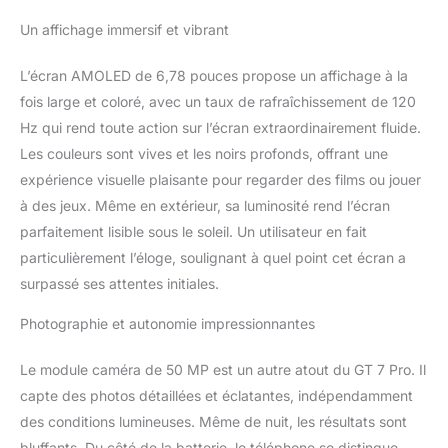
charge rapide de 120 W, qui peut charger à
Un affichage immersif et vibrant
100 % en 37 minutes. (Le chargeur doit être
acheté en plus) Caractéristiques Spéciales :
le smartphone realme GT 7 Pro telephone
L’écran AMOLED de 6,78 pouces propose un affichage à la
portable prend en charge le NFC, l'étanchéité
fois large et coloré, avec un taux de rafraîchissement de 120
est IP69, le système du smartphone est basé
Hz qui rend toute action sur l’écran extraordinairement fluide.
sur Android 15
Les couleurs sont vives et les noirs profonds, offrant une
expérience visuelle plaisante pour regarder des films ou jouer
à des jeux. Même en extérieur, sa luminosité rend l’écran
parfaitement lisible sous le soleil. Un utilisateur en fait
particulièrement l’éloge, soulignant à quel point cet écran a
surpassé ses attentes initiales.
Photographie et autonomie impressionnantes
Le module caméra de 50 MP est un autre atout du GT 7 Pro. Il
capte des photos détaillées et éclatantes, indépendamment
des conditions lumineuses. Même de nuit, les résultats sont
bluffants. Du côté de la batterie, le téléphone se distingue