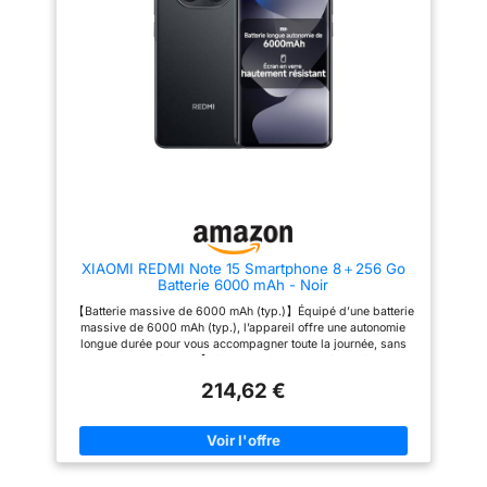
et immersive, que vous
capture une large plage de
naviguiez sur Internet ou
lumière et d’ombres, même
regardiez des vidéos.
dans des environnements à
【Processeur octa-core
faible luminosité ou à fort
puissant, fiable et stable】
contraste. 【Écran immersif
Équipé du MediaTek Helio G81-
6,77" FHD+ Eye-Care pour une
Ultra, le POCO C85 offre des
utilisation en plein soleil】Des
performances fluides pour les
matériaux lumineux avancés
applications quotidiennes, le
portent la luminosité maximale
multitâche et les jeux légers. Il
de l’écran à 3200 nits,
est efficace, réactif et économe
garantissant une visibilité claire
en énergie. 【Système à double
même en plein soleil et des
caméra 50 MP avec IA, mode
couleurs vives et fidèles à la
Ultra HD Découvrez des détails
réalité. Un taux de
saisissants】S'adapte à divers
rafraîchissement de 120 Hz,
scénarios de prise de vue,
associé à un taux
XIAOMI REDMI Note 15 Smartphone 8＋256 Go
capturant des textures riches et
d’échantillonnage tactile ultra-
Batterie 6000 mAh - Noir
des jeux d'ombre et de lumière
élevé de 2560 Hz, offre un
réalistes, pour vous permettre
contrôle rapide et réactif pour
【Batterie massive de 6000 mAh (typ.)】Équipé d’une batterie
d'immortaliser sans effort de
une expérience fluide et
massive de 6000 mAh (typ.), l’appareil offre une autonomie
magnifiques moments. 【Dos
agréable. 【Assistant IA】
longue durée pour vous accompagner toute la journée, sans
courbé, design élégant et
Optimisation intelligente en un
aucune inquiétude. 【Résistance à la poussière et à l’eau
raffiné】Conçu pour le confort,
seul geste, améliorant les
IP64】Le REDMI Note 15 prend en charge la résistance à la
le boîtier fin du POCO C85 offre
possibilités d’imagerie et
214,62 €
poussière et à l’eau IP64, assurant une protection efficace
une prise en main confortable et
l’efficacité créative.
contre les éclaboussures, la poussière ou d’autres situations
une manipulation sans effort, ce
prévisibles, et gérant facilement les usages du quotidien.
qui le rend idéal pour les
【Système de caméra ultra-net de 108 MP】La caméra ultra-
modes de vie actifs.
nette de 108 MP capture une large plage de lumière et
d’ombres, même dans des environnements à faible luminosité