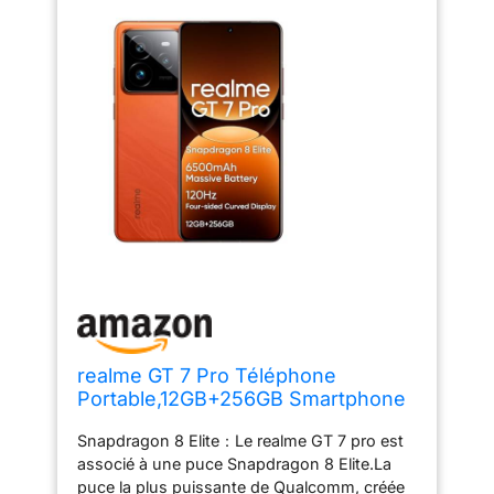
realme GT 7 Pro Téléphone
Portable,12GB+256GB Smartphone
5G,Snapdragon 8 Elite,6,78" 120Hz
Snapdragon 8 Elite：Le realme GT 7 pro est
Écran RealWorld Eco,50MP Appareil
associé à une puce Snapdragon 8 Elite.La
Photo Instantané,6500mAh,Dual
puce la plus puissante de Qualcomm, créée
SIM Android 15,NFC,Pas de