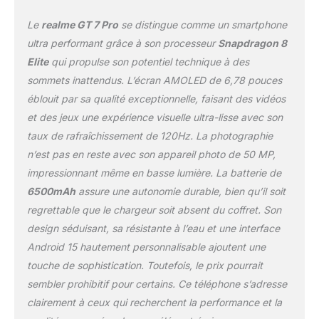
le smartphone realme GT 7 Pro telephone
portable prend en charge le NFC, l'étanchéité
Le
realme GT 7 Pro
se distingue comme un smartphone
est IP69, le système du smartphone est basé
ultra performant grâce à son processeur
Snapdragon 8
sur Android 15
Elite
qui propulse son potentiel technique à des
sommets inattendus. L’écran AMOLED de 6,78 pouces
éblouit par sa qualité exceptionnelle, faisant des vidéos
et des jeux une expérience visuelle ultra-lisse avec son
taux de rafraîchissement de 120Hz. La photographie
n’est pas en reste avec son appareil photo de 50 MP,
impressionnant même en basse lumière. La batterie de
6500mAh
assure une autonomie durable, bien qu’il soit
regrettable que le chargeur soit absent du coffret. Son
design séduisant, sa résistante à l’eau et une interface
Android 15 hautement personnalisable ajoutent une
touche de sophistication. Toutefois, le prix pourrait
sembler prohibitif pour certains. Ce téléphone s’adresse
clairement à ceux qui recherchent la performance et la