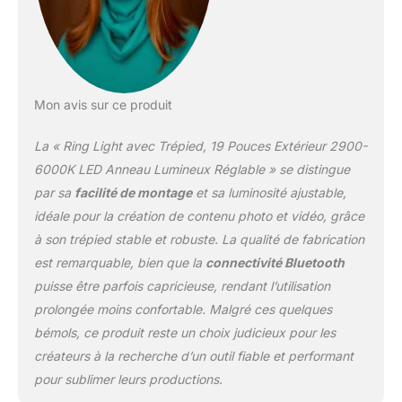
pouces; La conception
de scène à 3 pattes
assez stable et le
système de verrouillage
solide gardent toutes
Mon avis sur ce produit
vos affaires en sécurité,
lorsque vous les utilisez,
La « Ring Light avec Trépied, 19 Pouces Extérieur 2900-
veuillez abaisser les trois
pattes. 【Selfie Controller
6000K LED Anneau Lumineux Réglable » se distingue
& IR Remote】- Vous
par sa
facilité de montage
et sa luminosité ajustable,
pouvez prendre des
idéale pour la création de contenu photo et vidéo, grâce
photos directement avec
à son trépied stable et robuste. La qualité de fabrication
le contrôleur Selfie
Bluetooth sans fil ! Pas
est remarquable, bien que la
connectivité Bluetooth
besoin de toucher l'écran
puisse être parfois capricieuse, rendant l’utilisation
de votre téléphone,
prolongée moins confortable. Malgré ces quelques
super convivial ! Les Ring
bémols, ce produit reste un choix judicieux pour les
Lights sont contrôlés via
la télécommande IR
créateurs à la recherche d’un outil fiable et performant
jusqu'à 2.5 mètres de
pour sublimer leurs productions.
distance (98") avec notre