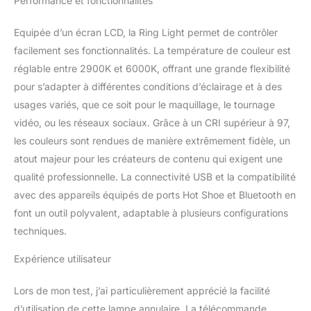
Performance et fonctionnalités
vos affaires en sécurité,
lorsque vous les utilisez,
Equipée d’un écran LCD, la Ring Light permet de contrôler
veuillez abaisser les trois
pattes. 【Selfie Controller
facilement ses fonctionnalités. La température de couleur est
& IR Remote】- Vous
réglable entre 2900K et 6000K, offrant une grande flexibilité
pouvez prendre des
pour s’adapter à différentes conditions d’éclairage et à des
photos directement avec
usages variés, que ce soit pour le maquillage, le tournage
le contrôleur Selfie
Bluetooth sans fil ! Pas
vidéo, ou les réseaux sociaux. Grâce à un CRI supérieur à 97,
besoin de toucher l'écran
les couleurs sont rendues de manière extrêmement fidèle, un
de votre téléphone,
atout majeur pour les créateurs de contenu qui exigent une
super convivial ! Les Ring
qualité professionnelle. La connectivité USB et la compatibilité
Lights sont contrôlés via
la télécommande IR
avec des appareils équipés de ports Hot Shoe et Bluetooth en
jusqu'à 2.5 mètres de
font un outil polyvalent, adaptable à plusieurs configurations
distance (98") avec notre
techniques.
télécommande IR ! 【3
ports Hot Shoe et 2
Expérience utilisateur
ports de chargement
USB】 Si vous avez
Lors de mon test, j’ai particulièrement apprécié la facilité
besoin de prendre des
d’utilisation de cette lampe annulaire. La télécommande
photos avec plus de