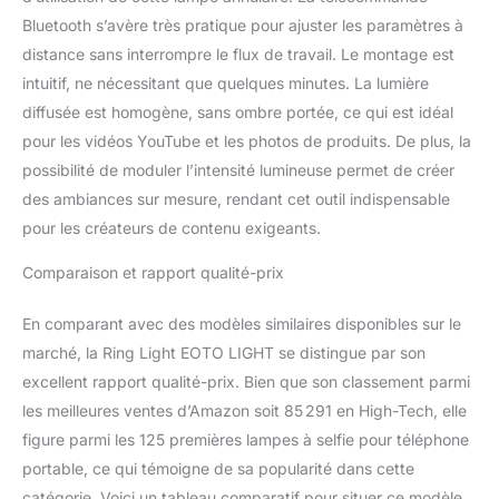
téléphones portables ou
Bluetooth s’avère très pratique pour ajuster les paramètres à
d'appareils photo, c'est
distance sans interrompre le flux de travail. Le montage est
votre meilleur choix; 3
intuitif, ne nécessitant que quelques minutes. La lumière
ports de griffe flash vous
diffusée est homogène, sans ombre portée, ce qui est idéal
permettent de monter 3
téléphones ou 2
pour les vidéos YouTube et les photos de produits. De plus, la
téléphones et 1 petite
possibilité de moduler l’intensité lumineuse permet de créer
caméra en même temps.
des ambiances sur mesure, rendant cet outil indispensable
Il est également livré
pour les créateurs de contenu exigeants.
avec 2 ports de
chargement USB pour le
Comparaison et rapport qualité-prix
chargement de votre
téléphone intelligent
En comparant avec des modèles similaires disponibles sur le
pendant la diffusion en
direct. 【Ce que vous
marché, la Ring Light EOTO LIGHT se distingue par son
obtiendrez】 1 x 19
excellent rapport qualité-prix. Bien que son classement parmi
pouces LED Ring Light, 1
les meilleures ventes d’Amazon soit 85 291 en High-Tech, elle
x Ring Light Stand, 2 x
figure parmi les 125 premières lampes à selfie pour téléphone
Support de téléphone
réglable, 1 xTripod Head,
portable, ce qui témoigne de sa popularité dans cette
1 x Phone / Camera
catégorie. Voici un tableau comparatif pour situer ce modèle