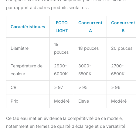
Holder, 1 x IR Remote
par rapport à d’autres produits similaires :
Control, 1 x Power
Cordon, 1 x sac de
EOTO
Concurrent
Concurrent
transport, 1 x manuel
Caractéristiques
d'utilisation. Garantie de
LIGHT
A
B
18 mois pour
remboursement ou
19
Diamètre
18 pouces
20 pouces
remplacement.
pouces
Température de
2900-
3000-
2700-
couleur
6000K
5500K
6500K
CRI
> 97
> 95
> 96
Prix
Modéré
Elevé
Modéré
Ce tableau met en évidence la compétitivité de ce modèle,
notamment en termes de qualité d’éclairage et de versatilité.