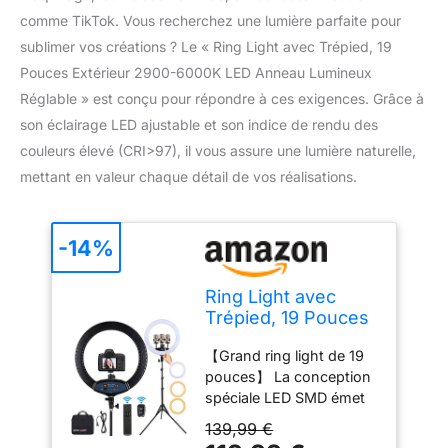
comme TikTok. Vous recherchez une lumière parfaite pour
sublimer vos créations ? Le « Ring Light avec Trépied, 19
Pouces Extérieur 2900-6000K LED Anneau Lumineux
Réglable » est conçu pour répondre à ces exigences. Grâce à
son éclairage LED ajustable et son indice de rendu des
couleurs élevé (CRI>97), il vous assure une lumière naturelle,
mettant en valeur chaque détail de vos réalisations.
-14%
Ring Light avec
Trépied, 19 Pouces
Extérieur 2900-
【Grand ring light de 19
6000K LED Anneau
pouces】 La conception
Lumineux Réglable,
spéciale LED SMD émet
Lampe Annulaire
une excellente lumière
pour Telephone
139,99 €
(allant de 2900K à
Youtube TikTok