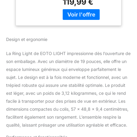
119,99 €
6000K température de
Maquillage Vidéo
couleur sans changer le
Tournage
filtre de couleur,
Bluetooth, CRI> 97
luminosité réglable de
10% à 100%), assez
lumineux, parfait pour les
Design et ergonomie
portraits, vlog,
livestream. 【Support
La Ring Light de EOTO LIGHT impressionne dès l’ouverture de
trépied flexible et
son emballage. Avec un diamètre de 19 pouces, elle offre un
robuste】 Le trépied ring
light est fabriqué en
espace lumineux généreux qui enveloppe parfaitement le
alliage d'aluminium pour
sujet. Le design est à la fois moderne et fonctionnel, avec un
stabiliser le maquillage
trépied robuste qui assure une stabilité optimale. Le produit
anneau lumineux. La
est léger, avec un poids de 3,12 kilogrammes, ce qui le rend
hauteur réglable varie de
22,8 pouces à 69,7
facile à transporter pour des prises de vue en extérieur. Les
pouces; La conception
dimensions compactes du colis, 57 x 48,8 x 9,4 centimètres,
de scène à 3 pattes
facilitent également son rangement. L’ensemble respire la
assez stable et le
qualité, laissant présager une utilisation agréable et efficace.
système de verrouillage
solide gardent toutes