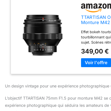
TTARTISAN Obj
Monture M42 O
Manuelle
Effet bokeh tourb
tourbillonnant qui
sujet. Scènes rétr
doucement diffus
349,00 €
superposition uni
ouverture f/1,5 p
conditions de fai
photo Sony, Fujif
de monture. Alig
réglable, vous pou
Un design vintage pour une expérience photographique 
L’objectif TTARTISAN 75mm F1.5 pour monture M42 se dis
expérience photographique qui séduira les amateurs de v