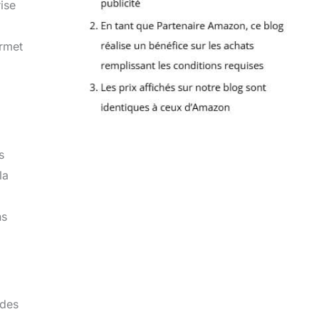
ise
ermet
s
la
ns
 des