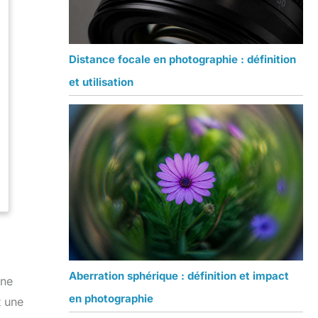
Distance focale en photographie : définition
et utilisation
Aberration sphérique : définition et impact
une
en photographie
t une