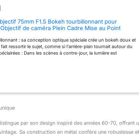
ectif 75mm F1.5 Bokeh tourbillonnant pour
bjectif de caméra Plein Cadre Mise au Point
illonnant : sa conception optique spéciale crée un bokeh doux et
 fait ressortir le sujet, comme si l'arrière-plan tournait autour du
oéclairées : Dans les scènes à contre-jour, la lumière est
ée et les ombres se fondent harmonieusement, créant une
que d'ombres et de lumières. Grande ouverture F1.5 : La grande
ermet à l'objectif de capturer des images claires même dans des
ble luminosité. Monture M42 : S'adapte facilement aux appareils
ilm, Nikon, Canon, Hasselblad et autres à l'aide d'un adaptateur
nement central réglable : Conçu avec une monture à vis M42
vez utiliser un tournevis Torx T5 pour aligner la ligne centrale.
unique
tingue par son design inspiré des années 60-70, offrant 
intage. Sa construction en métal confère une robustesse e