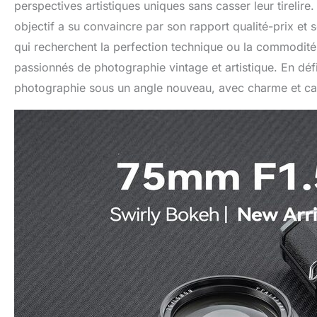
perspectives artistiques uniques sans casser leur tirelire
objectif a su convaincre par son rapport qualité-prix et 
qui recherchent la perfection technique ou la commodité 
passionnés de photographie vintage et artistique. En défin
photographie sous un angle nouveau, avec charme et ca