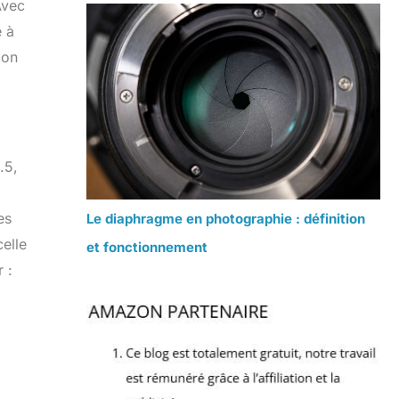
Avec
e à
ion
.5,
es
Le diaphragme en photographie : définition
celle
et fonctionnement
 :