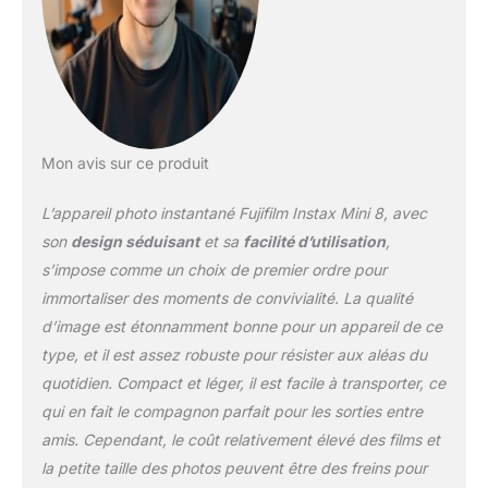
Mon avis sur ce produit
L’appareil photo instantané Fujifilm Instax Mini 8, avec
son
design séduisant
et sa
facilité d’utilisation
,
s’impose comme un choix de premier ordre pour
immortaliser des moments de convivialité. La qualité
d’image est étonnamment bonne pour un appareil de ce
type, et il est assez robuste pour résister aux aléas du
quotidien. Compact et léger, il est facile à transporter, ce
qui en fait le compagnon parfait pour les sorties entre
amis. Cependant, le coût relativement élevé des films et
la petite taille des photos peuvent être des freins pour