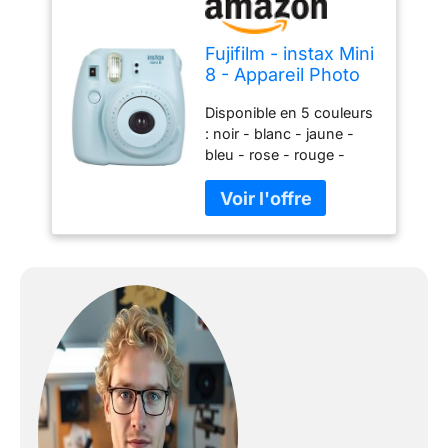
Fujifilm - instax Mini
8 - Appareil Photo
Instantané - Bleu
Disponible en 5 couleurs
: noir - blanc - jaune -
bleu - rose - rouge -
violet Conception
compacte et agréable
Utilisation simple pour de
la photo instantanée
Prenez facilement des
photos avec le mode
"High Key"