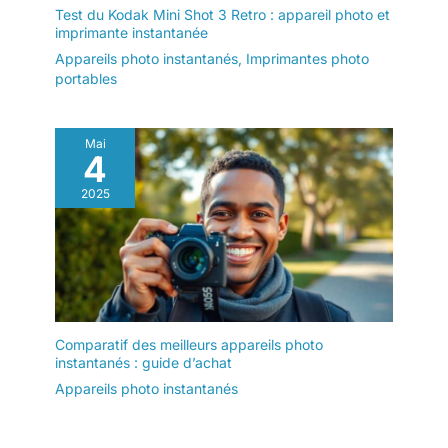
Test du Kodak Mini Shot 3 Retro : appareil photo et
imprimante instantanée
Appareils photo instantanés
,
Imprimantes photo
portables
Mai
4
2025
Comparatif des meilleurs appareils photo
instantanés : guide d’achat
Appareils photo instantanés