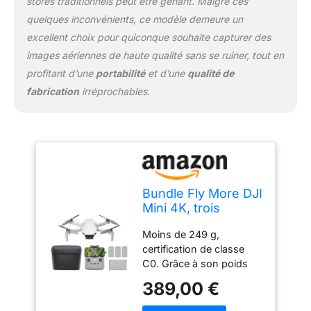
stores traditionnels peut être gênant. Malgré ces
vol stationnaire stable et
quelques inconvénients, ce modèle demeure un
un pilotage simplifié idéal
excellent choix pour quiconque souhaite capturer des
pour les débutants. Des
ressources
images aériennes de haute qualité sans se ruiner, tout en
d’apprentissage
profitant d’une
portabilité
et d’une
qualité de
supplémentaires
fabrication
irréprochables.
intégrées à l’application
facilitent la maîtrise
rapide du vol. Boostez
votre créativité avec des
QuickShots intelligents -
En quelques clics, Mini
4K réalise
Bundle Fly More DJI
automatiquement des
Mini 4K, trois
vidéos de niveau
batteries, moins de
professionnel grâce aux
Moins de 249 g,
249 g
modes Spirale, Dronie,
certification de classe
Fusée, Cercle et
C0. Grâce à son poids
Boomerang. Comprend
ultra-léger, Mini 4K est
389,00 €
DJI Mini 4K, trois
autorisé à voler dans les
batteries, une station de
catégories A1 et A3. Les