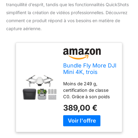
tranquillité d’esprit, tandis que les fonctionnalités QuickShots
simplifient la création de vidéos professionnelles. Découvrez
comment ce produit répond à vos besoins en matière de
capture aérienne.
Bundle Fly More DJI
Mini 4K, trois
batteries, moins de
Moins de 249 g,
249 g
certification de classe
C0. Grâce à son poids
ultra-léger, Mini 4K est
389,00 €
autorisé à voler dans les
catégories A1 et A3. Les
opérateurs ne sont pas
tenus de passer des
tests. Vidéos 4K ultra-