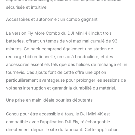
intégrées à l’application
sécurisée et intuitive.
facilitent la maîtrise
rapide du vol. Boostez
Accessoires et autonomie : un combo gagnant
votre créativité avec des
QuickShots intelligents -
La version Fly More Combo du DJI Mini 4K inclut trois
En quelques clics, Mini
batteries, offrant un temps de vol maximal cumulé de 93
4K réalise
minutes. Ce pack comprend également une station de
automatiquement des
recharge bidirectionnelle, un sac à bandoulière, et des
vidéos de niveau
professionnel grâce aux
accessoires essentiels tels que des hélices de rechange et un
modes Spirale, Dronie,
tournevis. Ces ajouts font de cette offre une option
Fusée, Cercle et
particulièrement avantageuse pour prolonger les sessions de
Boomerang. Comprend
vol sans interruption et garantir la durabilité du matériel.
DJI Mini 4K, trois
batteries, une station de
Une prise en main idéale pour les débutants
recharge bidirectionnelle,
un sac à bandoulière et
tout le nécessaire pour
Conçu pour être accessible à tous, le DJI Mini 4K est
un vol prolongé. Deux
compatible avec l’application DJI Fly, téléchargeable
batteries
directement depuis le site du fabricant. Cette application
supplémentaires vous