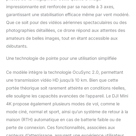
peut atteindre jusqu’à 10
impressionnante est renforcée par sa nacelle à 3 axes,
km[2]. Création continue
garantissant une stabilisation efficace même par vent modéré.
grâce à une autonomie
prolongée - Choisissez
Que ce soit pour des vidéos aériennes spectaculaires ou des
parmi trois packs : une
photographies détaillées, ce drone répond aux attentes des
batterie (31 min), deux
amateurs de belles images, tout en étant accessible aux
batteries (62 min) ou
débutants.
trois batteries (93 min)
[3]. Dites adieu à l’anxiété
Une technologie de pointe pour une utilisation simplifiée
liée à la batterie. Simple
d’utilisation et sûr - DJI
Mini 4K prend en charge
Ce modèle intègre la technologie OcuSync 2.0, permettant
le décollage/atterrissage
une transmission vidéo HD jusqu’à 10 km. Bien que cette
en un clic, le retour au
portée théorique soit rarement atteinte en conditions réelles,
point de départ (RTH)
elle souligne les capacités avancées de l’appareil. Le DJI Mini
automatique par GPS, le
4K propose également plusieurs modes de vol, comme le
vol stationnaire stable et
un pilotage simplifié idéal
mode ciné, normal et sport, ainsi qu’un système de retour à la
pour les débutants. Des
maison (RTH) automatique en cas de batterie faible ou de
ressources
perte de connexion. Ces fonctionnalités, associées aux
d’apprentissage
capteurs d’atterrissage, assurent une expérience utilisateur
supplémentaires