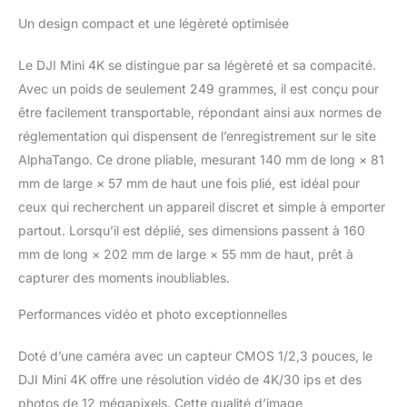
HD et nacelle à 3 axes
Un design compact et une légèreté optimisée
pour des images
cinématographiques -
Le DJI Mini 4K se distingue par sa légèreté et sa compacité.
Capturez des moments
saisissants dans toutes
Avec un poids de seulement 249 grammes, il est conçu pour
les conditions de
être facilement transportable, répondant ainsi aux normes de
luminosité, des levers de
réglementation qui dispensent de l’enregistrement sur le site
soleil aux scènes de nuit.
AlphaTango. Ce drone pliable, mesurant 140 mm de long × 81
La nacelle à 3 axes
mm de large × 57 mm de haut une fois plié, est idéal pour
garantit une stabilité
parfaite pour des
ceux qui recherchent un appareil discret et simple à emporter
séquences dignes du
partout. Lorsqu’il est déplié, ses dimensions passent à 160
grand écran. Résistance
mm de long × 202 mm de large × 55 mm de haut, prêt à
au vent de 38 km/h
capturer des moments inoubliables.
(niveau 5) - Les moteurs
sans balais améliorent la
Performances vidéo et photo exceptionnelles
puissance et permettent
un décollage à des
altitudes allant jusqu’à 4
Doté d’une caméra avec un capteur CMOS 1/2,3 pouces, le
000 mètres. En outre, la
DJI Mini 4K offre une résolution vidéo de 4K/30 ips et des
portée de transmission
photos de 12 mégapixels. Cette qualité d’image