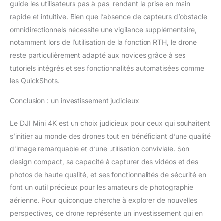
guide les utilisateurs pas à pas, rendant la prise en main
permettent
rapide et intuitive. Bien que l’absence de capteurs d’obstacle
d’immortaliser davantage
de moments précieux, en
omnidirectionnels nécessite une vigilance supplémentaire,
famille ou entre ami(e)s.
notamment lors de l’utilisation de la fonction RTH, le drone
Remarques : la
reste particulièrement adapté aux novices grâce à ses
réglementation relative
tutoriels intégrés et ses fonctionnalités automatisées comme
aux drones peut varier
en fonction de
les QuickShots.
l’utilisation que vous en
faites. Pour votre
Conclusion : un investissement judicieux
sécurité, veillez à
consulter et à respecter
Le DJI Mini 4K est un choix judicieux pour ceux qui souhaitent
scrupuleusement les lois
s’initier au monde des drones tout en bénéficiant d’une qualité
et réglementations
d’image remarquable et d’une utilisation conviviale. Son
locales en vigueur avant
design compact, sa capacité à capturer des vidéos et des
de piloter votre drone.
photos de haute qualité, et ses fonctionnalités de sécurité en
font un outil précieux pour les amateurs de photographie
aérienne. Pour quiconque cherche à explorer de nouvelles
perspectives, ce drone représente un investissement qui en