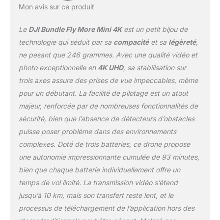
Mon avis sur ce produit
puissance et permettent
un décollage à des
Le
DJI Bundle Fly More Mini 4K
est un petit bijou de
altitudes allant jusqu’à 4
000 mètres. En outre, la
technologie qui séduit par sa
compacité
et sa
légèreté
,
portée de transmission
ne pesant que 246 grammes. Avec une qualité vidéo et
peut atteindre jusqu’à 10
photo exceptionnelle en
4K UHD
, sa stabilisation sur
km[2]. Création continue
trois axes assure des prises de vue impeccables, même
grâce à une autonomie
prolongée - Choisissez
pour un débutant. La facilité de pilotage est un atout
parmi trois packs : une
majeur, renforcée par de nombreuses fonctionnalités de
batterie (31 min), deux
sécurité, bien que l’absence de détecteurs d’obstacles
batteries (62 min) ou
puisse poser problème dans des environnements
trois batteries (93 min)
[3]. Dites adieu à l’anxiété
complexes. Doté de trois batteries, ce drone propose
liée à la batterie. Simple
une autonomie impressionnante cumulée de 93 minutes,
d’utilisation et sûr - DJI
bien que chaque batterie individuellement offre un
Mini 4K prend en charge
temps de vol limité. La transmission vidéo s’étend
le décollage/atterrissage
en un clic, le retour au
jusqu’à 10 km, mais son transfert reste lent, et le
point de départ (RTH)
processus de téléchargement de l’application hors des
automatique par GPS, le