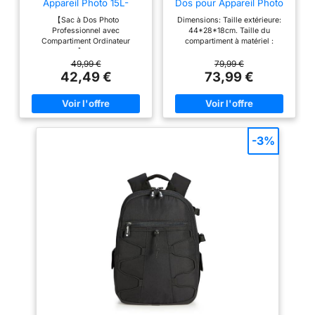
Appareil Photo 15L-
Dos pour Appareil Photo
Livré avec une housse
avec des séparateurs
Accès Latéral Rapide PC
【Sac à Dos Photo
Dimensions: Taille extérieure:
de pluie pour une
15"
personnalisables garantit
Professionnel avec
44*28*18cm. Taille du
utilisation en extérieur
un rangement organisé
Compartiment Ordinateur
compartiment à matériel :
Portable 15"】Les 8 cloisons
40*24*14cm.Capacité : 22L; Ce
du matériel et un accès
rembourrées et amovibles sont
sac à dos multifonctionnel pour
49,99 €
79,99 €
facile Options de
entièrement réorganisables
appareil photo à coque dure est
42,49 €
73,99 €
stockage polyvalentes :
pour une protection optimale de
conçu pour différentes marques
votre équipement. Un système
d'appareils photo. Les inserts
Poche interne avant pour
d'attache permet de fixer votre
modulaires amovibles servent
les articles fréquemment
trépied au fond du sac.
de séparateurs individuels pour
【Grande Capacité 15L】Ce sac
différents appareils photo,
utilisés ; Poche gauche
professionnel peut contenir 1
flashs et objectifs. La poche
-3%
pour les batteries
appareil, 6 objectifs et 1 flash.
arrière est un compartiment
externes et les étuis de
Une poche zippée en mesh à
pour ordinateur portable
l'intérieur range vos
pouvant accueillir des
lecteur de carte ; Poches
accessoires, iPad ou autres
ordinateurs portables jusqu'à
de batterie droites avec
tablettes. Les poches latérales
15,6 pouces Sac à dos photo de
en mesh extensible accueillent
grande capacité: Étui pour
indicateurs de charge ;
une bouteille ou un parapluie.
appareil photo avec 2 poches
Poches latérales doubles
【Sac à Dos Photo Léger et
internes pour accessoires
pour les trépieds et les
Compact】Dimensions : 41 x
permettant de ranger les
31,5 x 16,5 cm pour seulement
câbles, les cartes SD et la
bouteilles d'eau ;
1kg. Son poids léger en fait un
banque d'alimentation. 1 poche
Compartiments avant et
compagnon idéal pour explorer
zippée cachée à l'arrière pour
la ville. Il respecte les normes
votre téléphone, votre
arrière pour les
de bagage cabine de la plupart
portefeuille et d'autres petits
ordinateurs portables,
des compagnies aériennes.
objets que vous devez garder.
avec une poche zippée
【Protection Tous Temps et
Le support de trépied est