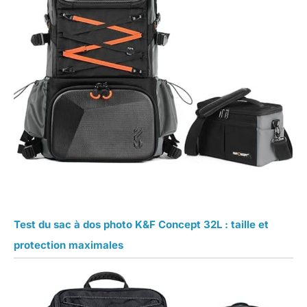
Test du sac à dos photo K&F Concept 32L : taille et
protection maximales