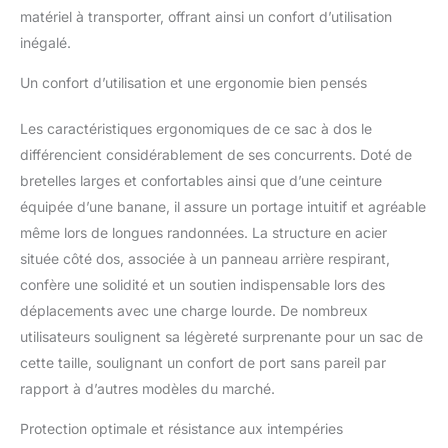
casques, des vêtements
matériel à transporter, offrant ainsi un confort d’utilisation
et plus encore.
inégalé.
L'ouverture arrière à 180°
avec des séparateurs
Un confort d’utilisation et une ergonomie bien pensés
personnalisables garantit
un rangement organisé
Les caractéristiques ergonomiques de ce sac à dos le
du matériel et un accès
différencient considérablement de ses concurrents. Doté de
facile Options de
bretelles larges et confortables ainsi que d’une ceinture
stockage polyvalentes :
Poche interne avant pour
équipée d’une banane, il assure un portage intuitif et agréable
les articles fréquemment
même lors de longues randonnées. La structure en acier
utilisés ; Poche gauche
située côté dos, associée à un panneau arrière respirant,
pour les batteries
confère une solidité et un soutien indispensable lors des
externes et les étuis de
lecteur de carte ; Poches
déplacements avec une charge lourde. De nombreux
de batterie droites avec
utilisateurs soulignent sa légèreté surprenante pour un sac de
indicateurs de charge ;
cette taille, soulignant un confort de port sans pareil par
Poches latérales doubles
rapport à d’autres modèles du marché.
pour les trépieds et les
bouteilles d'eau ;
Protection optimale et résistance aux intempéries
Compartiments avant et