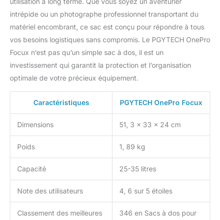
utilisation à long terme. Que vous soyez un aventurier
inférieures pour sécuriser
intrépide ou un photographe professionnel transportant du
les sacs de couchage et
matériel encombrant, ce sac est conçu pour répondre à tous
les tapis de sol Léger
vos besoins logistiques sans compromis. Le PGYTECH OnePro
mais durable : OnePro
combine astucieusement
Focux n’est pas qu’un simple sac à dos, il est un
la structure du cadre, le
investissement qui garantit la protection et l’organisation
tissu en maille et la
optimale de votre précieux équipement.
sangle évidée, réduisant
le poids total d'environ
Caractéristiques
PGYTECH OnePro Focux
20% par rapport à la
structure traditionnelle
en PP + mousse.
Dimensions
51, 3 x 33 x 24 cm
Comprend des boucles
de fermeture éclair anti-
Poids
1, 89 kg
vol et une poche Airtag
cachée pour une sécurité
Capacité
25-35 litres
accrue ; La boucle de
compression
Note des utilisateurs
4, 6 sur 5 étoiles
magnétique assure un
rangement sécurisé ;
Classement des meilleures
346 en Sacs à dos pour
Livré avec une housse