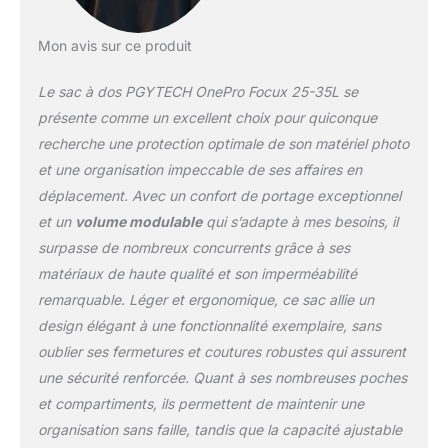
idéale pour ranger des
casques, des vêtements
Mon avis sur ce produit
et plus encore.
L'ouverture arrière à 180°
Le sac à dos PGYTECH OnePro Focux 25-35L se
avec des séparateurs
personnalisables garantit
présente comme un excellent choix pour quiconque
un rangement organisé
recherche une protection optimale de son matériel photo
du matériel et un accès
et une organisation impeccable de ses affaires en
facile Options de
déplacement. Avec un confort de portage exceptionnel
stockage polyvalentes :
Poche interne avant pour
et un
volume modulable
qui s’adapte à mes besoins, il
les articles fréquemment
surpasse de nombreux concurrents grâce à ses
utilisés ; Poche gauche
matériaux de haute qualité et son imperméabilité
pour les batteries
remarquable. Léger et ergonomique, ce sac allie un
externes et les étuis de
lecteur de carte ; Poches
design élégant à une fonctionnalité exemplaire, sans
de batterie droites avec
oublier ses fermetures et coutures robustes qui assurent
indicateurs de charge ;
une sécurité renforcée. Quant à ses nombreuses poches
Poches latérales doubles
et compartiments, ils permettent de maintenir une
pour les trépieds et les
bouteilles d'eau ;
organisation sans faille, tandis que la capacité ajustable