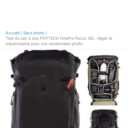
Accueil
Sacs photo
Test du sac à dos PGYTECH OnePro Focux 35L : léger et
imperméable pour vos randonnées photo