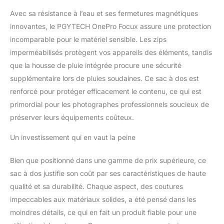
arrière pour les
Avec sa résistance à l’eau et ses fermetures magnétiques
ordinateurs portables,
avec une poche zippée
innovantes, le PGYTECH OnePro Focux assure une protection
supérieure pour les
incomparable pour le matériel sensible. Les zips
accessoires numériques
imperméabilisés protègent vos appareils des éléments, tandis
comme une souris et un
que la housse de pluie intégrée procure une sécurité
chargeur Points de
fixation complets : Points
supplémentaire lors de pluies soudaines. Ce sac à dos est
de fixation rapide sur les
renforcé pour protéger efficacement le contenu, ce qui est
bretelles pour les clips de
primordial pour les photographes professionnels soucieux de
caméra ; Multiples points
préserver leurs équipements coûteux.
de fixation réservés pour
des éléments comme
Un investissement qui en vaut la peine
des enceintes ou des
sangles de caméra ;
Bien que positionné dans une gamme de prix supérieure, ce
Sangle de taille pour les
clips de caméra et les
sac à dos justifie son coût par ses caractéristiques de haute
mousquetons ; Avant et
qualité et sa durabilité. Chaque aspect, des coutures
côtés pour les grands
impeccables aux matériaux solides, a été pensé dans les
trépieds ; Côtés pour les
moindres détails, ce qui en fait un produit fiable pour une
bâtons de trekking et les
piolets ; Sangles