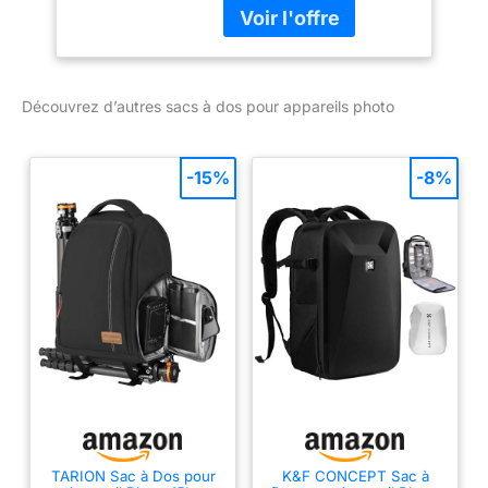
dans des situations
piolets ; Sangles
complexes en extérieur. Il
inférieures pour sécuriser
associe un tissu
les sacs de couchage et
fonctionnel CORDURA à
les tapis de sol Léger
un revêtement PU haute
Découvrez d’autres sacs à dos pour appareils photo
mais durable : OnePro
performance, offrant une
combine astucieusement
durabilité supérieure, une
la structure du cadre, le
résistance à la déchirure
-15%
-8%
tissu en maille et la
et une protection contre
sangle évidée, réduisant
les éclaboussures tout
le poids total d'environ
en restant léger
20% par rapport à la
Ouverture arrière large à
structure traditionnelle
180° : Le compartiment
en PP + mousse.
avant de style sandwich
Comprend des boucles
peut être étendu ou
de fermeture éclair anti-
comprimé selon les
vol et une poche Airtag
besoins, avec une
cachée pour une sécurité
manche centrale ouverte
accrue ; La boucle de
idéale pour ranger des
compression
casques, des vêtements
magnétique assure un
et plus encore.
rangement sécurisé ;
TARION Sac à Dos pour
K&F CONCEPT Sac à
L'ouverture arrière à 180°