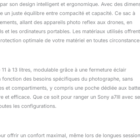
e, il peut s'adapter aux environnements extérieurs complexes
ar son design intelligent et ergonomique. Avec des dimen
】La pochette avant de ce Sac bandouliere photo stocke des
e un juste équilibre entre compacité et capacité. Ce sac à
ou d'autres bricoles ; Il y a une poche en filet zippée sur le
pements, allant des appareils photo reflex aux drones, en
ltres et les écouteurs
 et les ordinateurs portables. Les matériaux utilisés offren
protection optimale de votre matériel en toutes circonstance
11 à 13 litres, modulable grâce à une fermeture éclair
n fonction des besoins spécifiques du photographe, sans
es et compartiments, y compris une poche dédiée aux batte
ve et efficace. Que ce soit pour ranger un Sony a7III avec s
outes les configurations.
 offrir un confort maximal, même lors de longues sessio