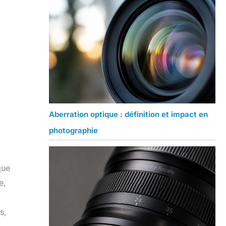
Aberration optique : définition et impact en
photographie
que
e,
s,