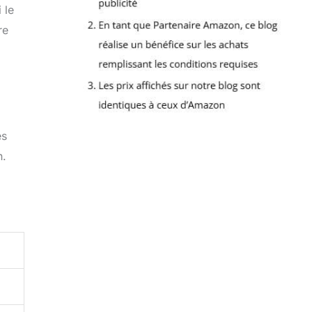
 le
re
es
n.