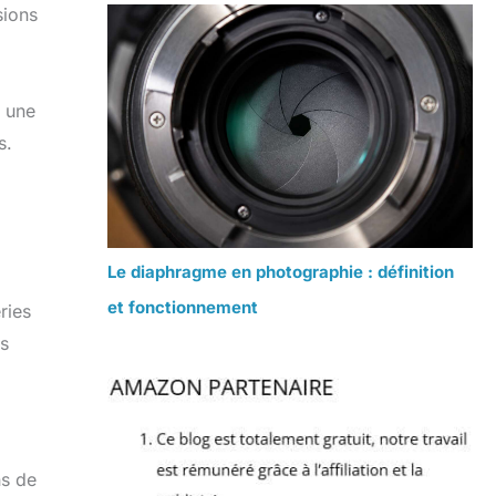
sions
t une
s.
Le diaphragme en photographie : définition
et fonctionnement
ries
es
ns de