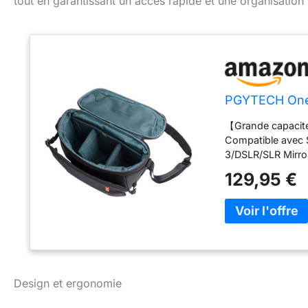
tout en garantissant un accès rapide et une organisation
PGYTECH OneM
【Grande capacité
Compatible avec
3/DSLR/SLR Mirror
sac photo est par
129,95 €
épaissie et élarg
respirabilité; La 
cm 【Facile à util
matériel photo ; 
saisir un appareil
; Stockage de la b
YKK, poche cachée
Design et ergonomie
création facile 【
éclaboussures hau