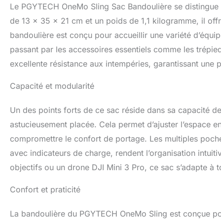
la saleté, durabl
Le PGYTECH OneMo Sling Sac Bandoulière se distingue p
【Plus de détails
de 13 x 35 x 21 cm et un poids de 1,1 kilogramme, il offr
AirPods, des clés 
bandoulière est conçu pour accueillir une variété d’équi
dessus pour les fi
passant par les accessoires essentiels comme les trépieds
excellente résistance aux intempéries, garantissant une 
Capacité et modularité
Un des points forts de ce sac réside dans sa capacité de 
astucieusement placée. Cela permet d’ajuster l’espace e
compromettre le confort de portage. Les multiples poch
avec indicateurs de charge, rendent l’organisation intuiti
objectifs ou un drone DJI Mini 3 Pro, ce sac s’adapte à t
Confort et praticité
La bandoulière du PGYTECH OneMo Sling est conçue pour