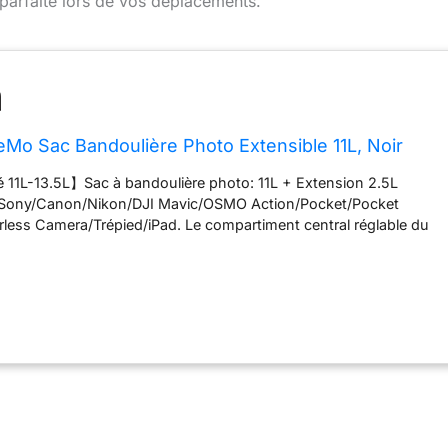
 parfaite lors de vos déplacements.
o Sac Bandoulière Photo Extensible 11L, Noir
 11L-13.5L】Sac à bandoulière photo: 11L + Extension 2.5L
 Sony/Canon/Nikon/DJI Mavic/OSMO Action/Pocket/Pocket
less Camera/Trépied/iPad. Le compartiment central réglable du
fait pour les stabilisateurs 【Confort supérieur】L'épaulette
ie du sac photo avec rembourrage en EVA améliore le confort et la
bandoulière réglable à réglage rapide peut être étendue jusqu'à 70
iser】Cloisons de bricolage internes pour un stockage flexible du
Avec les accès à l'ouverture supérieure, vous pouvez facilement
 photo ; Les sangles inférieures permettent la fixation de trépieds
atterie + poche pour indicateur d'alimentation, fermeture éclair
 pour localisateur et autres détails bien pensés pour une
Matériau de haute qualité】Fabriqué en matériau PU anti-
te performance, imperméable, résistant aux rayures, à l'usure, à