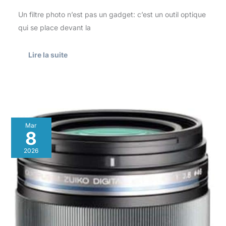
Un filtre photo n’est pas un gadget: c’est un outil optique
qui se place devant la
Lire la suite
Test
Mar
:
8
objectif
Olympus
2026
M.Zuiko
60mm
F2.8
pour
Micro
4/3