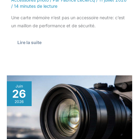
/
14 minutes de lecture
Une carte mémoire n’est pas un accessoire neutre: c’est
un maillon de performance et de sécurité.
Lire la suite
Dioptrie
Juin
en
26
photographie
:
2026
définition
et
utilité