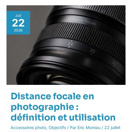
Distance
Juil
focale
22
en
photographie
2026
:
définition
et
utilisation
Distance focale en
photographie :
définition et utilisation
Accessoires photo
,
Objectifs
/ Par
Eric Moreau
/
22 juillet