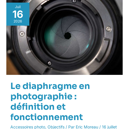
Le
Juil
diaphragme
16
en
photographie
2026
:
définition
et
fonctionnement
Le diaphragme en
photographie :
définition et
fonctionnement
Accessoires photo
,
Objectifs
/ Par
Eric Moreau
/
16 juillet