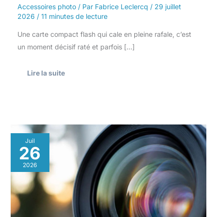
Accessoires photo
/ Par
Fabrice Leclercq
/
29 juillet
2026
/
11 minutes de lecture
Une carte compact flash qui cale en pleine rafale, c’est
un moment décisif raté et parfois […]
Lire la suite
Aberration
Juil
optique
26
:
définition
2026
et
impact
en
photographie