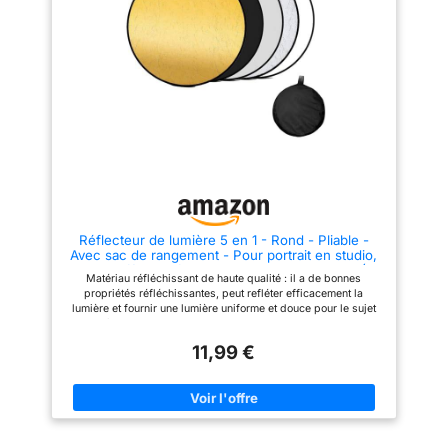
photographie ! Réflecteur
plein air ! 【Réflecteur
pliable avec sac de rangement
photographique pliable
:Le réflecteur photographique
multifonctionnel】Le réflecteur
léger et compact est solide et
photographique pliable 5 en 1 a
durable. Les couvercles des
plusieurs lumières qui peuvent
réflecteurs pliables de
être appliquées à différentes
différentes couleurs peuvent
scènes. Or: reflète la lumière à
être facilement retournés ou
basse température de couleur
retirés. Le réflecteur ovale pour
pour restaurer le teint de la
la photographie est doté d'une
peau; Argent: reflète la lumière
poignée et peut être fixé à un
à haute température de couleur
crochet lorsqu'il n'est pas
pour corriger le teint de la peau;
utilisé. Le réflecteur est
Blanc: n’a pas d’effet sur la
retourné, plié de manière
température de couleur; Noir:
compacte et peut être rangé
bloque et absorbe l’excès de
dans un petit sac de rangement,
lumière; Translucide: agit
Réflecteur de lumière 5 en 1 - Rond - Pliable -
sa taille pliée n'est que de 30
comme un diffuseur. Le
Avec sac de rangement - Pour portrait en studio,
cm. Parfait pour l'extérieur.
réflecteur photographique est
photo de fête, selfie, photographie de mariage (60
Réflecteur de lumière
l'accessoire parfait pour la
Matériau réfléchissant de haute qualité : il a de bonnes
cm)
permanent:Le réflecteur
photographie ! Réflecteur photo
propriétés réfléchissantes, peut refléter efficacement la
multifonctionnel utilise une
pliable multifonction : le
lumière et fournir une lumière uniforme et douce pour le sujet
conception textile multicouche,
réflecteur photo pliable 5 en 1
La lumière de remplissage est remarquable : les ombres sont
un matériau en nylon de haute
dispose de différentes lumières
éliminées pour rendre les photos plus lumineuses et plus
qualité avec un revêtement
qui peuvent être appliquées à
11,99 €
claires, ce qui offre des conditions d'éclairage idéales pour
hautement réfléchissant, 90 %
différentes scènes. Or: reflète la
les prises de vue en intérieur et en extérieur Intensité
de réflectivité, de sorte que le
lumière à basse température de
lumineuse réglable : en ajustant la distance et l'angle entre le
réflecteur a une bonne
couleur pour restaurer le teint
réflecteur et le sujet, vous pouvez contrôler l'intensité de la
réflectivité et un arc de réflexion
de la peau; Argent: reflète la
lumière réfléchie pour répondre à différents besoins de prise
plus long. Le centre du
lumière à haute température de
de vue Portable et portable : le réflecteur pliable est facile à
réflecteur pliant est un matériau
couleur pour corriger le teint de
transporter et à ranger, ne prend pas trop de place et peut être