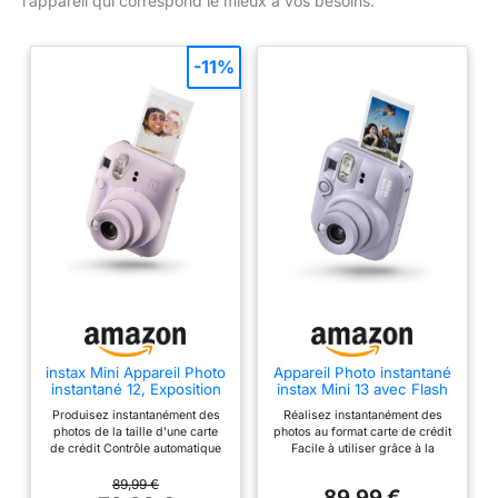
l’appareil qui correspond le mieux à vos besoins.
-11%
instax Mini Appareil Photo
Appareil Photo instantané
instantané 12, Exposition
instax Mini 13 avec Flash
Automatique avec
Automatique intégré,
Produisez instantanément des
Réalisez instantanément des
Objectif Selfie intégré,
Miroir pour Selfies
photos de la taille d'une carte
photos au format carte de crédit
Violet Lilas
intégré, Mode Gros Plan
de crédit Contrôle automatique
Facile à utiliser grâce à la
et retardateur, Violet
du flash intégré pour des
commande automatique
Rêveur
images idéales à chaque fois
intégrée du flash, pour des
89,99 €
89,99 €