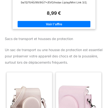
albums commémoratifs. Il est
ou pour offrir en cadeau.
Se/12/11/40/99/90/7+/EVO/Instax Liplay/Mini Link 3/2;
également parfait comme
Protection complète：La
Polaroid Hi-Print/Snap/Snap Touch/PIC-300; HP Sprocket
souvenir d'aventures
couverture en cuir végétalien de
Printer/HP Sprocket 2-in-1; Kodak Mini SHOT/Mini 2 HD etc.
personnelles ou d'occasions
qualité supérieure et les poches
8,99 €
*** N'EST PAS compatible avec les séries Fujifilm Instax
spéciales. 【Contenu de la
intérieures transparentes sont à
Square/Wide/Polaroid I-Type/600 Petit album photo contient
livraison】Comprend un album
la mode et durables. Un lien
26 pages individuelles avec 1 insert par côté, 2 photos par
de 29,7 x 22 cm pour photos
solide entre la couverture et les
page, à double face, soit 52 photos Petit et mignon, vous
Polaroid. Nous apprécions
pages intérieures garantit une
pouvez le mettre dans votre sac/poche, il ne prendra pas trop
beaucoup nos clients et
haute qualité. La sangle à
de place dans votre sac. Utilisé pour un bal
souhaitons que vous soyez
boucle rend le stockage des
masqué/enterrement de vie de jeune fille pour
entièrement satisfait de notre
photos Polaroid plus sûr.
Sacs de transport et housses de protection
collecter/afficher les photos que vous avez prises sur une
álbum de fotos insertable. Si
imprimante La couverture en matériel de qualité et les poches
vous rencontrez des problèmes,
intérieures en PVC transparent sont tendance et durables.
vous pouvez nous contacter à
Un sac de transport ou une housse de protection est essentiel
Liaison stable entre la couverture et les pages intérieures, pas
tout moment (24 heures sur 24)
facile à endommager. Le design du fermoir ferme l'album en
via Amazon.
pour préserver votre appareil des chocs et de la poussière,
toute sécurité Le motif unique et mignon est le cadeau parfait
pour Noël, la fête des mères, une baby shower, un
surtout lors de déplacements fréquents.
anniversaire, un stockage de photos et un dossier de voyage
etc