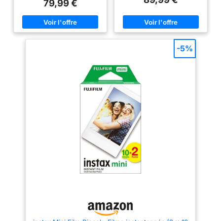
avec une vitesse d'impression
photos toujours parfaites
79,99 €
rapide de 5 secondes Utilise
Compatible avec tous les films
tous les mini films instax - Taille
instax mini dotés de la
d'impression : 54 (l) x 86 (H) -
technologie Fujifilm Real Film,
Image : 46 (l) x 62 (H) mm
format d'impression : 54 (L) x
86 (H) mm, format de l'image :
46 (L) x 62 (H) mm Objectif et
-5%
miroir intégrés pour selfies,
retardateur de 2 ou 10 secondes
et accessoire de réglage de
l'angle pour prendre des selfies
sans les mains Le pack
comprend un appareil photo
instax mini 13, une dragonne
réglable, un manuel
d'utilisation, 2 piles AA. FILM
VENDU SÉPARÉMENT