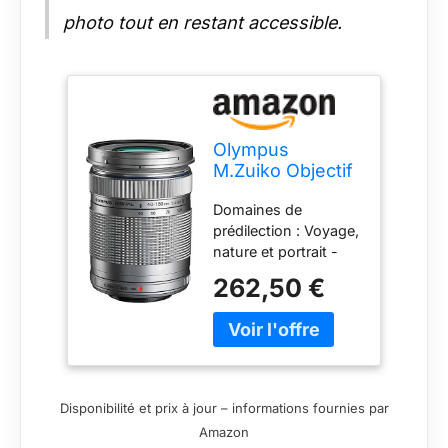
photo tout en restant accessible.
Olympus
M.Zuiko Objectif
Digital ED 40-
Domaines de
150mm F4-5.6 II,
prédilection : Voyage,
zoom téléphoto,
nature et portrait -
compatible tout
équivalent 35mm à
appareil photo
262,50 €
un objectif 80-300
Micro 4/3
mm Le télézoom
(modèles
ultra-compact, qui
Olympus OM-D
est recommandé
& PEN,
comme compagnon
Panasonic série
de voyage idéal en
G), Argent
Disponibilité et prix à jour – informations fournies par
raison de sa
Amazon
conception Une