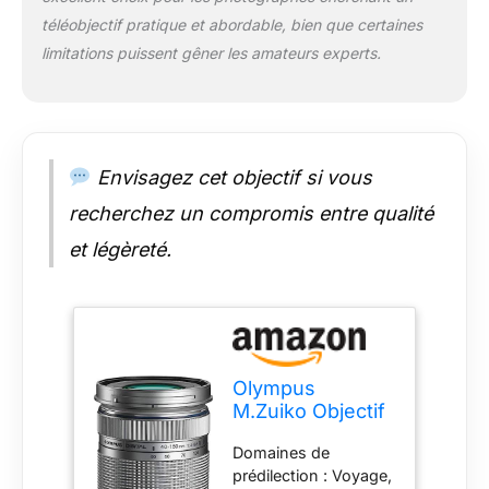
téléobjectif pratique et abordable, bien que certaines
limitations puissent gêner les amateurs experts.
Envisagez cet objectif si vous
recherchez un compromis entre qualité
et légèreté.
Olympus
M.Zuiko Objectif
Digital ED 40-
Domaines de
150mm F4-5.6 II,
prédilection : Voyage,
zoom téléphoto,