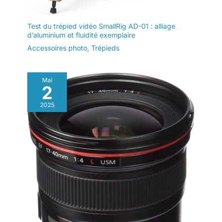
Test du trépied vidéo SmallRig AD-01 : alliage
d’aluminium et fluidité exemplaire
Accessoires photo
,
Trépieds
Mai
2
2025