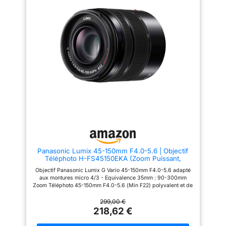
moment, ce miracle partagé…
polyvalents】 : ce lot d'objectifs
Téléobjectif mobile haute
de téléphone portable offre 7
qualité-Doté d'un grand objectif
types d'objectifs différents, y
de 45 mm, d'une construction
compris un objectif fisheye
de lentille composite haute
210°, une combinaison grand
définition de 13 éléments en 10
angle et macro, un téléobjectif,
groupes, de lentilles
un CPL, un kaléidoscope
entièrement multicouches et
hexagonal et un objectif
d'un prisme de Schmidt
explosion d'étoiles. Qu'il
recouvert d'un alliage d'argent,
s'agisse de photos de
cet objectif optique de haute
paysages, de portraits, de
qualité atteint une transmittance
détails ou de photos créatives,
supérieure à 99,5 %, une
vous pouvez tout mettre en
réflectivité d'environ 95 % et
œuvre sans effort. 【Effets
une faible distorsion de 4 %.
créatifs variés】: chaque
Contraste et résolution
objectif apporte des effets
supérieurs pour des couleurs
créatifs uniques. L'objectif
fidèles. Facile à utiliser-Aucune
fisheye 210° capture des prises
alimentation, outil ou application
de vue panoramiques
Panasonic Lumix 45-150mm F4.0-5.6 | Objectif
requis. Instructions : 1. Fixez
époustouflantes, la combinaison
Téléphoto H-FS45150EKA (Zoom Puissant,
l'adaptateur de monture à
grand angle et macro convient
Stabilisé, equiv. 35mm : 90-300mm) Noir –
l'appareil photo principal de
aux paysages larges et aux
Objectif Panasonic Lumix G Vario 45-150mm F4.0-5.6 adapté
Compatible monture Micro 4/3 Panasonic &
votre smartphone. 2. Vissez le
petits détails, le téléobjectif
aux montures micro 4/3 - Equivalence 35mm : 90-300mm
Olympus
téléobjectif dans l'adaptateur. 3.
rapproche les objets éloignés,
Zoom Téléphoto 45-150mm F4.0-5.6 (Min F22) polyvalent et de
Montez le téléobjectif sur un
le CPL réduit les reflets et
haute qualité en proposant un zoom puissant. Stabilisation
trépied. 4. Désactivez le mode
renforce les couleurs, et
MEGA O.I.S. Poids : Env. 200g Diamètre filtre : 52mm Finition
299,00 €
macro de votre smartphone. 5.
l'objectif kaléidoscope
en métal Mise au point mini 0,90m
218,62 €
Tournez lentement la bague de
hexagonal crée des motifs
mise au point pour faire la mise
fantastiques multiples.