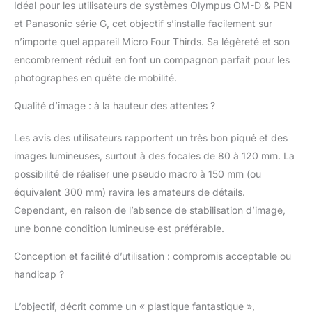
jusqu'aux bords de
Idéal pour les utilisateurs de systèmes Olympus OM-D & PEN
l'image Autofocus
et Panasonic série G, cet objectif s’installe facilement sur
rapide quasi-silencieux
n’importe quel appareil Micro Four Thirds. Sa légèreté et son
Contenu de l'emballage
: Objectif, capuchon
encombrement réduit en font un compagnon parfait pour les
d'objectif LC-37B,
photographes en quête de mobilité.
capuchon d'objectif
arrière pour les
Qualité d’image : à la hauteur des attentes ?
objectifs Micro 43 (LR-
2), bague de
Les avis des utilisateurs rapportent un très bon piqué et des
décoration de l'objectif
images lumineuses, surtout à des focales de 80 à 120 mm. La
(DR-40), mode
possibilité de réaliser une pseudo macro à 150 mm (ou
d'emploi, carte de
garantie
équivalent 300 mm) ravira les amateurs de détails.
Cependant, en raison de l’absence de stabilisation d’image,
une bonne condition lumineuse est préférable.
Conception et facilité d’utilisation : compromis acceptable ou
handicap ?
L’objectif, décrit comme un « plastique fantastique »,