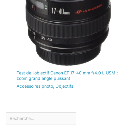
Test de l’objectif Canon EF 17-40 mm f/4.0 L USM :
zoom grand angle puissant
Accessoires photo
,
Objectifs