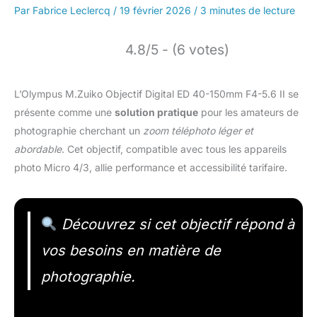
Par
Fabrice Leclercq
/
19 février 2026
/
3 minutes de lecture
4.8/5 - (6 votes)
L’Olympus M.Zuiko Objectif Digital ED 40-150mm F4-5.6 II se
présente comme une
solution pratique
pour les amateurs de
photographie cherchant un
zoom téléphoto léger et
abordable
. Cet objectif, compatible avec tous les appareils
photo Micro 4/3, allie performance et accessibilité tarifaire.
Découvrez si cet objectif répond à
vos besoins en matière de
photographie.