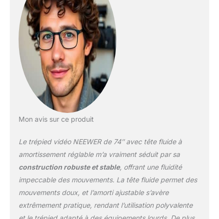
intestinale et la poignée
de verrouillage de la tête
permettent à la tête de se
déplacer facilement vers le
haut et vers le bas pour
s'adapter aux sols
inégaux, et le niveau à
bulle fourni aide à garder
l'horizon droit Résistance
au fluide
orientable/inclinable：La
Mon avis sur ce produit
tête fluide professionnelle
est équipée de deux
Le trépied vidéo NEEWER de 74″ avec tête fluide à
appareils séparés pour
contrôler la quantité de
amortissement réglable m’a vraiment séduit par sa
friction lors du pivotement
construction robuste et stable
, offrant une fluidité
ou de l'inclinaison de la
impeccable des mouvements. La tête fluide permet des
tête. Utilisez le bouton
mouvements doux, et l’amorti ajustable s’avère
d'amortissement latéral
pour régler la résistance
extrêmement pratique, rendant l’utilisation polyvalente
au liquide du mouvement
et le trépied adapté à des équipements lourds. De plus,