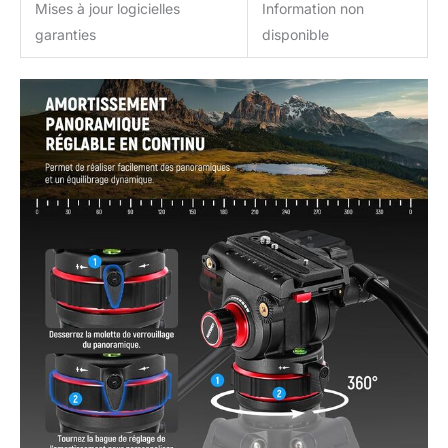
Mises à jour logicielles
Information non
stabilité. Un levier
garanties
disponible
d'écartement au milieu
aide à maintenir les pieds
du trépied en place.
Équipé de coussinets
antidérapants, le trépied
offre un support stable du
film sur différents types
de sols