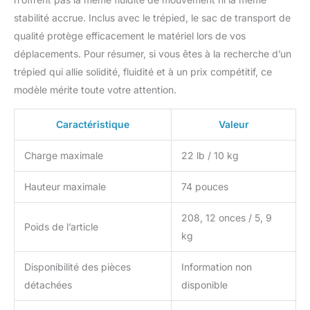
facilement réglé en
hauteur de 89 cm à
stabilité accrue. Inclus avec le trépied, le sac de transport de
74"/189 cm. Sa charge
qualité protège efficacement le matériel lors de vos
maximale est de 10 kg et
déplacements. Pour résumer, si vous êtes à la recherche d’un
peut prendre en charge
trépied qui allie solidité, fluidité et à un prix compétitif, ce
les appareils photo reflex
numériques, les
modèle mérite toute votre attention.
caméscopes et de
nombreux autres
Caractéristique
Valeur
appareils. La tête du
trépied a également un
Charge maximale
22 lb / 10 kg
trou fileté de 1/4" pour
fixer un moniteur, une
Hauteur maximale
74 pouces
lampe vidéo LED, un bras
magique et d'autres
208, 12 onces / 5, 9
appareils compatibles
Poids de l’article
Trépied de caméra super
kg
stable : chaque pied de
trépied est composé de
Disponibilité des pièces
Information non
deux tubes en alliage
détachées
disponible
d'aluminium reliés entre
eux pour une meilleure