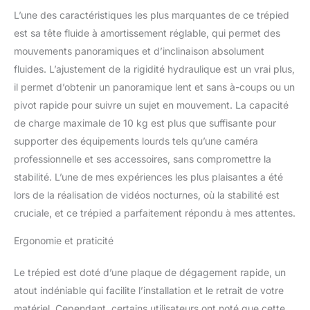
contrôler la quantité de
L’une des caractéristiques les plus marquantes de ce trépied
friction lors du pivotement
est sa tête fluide à amortissement réglable, qui permet des
ou de l'inclinaison de la
mouvements panoramiques et d’inclinaison absolument
tête. Utilisez le bouton
fluides. L’ajustement de la rigidité hydraulique est un vrai plus,
d'amortissement latéral
pour régler la résistance
il permet d’obtenir un panoramique lent et sans à-coups ou un
au liquide du mouvement
pivot rapide pour suivre un sujet en mouvement. La capacité
d'inclinaison ou tournez
de charge maximale de 10 kg est plus que suffisante pour
l'anneau inférieur pour
supporter des équipements lourds tels qu’une caméra
changer la résistance du
liquide dans l'axe de
professionnelle et ses accessoires, sans compromettre la
pivotement pour
stabilité. L’une de mes expériences les plus plaisantes a été
permettre des prises de
lors de la réalisation de vidéos nocturnes, où la stabilité est
vue uniformes sans
cruciale, et ce trépied a parfaitement répondu à mes attentes.
tremblements ni
vibrations Commutation
Ergonomie et praticité
de mode rapide et facile :
la tête fluide dispose de
Le trépied est doté d’une plaque de dégagement rapide, un
deux modes de
changement rapide
atout indéniable qui facilite l’installation et le retrait de votre
compatibles avec DJI RS2
matériel. Cependant, certains utilisateurs ont noté que cette