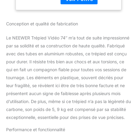
intégré et un design
équilibré. La tête du
trépied permet des
mouvements flexibles de
Conception et qualité de fabrication
la caméra : rotation à 360°
et inclinaison de
Le NEEWER Trépied Vidéo 74″ m’a tout de suite impressionné
+90°/-75°. Le diamètre de
75 mm de la base
par sa solidité et sa construction de haute qualité. Fabriqué
intestinale et la poignée
avec des tubes en aluminium robustes, ce trépied est conçu
de verrouillage de la tête
pour durer. Il résiste très bien aux chocs et aux torsions, ce
permettent à la tête de se
qui en fait un compagnon fiable pour toutes vos sessions de
déplacer facilement vers le
tournage. Les éléments en plastique, souvent décriés pour
haut et vers le bas pour
s'adapter aux sols
leur fragilité, se révèlent ici être de très bonne facture et ne
inégaux, et le niveau à
présentent aucun signe de faiblesse après plusieurs mois
bulle fourni aide à garder
d’utilisation. De plus, même si ce trépied n’a pas la légèreté du
l'horizon droit Résistance
carbone, son poids de 5, 9 kg est compensé par sa stabilité
au fluide
orientable/inclinable：La
exceptionnelle, essentielle pour des prises de vue précises.
tête fluide professionnelle
est équipée de deux
Performance et fonctionnalité
appareils séparés pour