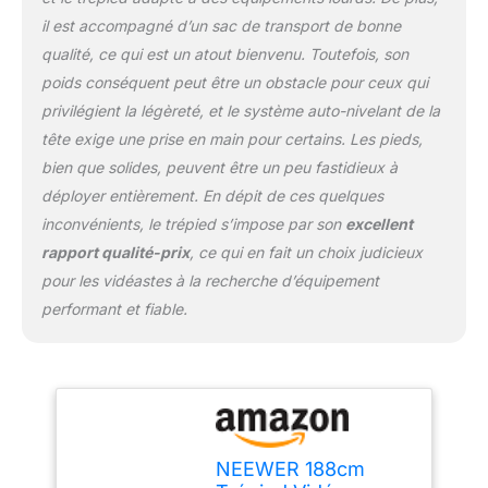
d'inclinaison ou tournez
il est accompagné d’un sac de transport de bonne
l'anneau inférieur pour
qualité, ce qui est un atout bienvenu. Toutefois, son
changer la résistance du
liquide dans l'axe de
poids conséquent peut être un obstacle pour ceux qui
pivotement pour
privilégient la légèreté, et le système auto-nivelant de la
permettre des prises de
tête exige une prise en main pour certains. Les pieds,
vue uniformes sans
bien que solides, peuvent être un peu fastidieux à
tremblements ni
vibrations Commutation
déployer entièrement. En dépit de ces quelques
de mode rapide et facile :
inconvénients, le trépied s’impose par son
excellent
la tête fluide dispose de
rapport qualité-prix
, ce qui en fait un choix judicieux
deux modes de
pour les vidéastes à la recherche d’équipement
changement rapide
performant et fiable.
compatibles avec DJI RS2
RS3 RS3 PRO cardan ou
les plaques à dégagement
rapide 501PL. Par rapport
à la structure d'insertion
traditionnelle, vous
pouvez appuyer sur la
NEEWER 188cm
plaque de dégagement