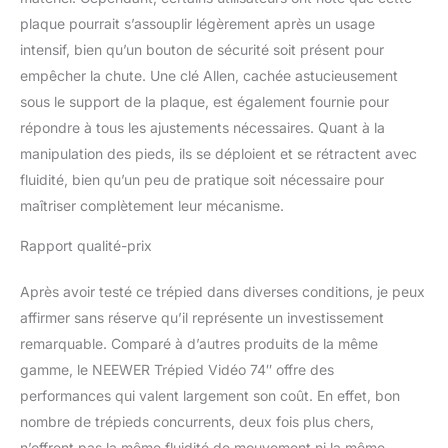
RS3 RS3 PRO cardan ou
plaque pourrait s’assouplir légèrement après un usage
les plaques à dégagement
intensif, bien qu’un bouton de sécurité soit présent pour
rapide 501PL. Par rapport
à la structure d'insertion
empêcher la chute. Une clé Allen, cachée astucieusement
traditionnelle, vous
sous le support de la plaque, est également fournie pour
pouvez appuyer sur la
répondre à tous les ajustements nécessaires. Quant à la
plaque de dégagement
manipulation des pieds, ils se déploient et se rétractent avec
rapide directement depuis
le haut de la tête fluide et
fluidité, bien qu’un peu de pratique soit nécessaire pour
la verrouiller en 1 seconde,
maîtriser complètement leur mécanisme.
ainsi que libérer
rapidement la plaque via le
Rapport qualité-prix
bouton de déverrouillage
latéral pour basculer entre
Après avoir testé ce trépied dans diverses conditions, je peux
les trépieds plus
affirmer sans réserve qu’il représente un investissement
efficacement Réglage
remarquable. Comparé à d’autres produits de la même
facile de la hauteur du
trépied : avec 3 sections
gamme, le NEEWER Trépied Vidéo 74″ offre des
de pieds télescopiques et
performances qui valent largement son coût. En effet, bon
fermetures rapides, le
nombre de trépieds concurrents, deux fois plus chers,
trépied peut être
n’offrent pas la même fluidité de mouvement ni la même