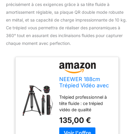
précisément à ces exigences grâce à sa tête fluide à
amortissement réglable, sa plaque QR double mode robuste
en métal, et sa capacité de charge impressionnante de 10 kg.
Ce trépied vous permettra de réaliser des panoramiques à
360° tout en assurant des inclinaisons fluides pour capturer
chaque moment avec perfection.
NEEWER 188cm
Trépied Vidéo avec
Tête Fluide
Trépied professionnel à
Amortissement,TP75
tête fluide : ce trépied
vidéo de qualité
supérieure dispose d'une
135,00 €
tête de remorquage fluide
avec amortissement