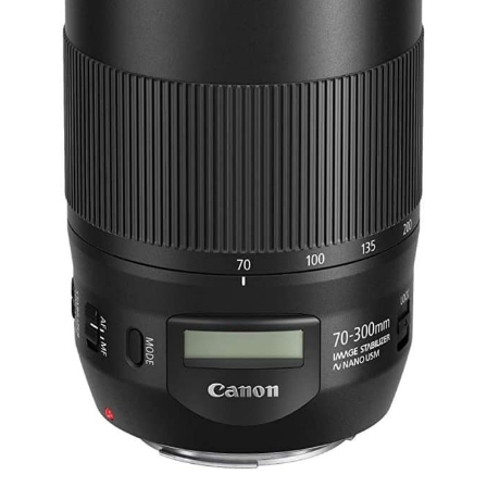
magique et d'autres
appareils compatibles
Trépied de caméra super
stable : chaque pied de
trépied est composé de
deux tubes en alliage
d'aluminium reliés entre
eux pour une meilleure
stabilité. Un levier
d'écartement au milieu
aide à maintenir les pieds
du trépied en place.
Équipé de coussinets
antidérapants, le trépied
offre un support stable du
film sur différents types
de sols