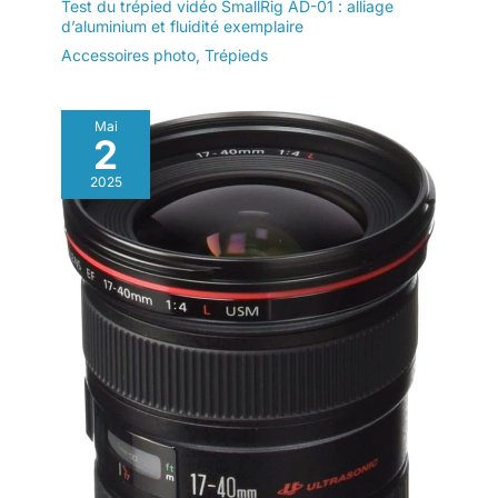
Test du trépied vidéo SmallRig AD-01 : alliage
d’aluminium et fluidité exemplaire
Accessoires photo
,
Trépieds
Mai
2
2025