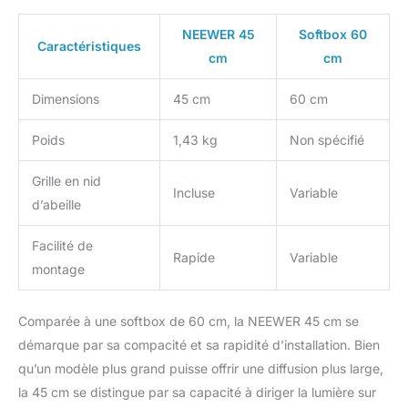
Vision 4 CB200B RGB
CB60 MS60B MS60C
NEEWER 45
Softbox 60
Caractéristiques
MS150B et autres
cm
cm
lumières
stroboscopiques de
Dimensions
45 cm
60 cm
studio Bowens et
lumières vidéo à DEL
Poids
1,43 kg
Non spécifié
continues Sac portable
avec cordon de serrage :
Grille en nid
avec seulement 980 g,
Incluse
Variable
cette boîte à lumière
d’abeille
pliable peut être pliée
avec un diamètre de 19
Facilité de
Rapide
Variable
cm, facile à ranger et à
montage
transporter dans le sac à
cordon inclus. Parfait
pour les portraits, la
Comparée à une softbox de 60 cm, la NEEWER 45 cm se
photographie de
démarque par sa compacité et sa rapidité d’installation. Bien
produits, les séances de
qu’un modèle plus grand puisse offrir une diffusion plus large,
beauté et de mode, les
la 45 cm se distingue par sa capacité à diriger la lumière sur
mariages, les photos