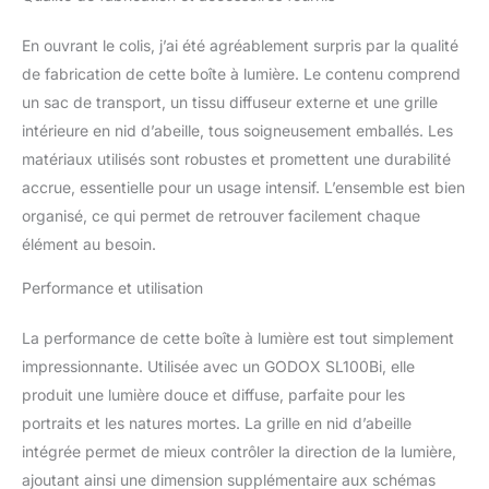
quelques secondes, puis
appuyez et maintenez
En ouvrant le colis, j’ai été agréablement surpris par la qualité
les boutons de libération
rapide pour plier. 8
de fabrication de cette boîte à lumière. Le contenu comprend
baleines très résistantes
un sac de transport, un tissu diffuseur externe et une grille
apportent une durabilité
intérieure en nid d’abeille, tous soigneusement emballés. Les
incomparable et une
matériaux utilisés sont robustes et promettent une durabilité
forme impeccable qui
accrue, essentielle pour un usage intensif. L’ensemble est bien
peut résister à des
dizaines de milliers de
organisé, ce qui permet de retrouver facilement chaque
pressions sans
élément au besoin.
déformation, et sont
attachées à l'extérieur de
Performance et utilisation
la boîte à lumière,
assurant un revêtement
La performance de cette boîte à lumière est tout simplement
intérieur plus lisse et une
impressionnante. Utilisée avec un GODOX SL100Bi, elle
réflexion de la lumière
beaucoup plus uniforme
produit une lumière douce et diffuse, parfaite pour les
pour adoucir les reflets
portraits et les natures mortes. La grille en nid d’abeille
agressifs et éliminer
intégrée permet de mieux contrôler la direction de la lumière,
【Grille en nid d'abeille et
ajoutant ainsi une dimension supplémentaire aux schémas
diffuseurs】 Les