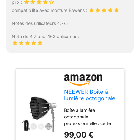
prix :
compatibilité avec monture Bowens :
Notes des utilisateurs 4.7/5
Note de 4.7 pour 162 utilisateurs
NEEWER Boîte à
lumière octogonale
Bowens de 45 cm,
Boîte à lumière
Pliage Rapide,
octogonale
Installation Rapide
professionnelle : cette
avec
boîte à lumière
diffuseurs/Grille en
99,00 €
octogonale dispose
nid d'abeille/Sac