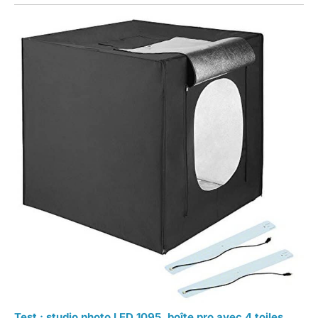
Test : studio photo LED 1095, boîte pro avec 4 toiles