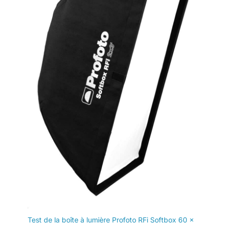
Ouvrir, puis cliquer sur « Poser
cette boîte à lumière
une question » et envoyer votre
question. Nous répondrons
pliable peut être pliée
dans la journée.
avec un diamètre de 19
cm, facile à ranger et à
transporter dans le sac à
cordon inclus. Parfait
pour les portraits, la
photographie de
produits, les séances de
beauté et de mode, les
mariages, les photos
d'entreprise et d'autres
styles de photographie
Test de la boîte à lumière Profoto RFi Softbox 60 x