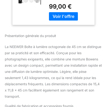
boîte à lumière
diffuseurs/Grille en
99,00 €
octogonale dispose
nid d'abeille/Sac
d'une ouverture de 45 x
pour Q4 RGB CB60
30 cm, avec un
MS60B MS60C
revêtement interne lisse
MS150B Compatible
et uniforme argenté sur
avec Godox
le tissu en nylon épais
Aputure
Présentation générale du produit
qui élargit, diffuse et
adoucit la lumière tout en
La NEEWER Boîte à lumière octogonale de 45 cm se distingue
conservant le rendu des
couleurs d'origine.
par sa praticité et son efficacité. Conçue pour les
Comprend deux
photographes exigeants, elle combine une monture Bowens
couches de diffuseurs de
avec un design compact, permettant une installation rapide et
lumière et une grille en
une diffusion de lumière optimisée. Légère, elle pèse
nid d'abeille pour une
seulement 1,43 kilogrammes, ce qui la rend idéale pour les
sortie optimale 【Pliage
rapide et nervures
déplacements fréquents. Les dimensions compactes de 15,4
extérieures】Tirez les
x 11,8 x 45 cm facilitent également son rangement et son
nervures vers le haut
transport.
pour déplier et verrouiller
cette boîte à lumière en
Qualité de fabrication et accessoires fournis