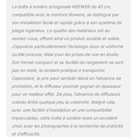
les boutons de libération
La boîte à lumière octogonale NEEWER de 45 cm,
rapide pour plier. 8
baleines très résistantes
compatible avec la monture Bowens, se distingue par
apportent une durabilité
son installation facile et rapide grâce à son système de
incomparable et une
pliage ingénieux. La qualité des matériaux est au
forme impeccable qui
rendez-vous, offrant ainsi un produit durable et solide.
peut résister à des
dizaines de milliers de
J’apprécie particulièrement l’éclairage doux et uniforme
pressions sans
qu’elle procure, idéal pour les prises de vue en studio.
déformation, et sont
Son format compact et sa facilité de rangement ne sont
attachées à l'extérieur de
pas en reste, la rendant pratique à transporter.
la boîte à lumière,
assurant un revêtement
Cependant, le prix peut sembler élevé en l’absence de
intérieur plus lisse et une
promotion, et le diffuseur pourrait gagner en épaisseur
réflexion de la lumière
pour un meilleur effet. De plus, l’absence de diffuseurs
beaucoup plus uniforme
colorés limite quelque peu la créativité. Malgré cela,
pour adoucir les reflets
agressifs et éliminer
avec une facilité d’installation et une compatibilité
【Grille en nid d'abeille et
impeccables, cette boîte à lumière reste un excellent
diffuseurs】 Les
choix pour les photographes à la recherche de praticité
diffuseurs internes et
et d’efficacité.
externes peuvent être