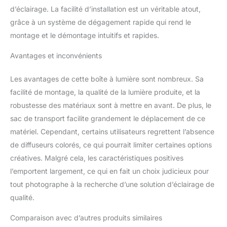
d’éclairage. La facilité d’installation est un véritable atout,
diffuseurs internes et
externes peuvent être
grâce à un système de dégagement rapide qui rend le
combinés pour une
montage et le démontage intuitifs et rapides.
lumière encore plus
douce et plus diffuse, et
Avantages et inconvénients
peuvent être fixés via
des attaches tactiles
Les avantages de cette boîte à lumière sont nombreux. Sa
pour un assemblage
facilité de montage, la qualité de la lumière produite, et la
facile. La grille en nid
d'abeille dirige la lumière
robustesse des matériaux sont à mettre en avant. De plus, le
à 45° et réduit les
sac de transport facilite grandement le déplacement de ce
déversements, offrant un
matériel. Cependant, certains utilisateurs regrettent l’absence
effet d'éclairage distinctif
de diffuseurs colorés, ce qui pourrait limiter certaines options
doux mais percutant qui
créatives. Malgré cela, les caractéristiques positives
définit la structure du
visage du modèle
l’emportent largement, ce qui en fait un choix judicieux pour
Support Bowens
tout photographe à la recherche d’une solution d’éclairage de
standard : parfaitement
qualité.
compatible avec Godox
sl60w Aputure Amaran
Comparaison avec d’autres produits similaires
60D 60x S Neewer Q4