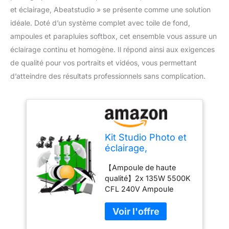
et éclairage, Abeatstudio » se présente comme une solution
idéale. Doté d’un système complet avec toile de fond,
ampoules et parapluies softbox, cet ensemble vous assure un
éclairage continu et homogène. Il répond ainsi aux exigences
de qualité pour vos portraits et vidéos, vous permettant
d’atteindre des résultats professionnels sans complication.
Kit Studio Photo et
éclairage,
Abeststudio 2m x
【Ampoule de haute
3m Système de
qualité】2x 135W 5500K
Support de Toile de
CFL 240V Ampoule
Fond, 2X 135W
fluorescente à économie
Ampoule Parapluie
d'énergie (Equivalent à 2
Softbox éclairage
ampoules à
Continu pour