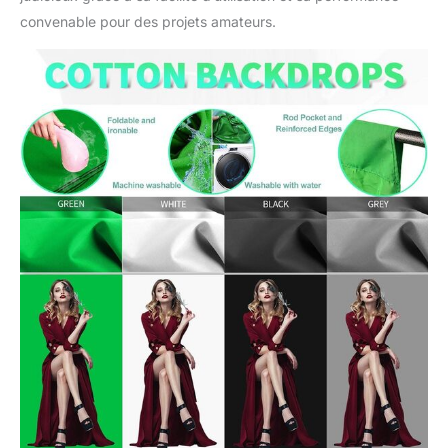
n'importe quelle source
convenable pour des projets amateurs.
ou photo PS. Plus de
surfaces, plus
d'utilisations. Nouveau
design pour 5 réflecteurs
en une seule pièce. Le
cadre en acier flexible
vous permet de le plier
facilement dans le sac à
fermeture éclair.