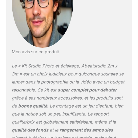
photos claires et vives.
Convient à tout support
d'éclairage avec douille
E27. Fournit un
environnement lumineux
pour prendre des photos
de produits. 【Parapluie
Réflecteur】2x
Mon avis sur ce produit
33"/84cm Parapluie
blanc translucide :
Le « Kit Studio Photo et éclairage, Abeatstudio 2m x
Permet de contrôler le
3m » est un choix judicieux pour quiconque souhaite se
ton de la peau et le
lancer dans la photographie ou la vidéo avec un budget
contraste. 2x 33"/84cm
raisonnable. Ce kit est
super complet pour débuter
Black&Silver Umbrella :
idéal pour éliminer la
grâce à ses nombreux accessoires, et les produits sont
chaleur d'un objet ou
de
bonne qualité
. Le montage est un jeu d’enfant, bien
d'un sujet, la face interne
que la notice soit un peu insuffisante. Le rapport
argentée peut minimiser
qualité/prix est globalement satisfaisant, même si la
la perte de lumière et
maximiser la diffusion de
qualité des fonds
et le
rangement des ampoules
la lumière. La face interne
laissent à désirer. La livraison est rapide, mais il faut