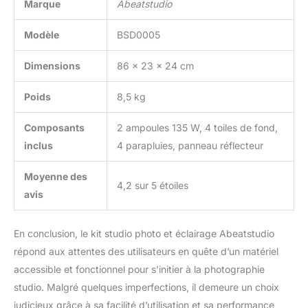
Marque
Abeatstudio
d'aluminium avec une
finition noire
professionnelle. 2x
Modèle
BSD0005
Supports de lumière
(79"/200cm de hauteur),
Dimensions
86 x 23 x 24 cm
Fabriqué selon les
normes industrielles. Il
Poids
8,5 kg
supporte toutes les
grandes marques
Composants
2 ampoules 135 W, 4 toiles de fond,
d'équipement photo
inclus
4 parapluies, panneau réflecteur
comme le réflecteur, la
boîte à lumière, les
Moyenne des
différentes lumières, le
4,2 sur 5 étoiles
parapluie, l'arrière-plan,
avis
etc. 【5 en 1 Réflecteur 】
Réflecteur circulaire pop-
En conclusion, le kit studio photo et éclairage Abeatstudio
up de 60 cm avec 5
surfaces différentes (or,
répond aux attentes des utilisateurs en quête d’un matériel
argent, blanc,
accessible et fonctionnel pour s’initier à la photographie
translucide, noir) pour
studio. Malgré quelques imperfections, il demeure un choix
faire rebondir, bloquer,
judicieux grâce à sa facilité d’utilisation et sa performance
diffuser la lumière de