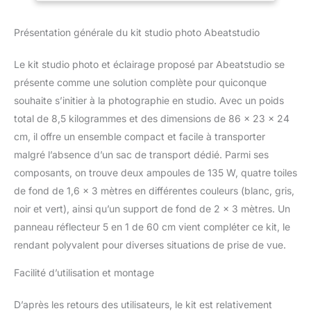
incandescence de
Portrait et
675W),certifiée CE ROHS
Photographie Vidéo
Présentation générale du kit studio photo Abeatstudio
SGS, sûre et économe en
1
énergie, lumière douce.
Température de couleur
Le kit studio photo et éclairage proposé par Abeatstudio se
précise de 5500K,
présente comme une solution complète pour quiconque
affichage de la couleur
souhaite s’initier à la photographie en studio. Avec un poids
blanche, pour obtenir
total de 8,5 kilogrammes et des dimensions de 86 x 23 x 24
une belle peau, et rendre
instantanément les
cm, il offre un ensemble compact et facile à transporter
photos claires et vives.
malgré l’absence d’un sac de transport dédié. Parmi ses
Convient à tout support
composants, on trouve deux ampoules de 135 W, quatre toiles
d'éclairage avec douille
de fond de 1,6 x 3 mètres en différentes couleurs (blanc, gris,
E27. Fournit un
environnement lumineux
noir et vert), ainsi qu’un support de fond de 2 x 3 mètres. Un
pour prendre des photos
panneau réflecteur 5 en 1 de 60 cm vient compléter ce kit, le
de produits. 【Parapluie
rendant polyvalent pour diverses situations de prise de vue.
Réflecteur】2x
33"/84cm Parapluie
Facilité d’utilisation et montage
blanc translucide :
Permet de contrôler le
D’après les retours des utilisateurs, le kit est relativement
ton de la peau et le