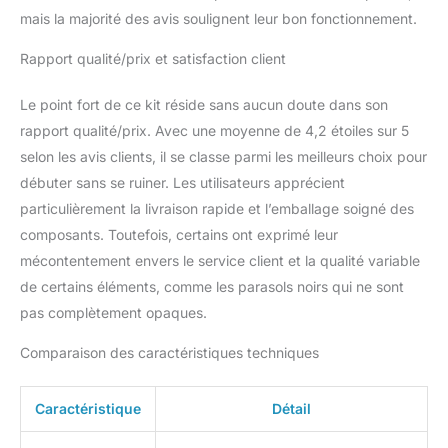
machine et repassables à
mais la majorité des avis soulignent leur bon fonctionnement.
basse température, plus
faciles à manipuler et à
Rapport qualité/prix et satisfaction client
entretenir, avec un bord
incroyablement solide et
Le point fort de ce kit réside sans aucun doute dans son
entièrement ourlé, ce qui
rapport qualité/prix. Avec une moyenne de 4,2 étoiles sur 5
renforce la solidité de la
selon les avis clients, il se classe parmi les meilleurs choix pour
toile de fond et prévient
les risques de déchirure.
débuter sans se ruiner. Les utilisateurs apprécient
Avec trois pinces solides
particulièrement la livraison rapide et l’emballage soigné des
de 3 pièces. Ces pinces
composants. Toutefois, certains ont exprimé leur
à ressort sont parfaites
mécontentement envers le service client et la qualité variable
pour accrocher vos
fonds à votre système
de certains éléments, comme les parasols noirs qui ne sont
de support. 【Trépied
pas complètement opaques.
Réglable】Support de
fond 2x3m/6.6x10ft,
Comparaison des caractéristiques techniques
réglable en hauteur ( Min
2.3 ft - Max 6.6 ft ) et en
Caractéristique
Détail
largeur ( Min 5ft - Max
10ft ). Fabriqué en alliage