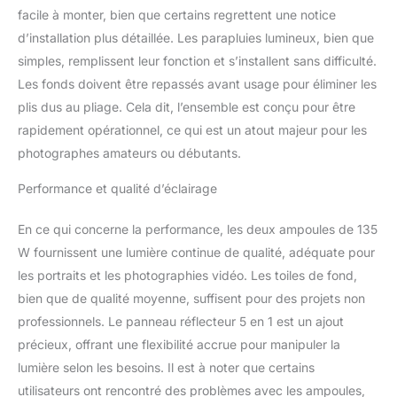
facile à monter, bien que certains regrettent une notice
contraste. 2x 33"/84cm
Black&Silver Umbrella :
d’installation plus détaillée. Les parapluies lumineux, bien que
idéal pour éliminer la
simples, remplissent leur fonction et s’installent sans difficulté.
chaleur d'un objet ou
Les fonds doivent être repassés avant usage pour éliminer les
d'un sujet, la face interne
plis dus au pliage. Cela dit, l’ensemble est conçu pour être
argentée peut minimiser
la perte de lumière et
rapidement opérationnel, ce qui est un atout majeur pour les
maximiser la diffusion de
photographes amateurs ou débutants.
la lumière. La face interne
argentée peut minimiser
Performance et qualité d’éclairage
la perte de lumière et
maximiser la diffusion de
En ce qui concerne la performance, les deux ampoules de 135
la lumière. Elle adoucit le
W fournissent une lumière continue de qualité, adéquate pour
flux de lumière et
les portraits et les photographies vidéo. Les toiles de fond,
supprime les ombres
pour une prise de vue
bien que de qualité moyenne, suffisent pour des projets non
parfaite. 【Toile de fond
professionnels. Le panneau réflecteur 5 en 1 est un ajout
en Coton】4 x 1.6x3m
précieux, offrant une flexibilité accrue pour manipuler la
Muslin Cotton
lumière selon les besoins. Il est à noter que certains
Backdrops (noir, blanc,
vert et vert), lavables en
utilisateurs ont rencontré des problèmes avec les ampoules,