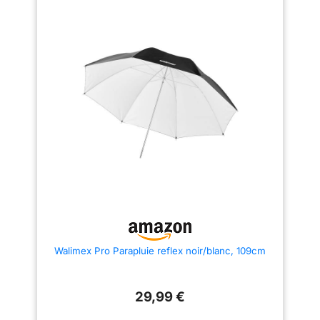
TAILLE PORTABLE
parasite, ouverture rapide, idéal
COMPACTE: Une fois
pour les déplacements.
TRAITEMENT ROBUSTE: Mât de
pliés, le parapluie et le
parapluie d'un diamètre de 0,8
diffuseur sont peu
cm, qualité professionnelle,
ajustement précis, durable et
encombrants et légers,
fiable, parfait pour les
idéaux pour les
photographes professionnels.
photographes mobiles à
CARACTÉRISTIQUES DE LA
LUMIÈRE DOUCE: Le diffuseur
la recherche d'une
de parapluie Reflex transforme
flexibilité ultime.
le parapluie reflex en une boîte
à lumière parapluie, très douce
et uniforme, parfaite pour la
photographie de portraits, de
produits et de natures mortes.
TAILLE PORTABLE COMPACTE:
Une fois pliés, le parapluie et le
diffuseur sont peu encombrants
et légers, idéaux pour les
photographes mobiles à la
recherche d'une flexibilité
ultime.
Walimex Pro Parapluie reflex noir/blanc, 109cm
29,99 €