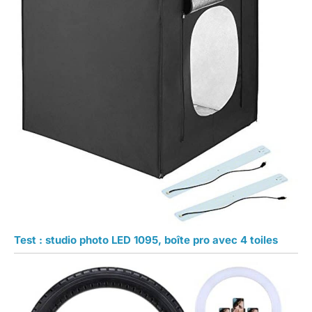
Test : studio photo LED 1095, boîte pro avec 4 toiles