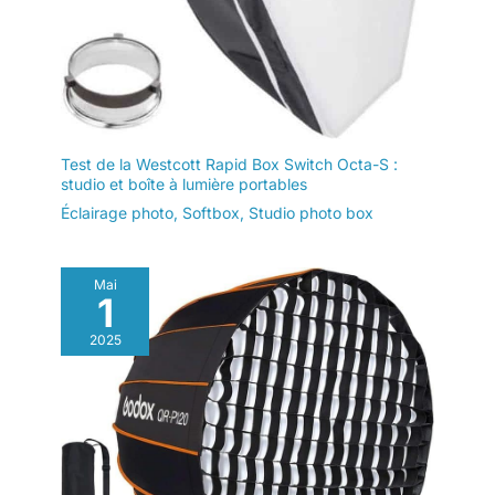
Test de la Westcott Rapid Box Switch Octa-S :
studio et boîte à lumière portables
Éclairage photo
,
Softbox
,
Studio photo box
Mai
1
2025