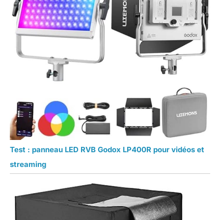
Test : panneau LED RVB Godox LP400R pour vidéos et
streaming