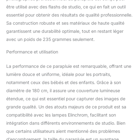
TRAITEMENT ROBUSTE:
être utilisé avec des flashs de studio, ce qui en fait un outil
Mât de parapluie d'un
diamètre de 0,8 cm,
essentiel pour obtenir des résultats de qualité professionnelle.
qualité professionnelle,
Sa construction robuste et ses matériaux de haute qualité
ajustement précis,
garantissent une durabilité optimale, tout en restant léger
durable et fiable, parfait
avec un poids de 235 grammes seulement.
pour les photographes
professionnels.
Performance et utilisation
CARACTÉRISTIQUES DE
LA LUMIÈRE DOUCE: Le
diffuseur de parapluie
La performance de ce parapluie est remarquable, offrant une
Reflex transforme le
lumière douce et uniforme, idéale pour les portraits,
parapluie reflex en une
notamment ceux des bébés et des enfants. Grâce à son
boîte à lumière parapluie,
diamètre de 180 cm, il assure une couverture lumineuse
très douce et uniforme,
étendue, ce qui est essentiel pour capturer des images de
parfaite pour la
photographie de
grande qualité. Un des atouts majeurs de ce produit est sa
portraits, de produits et
compatibilité avec les lampes Elinchrom, facilitant son
de natures mortes.
intégration dans différents environnements de studio. Bien
TAILLE PORTABLE
que certains utilisateurs aient mentionné des problèmes
COMPACTE: Une fois
pliés, le parapluie et le
d’encombrement, la taille du parapluie est un avantage