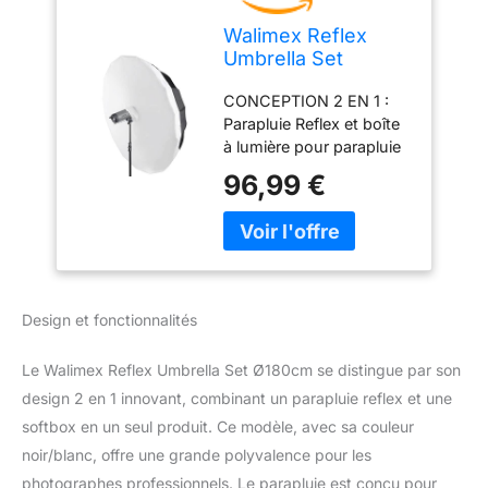
Walimex Reflex
Umbrella Set
Ø180cm - Design 2
CONCEPTION 2 EN 1 :
en 1 pour des
Parapluie Reflex et boîte
résultats
à lumière pour parapluie
professionnels :
en un, peu encombrant
Parapluie Reflex et
96,99 €
et flexible, idéal pour la
parapluie softbox
photographie de
en un, compact et
portraits et de produits, y
polyvalent pour les
compris étui de
déplacements
transport. COULEURS
BRILLANTES ET FORTS
Design et fonctionnalités
CONTRASTES : 180 cm
de diamètre, revêtement
Le Walimex Reflex Umbrella Set Ø180cm se distingue par son
intérieur argenté et
extérieur noir, minimise la
design 2 en 1 innovant, combinant un parapluie reflex et une
lumière parasite,
softbox en un seul produit. Ce modèle, avec sa couleur
ouverture rapide, idéal
noir/blanc, offre une grande polyvalence pour les
pour les déplacements.
photographes professionnels. Le parapluie est conçu pour