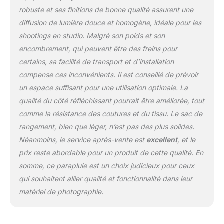
portraits, de produits et
robuste et ses finitions de bonne qualité assurent une
de natures mortes.
diffusion de lumière douce et homogène, idéale pour les
TAILLE PORTABLE
shootings en studio. Malgré son poids et son
COMPACTE: Une fois
pliés, le parapluie et le
encombrement, qui peuvent être des freins pour
diffuseur sont peu
certains, sa facilité de transport et d’installation
encombrants et légers,
compense ces inconvénients. Il est conseillé de prévoir
idéaux pour les
un espace suffisant pour une utilisation optimale. La
photographes mobiles à
la recherche d'une
qualité du côté réfléchissant pourrait être améliorée, tout
flexibilité ultime.
comme la résistance des coutures et du tissu. Le sac de
rangement, bien que léger, n’est pas des plus solides.
Néanmoins, le service après-vente est
excellent
, et le
prix reste abordable pour un produit de cette qualité. En
somme, ce parapluie est un choix judicieux pour ceux
qui souhaitent allier qualité et fonctionnalité dans leur
matériel de photographie.