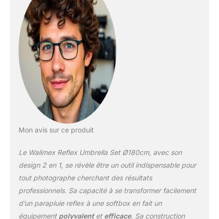
extérieur noir, minimise la
lumière parasite,
ouverture rapide, idéal
pour les déplacements.
TRAITEMENT ROBUSTE:
Mât de parapluie d'un
diamètre de 0,8 cm,
qualité professionnelle,
ajustement précis,
durable et fiable, parfait
pour les photographes
professionnels.
Mon avis sur ce produit
CARACTÉRISTIQUES DE
LA LUMIÈRE DOUCE: Le
Le Walimex Reflex Umbrella Set Ø180cm, avec son
diffuseur de parapluie
Reflex transforme le
design 2 en 1, se révèle être un outil indispensable pour
parapluie reflex en une
tout photographe cherchant des résultats
boîte à lumière parapluie,
professionnels. Sa capacité à se transformer facilement
très douce et uniforme,
d’un parapluie reflex à une softbox en fait un
parfaite pour la
photographie de
équipement
polyvalent
et
efficace
. Sa construction