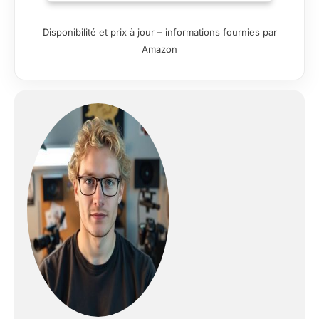
d'une main et
s'adapte
Disponibilité et prix à jour – informations fournies par
parfaitement à la
Amazon
main. 【Pratique et
flexible】 Les pieds à
5 sections avec
verrouillage rapide
des pieds vous
permettent de régler
la hauteur de travail
de 18,8" à 70" en
quelques secondes ;
L'axe central peut
être rapidement
démonté, vous
offrant plus d'options
de hauteur. 【Forte
stabilité】 Tube de
trépied en alliage
d'aluminium de
qualité, pèse 3,94 lb