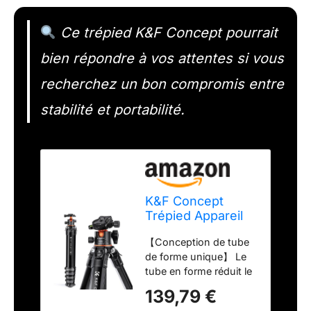
Ce trépied K&F Concept pourrait
bien répondre à vos attentes si vous
recherchez un bon compromis entre
stabilité et portabilité.
K&F Concept
Trépied Appareil
Photo, Trépied
【Conception de tube
Spéciaux pour
de forme unique】 Le
Voyage, Série
tube en forme réduit le
Mutée M1 + BH-
volume plié du trépied,
35L
139,79 €
il mesure 19,6 "de