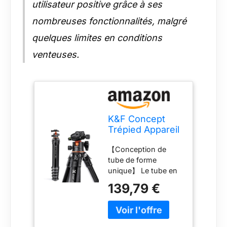
utilisateur positive grâce à ses
nombreuses fonctionnalités, malgré
quelques limites en conditions
venteuses.
K&F Concept
Trépied Appareil
Photo, Trépied
【Conception de
Spéciaux pour
tube de forme
Voyage, Série
unique】 Le tube en
Mutée M1 + BH-
forme réduit le
35L
139,79 €
volume plié du
trépied, il mesure 19,6
"de hauteur une fois
plié, facile à tenir