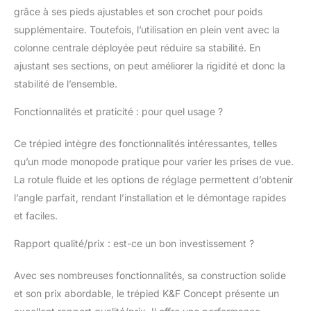
grâce à ses pieds ajustables et son crochet pour poids
une capacité de charge
sûre de 15 kg pour
supplémentaire. Toutefois, l’utilisation en plein vent avec la
votre prise de vue.
colonne centrale déployée peut réduire sa stabilité. En
【Haute compatibilité】
ajustant ses sections, on peut améliorer la rigidité et donc la
La vis 1/4" à
stabilité de l’ensemble.
dégagement rapide
convient à la plupart
Fonctionnalités et praticité : pour quel usage ?
des appareils photo,
appareils photo reflex
Ce trépied intègre des fonctionnalités intéressantes, telles
numériques,
projecteurs et
qu’un mode monopode pratique pour varier les prises de vue.
télescopes, etc. Votre
La rotule fluide et les options de réglage permettent d’obtenir
téléphone peut
l’angle parfait, rendant l’installation et le démontage rapides
également être
et faciles.
connecté via un
support de téléphone
Rapport qualité/prix : est-ce un bon investissement ?
supplémentaire. 【Prise
de vue à l'angle le plus
Avec ses nombreuses fonctionnalités, sa construction solide
bas】 Il peut vous aider
à réaliser la prise de
et son prix abordable, le trépied K&F Concept présente un
vue à l'angle le plus