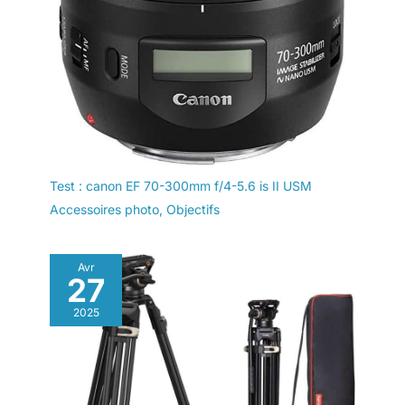
Test : canon EF 70-300mm f/4-5.6 is II USM
Accessoires photo
,
Objectifs
Avr
27
2025