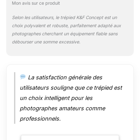
(avec rotule); la rotule
Mon avis sur ce produit
en métal de 35 mm
offrant une capacité
Selon les utilisateurs, le trépied K&F Concept est un
de charge sûre de 15
choix polyvalent et robuste, parfaitement adapté aux
kg pour votre prise
photographes cherchant un équipement fiable sans
de vue. 【Haute
compatibilité】 La vis
débourser une somme excessive.
1/4" à dégagement
rapide convient à la
plupart des appareils
photo, appareils
photo reflex
La satisfaction générale des
numériques,
utilisateurs souligne que ce trépied est
projecteurs et
télescopes, etc. Votre
un choix intelligent pour les
téléphone peut
également être
photographes amateurs comme
connecté via un
professionnels.
support de téléphone
supplémentaire.
【Prise de vue à