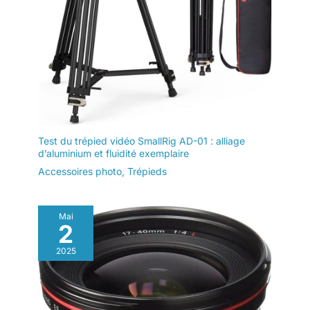
Test du trépied vidéo SmallRig AD-01 : alliage
d’aluminium et fluidité exemplaire
Accessoires photo
,
Trépieds
Mai
2
2025