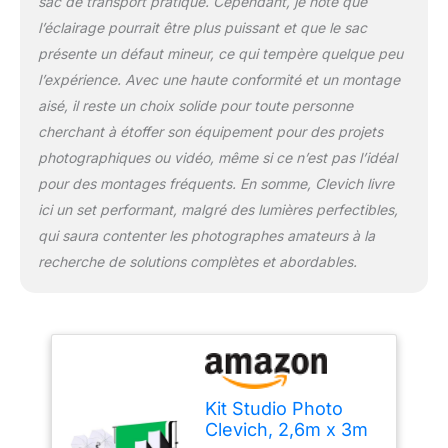
sac de transport pratique. Cependant, je note que
permettant une vue plus
l’éclairage pourrait être plus puissant et que le sac
claire des objets éclairés.
présente un défaut mineur, ce qui tempère quelque peu
【2 x Softboxes】:
l’expérience. Avec une haute conformité et un montage
ensemble d'éclairage
softbox LED 2 pièces de
aisé, il reste un choix solide pour toute personne
84 cm avec ampoules
cherchant à étoffer son équipement pour des projets
LED améliorées et
photographiques ou vidéo, même si ce n’est pas l’idéal
ampoules à économie
pour des montages fréquents. En somme, Clevich livre
d'énergie. Le kit
d'éclairage softbox pour
ici un set performant, malgré des lumières perfectibles,
photographie produit
qui saura contenter les photographes amateurs à la
une lumière uniforme et
recherche de solutions complètes et abordables.
diffuse en dirigeant la
lumière à travers une
surface interne en tissu
aluminisé et en agissant
comme un réflecteur
efficace. Pour des
besoins
Kit Studio Photo
supplémentaires, le
Clevich, 2,6m x 3m
réflecteur et le support