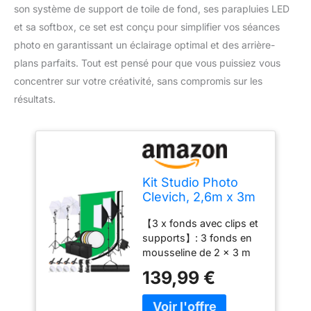
son système de support de toile de fond, ses parapluies LED
et sa softbox, ce set est conçu pour simplifier vos séances
photo en garantissant un éclairage optimal et des arrière-
plans parfaits. Tout est pensé pour que vous puissiez vous
concentrer sur votre créativité, sans compromis sur les
résultats.
Kit Studio Photo
Clevich, 2,6m x 3m
Système de
【3 x fonds avec clips et
Support de Toile de
supports】: 3 fonds en
Fond avec LED
mousseline de 2 x 3 m
Parapluie Softbox 5
(vert, blanc et noir),
en 1 Réflecteur, Set
139,99 €
absorbent la lumière et
pour Studio Photo
évitent les reflets, épais
Professionnel pour
et stables. Equipé de 4