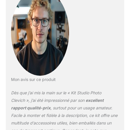
sable offrent plus de
stabilité. Remarque :
l'arrière-plan peut
présenter des plis en
raison de l'expédition. Si
nécessaire, suspendez le
fond pendant 1 à 2 jours,
puis repassez-le avec un
fer à vapeur à feu doux.
【2 x support d'ampoule
avec abat-jour】: le
couvercle d'abat-jour
blanc translucide peut
Mon avis sur ce produit
adoucir, étendre et
diffuser la puissance
Dès que j’ai mis la main sur le « Kit Studio Photo
lumineuse de n'importe
quelle source de flash en
Clevich », j’ai été impressionné par son
excellent
tungstène ou de studio.
rapport qualité-prix
, surtout pour un usage amateur.
2 lampes de studio
Facile à monter et fidèle à la description, ce kit offre une
lumière du jour : les LED
multitude d’accessoires utiles, bien emballés dans un
ressemblent à la lumière
naturelle du jour,