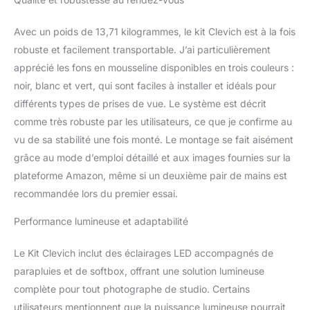
quelle source de flash en
tungstène ou de studio.
Avec un poids de 13,71 kilogrammes, le kit Clevich est à la fois
2 lampes de studio
robuste et facilement transportable. J’ai particulièrement
lumière du jour : les LED
apprécié les fons en mousseline disponibles en trois couleurs :
ressemblent à la lumière
naturelle du jour,
noir, blanc et vert, qui sont faciles à installer et idéals pour
permettant une vue plus
différents types de prises de vue. Le système est décrit
claire des objets éclairés.
comme très robuste par les utilisateurs, ce que je confirme au
【2 x Softboxes】:
vu de sa stabilité une fois monté. Le montage se fait aisément
ensemble d'éclairage
softbox LED 2 pièces de
grâce au mode d’emploi détaillé et aux images fournies sur la
84 cm avec ampoules
plateforme Amazon, même si un deuxième pair de mains est
LED améliorées et
recommandée lors du premier essai.
ampoules à économie
d'énergie. Le kit
Performance lumineuse et adaptabilité
d'éclairage softbox pour
photographie produit
Le Kit Clevich inclut des éclairages LED accompagnés de
une lumière uniforme et
parapluies et de softbox, offrant une solution lumineuse
diffuse en dirigeant la
lumière à travers une
complète pour tout photographe de studio. Certains
surface interne en tissu
utilisateurs mentionnent que la puissance lumineuse pourrait