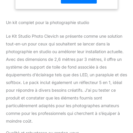
Portrait et
clips à ressort pour
Photographie Vidéo
mieux fixer le fond lors
de l'utilisation. Le
Un kit complet pour la photographie studio
support de fond
triangulaire et les sacs de
Le Kit Studio Photo Clevich se présente comme une solution
sable offrent plus de
stabilité. Remarque :
tout-en-un pour ceux qui souhaitent se lancer dans la
l'arrière-plan peut
photographie en studio ou améliorer leur installation actuelle.
présenter des plis en
Avec des dimensions de 2,6 mètres par 3 mètres, il offre un
raison de l'expédition. Si
système de support de toile de fond associée à des
nécessaire, suspendez le
équipements d’éclairage tels que des LED, un parapluie et des
fond pendant 1 à 2 jours,
puis repassez-le avec un
softbox. Le pack inclut également un réflecteur 5 en 1, idéal
fer à vapeur à feu doux.
pour répondre à divers besoins créatifs. J’ai pu tester ce
【2 x support d'ampoule
produit et constater que les éléments fournis sont
avec abat-jour】: le
particulièrement adaptés pour les photographes amateurs
couvercle d'abat-jour
blanc translucide peut
comme pour les professionnels qui cherchent à s’équiper à
adoucir, étendre et
moindre coût.
diffuser la puissance
lumineuse de n'importe
Qualité et robustesse au rendez-vous