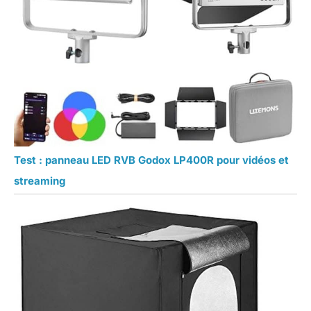
Test : panneau LED RVB Godox LP400R pour vidéos et
streaming