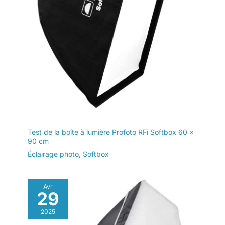
barre transversale se plie
facilement et il n'est pas
recommandé de
suspendre des objets
trop lourds. Veuillez
alourdir le support avec
des sacs de sable afin
qu'il reste stable même
par temps venteux.
Test de la boîte à lumière Profoto RFi Softbox 60 x
90 cm
Éclairage photo
,
Softbox
Avr
29
2025