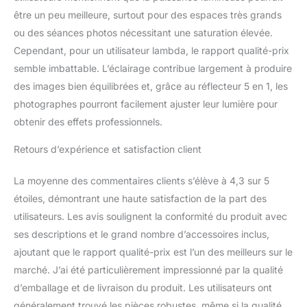
aluminisé et en agissant
être un peu meilleure, surtout pour des espaces très grands
comme un réflecteur
ou des séances photos nécessitant une saturation élevée.
efficace. Pour des
besoins
Cependant, pour un utilisateur lambda, le rapport qualité-prix
supplémentaires, le
semble imbattable. L’éclairage contribue largement à produire
réflecteur et le support
des images bien équilibrées et, grâce au réflecteur 5 en 1, les
de lampe inclus dans
photographes pourront facilement ajuster leur lumière pour
l'ensemble sont
également disponibles.
obtenir des effets professionnels.
【Contenu du kit
photo】: 2,6 x 3 m de
Retours d’expérience et satisfaction client
support de fond x2 + 2 x
3 m de fond (vert, blanc,
La moyenne des commentaires clients s’élève à 4,3 sur 5
noir) x3 + softbox avec
étoiles, démontrant une haute satisfaction de la part des
support x2 + douille
utilisateurs. Les avis soulignent la conformité du produit avec
d'ampoule avec abat-
ses descriptions et le grand nombre d’accessoires inclus,
jour x2 + réflecteur 60
cm x5 + douille
ajoutant que le rapport qualité-prix est l’un des meilleurs sur le
d'ampoule x2 + ampoule
marché. J’ai été particulièrement impressionné par la qualité
LED x4 + Clip de fond
d’emballage et de livraison du produit. Les utilisateurs ont
x4+ Sac de sable x2 +
généralement trouvé les pièces robustes, même si la qualité
Sac à main x2.