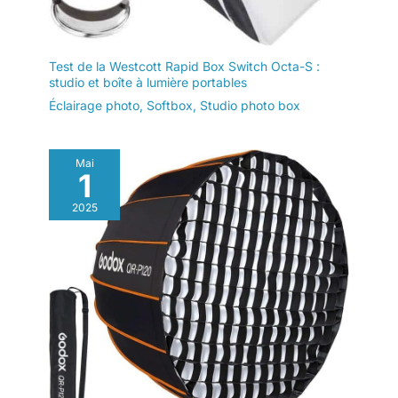
Test de la Westcott Rapid Box Switch Octa-S :
studio et boîte à lumière portables
Éclairage photo
,
Softbox
,
Studio photo box
Mai
1
2025