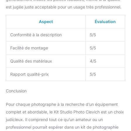
【Application
est jugée juste acceptable pour un usage très professionnel.
multifonctionnelle】:Cet
ensemble softbox
Aspect
Évaluation
professionnel convient à
la photographie
Conformité à la description
5/5
professionnelle en
studio, à la photographie
Facilité de montage
5/5
de nouveau-nés, aux
photos d'animaux de
Qualité des matériaux
4/5
compagnie, à
l'enregistrement vidéo, à
la famille, aux mariages
Rapport qualité-prix
5/5
et aux fêtes. Remarque :
En raison de la gravité, la
Conclusion
barre transversale se plie
facilement et il n'est pas
Pour chaque photographe à la recherche d’un équipement
recommandé de
suspendre des objets
complet et abordable, le Kit Studio Photo Clevich est un choix
trop lourds. Veuillez
judicieux. Il comprend tout ce qu’un amateur ou un
alourdir le support avec
professionnel pourrait espérer dans un kit de photographie
des sacs de sable afin