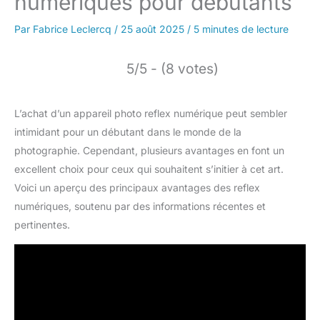
numériques pour débutants
Par
Fabrice Leclercq
/
25 août 2025
/
5 minutes de lecture
5/5 - (8 votes)
L’achat d’un appareil photo reflex numérique peut sembler
intimidant pour un débutant dans le monde de la
photographie. Cependant, plusieurs avantages en font un
excellent choix pour ceux qui souhaitent s’initier à cet art.
Voici un aperçu des principaux avantages des reflex
numériques, soutenu par des informations récentes et
pertinentes.