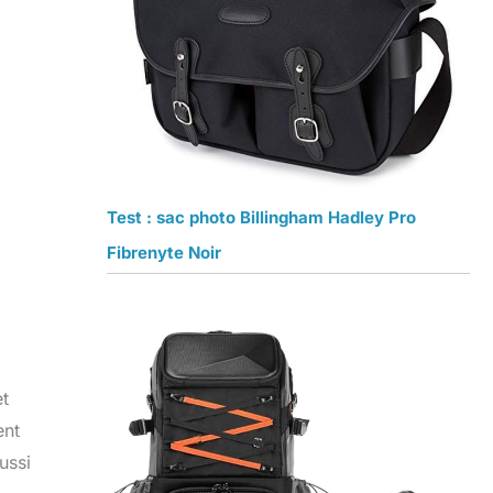
Test : sac photo Billingham Hadley Pro
Fibrenyte Noir
et
ent
ussi