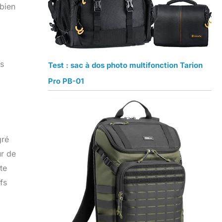
bien
es
Test : sac à dos photo multifonction Tarion
Pro PB-01
gré
ur de
te
fs