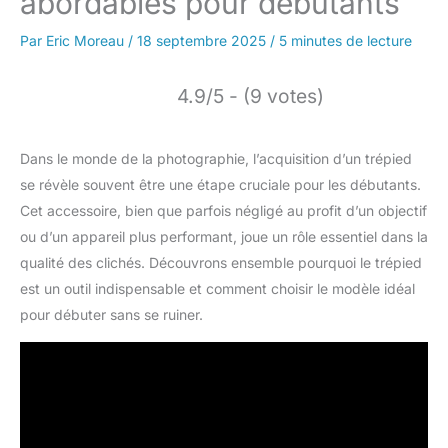
abordables pour débutants
Par
Eric Moreau
/
18 septembre 2025
/
5 minutes de lecture
4.9/5 - (9 votes)
Dans le monde de la photographie, l’acquisition d’un trépied
se révèle souvent être une étape cruciale pour les débutants.
Cet accessoire, bien que parfois négligé au profit d’un objectif
ou d’un appareil plus performant, joue un rôle essentiel dans la
qualité des clichés. Découvrons ensemble pourquoi le trépied
est un outil indispensable et comment choisir le modèle idéal
pour débuter sans se ruiner.