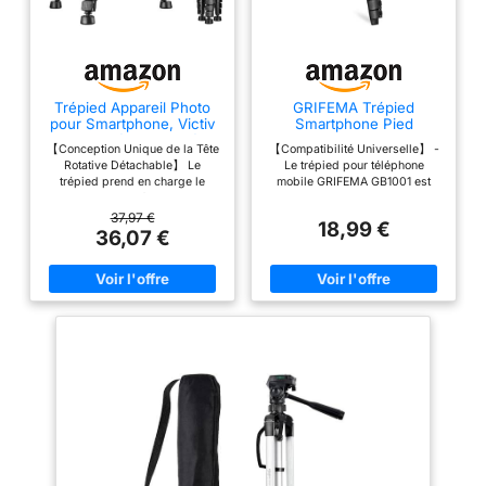
Trépied Appareil Photo
GRIFEMA Trépied
pour Smartphone, Victiv
Smartphone Pied
185cm Trépied Caméra
Appareil Photo, 140 cm
【Conception Unique de la Tête
【Compatibilité Universelle】 -
Aluminium Tripod
Rotative Détachable】 Le
Le trépied pour téléphone
trépied prend en charge le
mobile GRIFEMA GB1001 est
panoramique à 360 °, le
compatible avec des appareils
mouvement vertical à 180 °
allant jusqu'à 3,58" (91 mm) de
37,97 €
18,99 €
(dévissez la poignée dans le
largeur. Le filetage standard de
36,07 €
sens inverse des aiguilles
1/4” est compatible avec la
d'une montre) et la prise de vue
plupart des téléphones et
latérale à 90 °. La tête rotative à
caméras compacts, y compris
trois voies peut être démontée
iPhone, Samsung, Huawei,
et remplacée par une tête
caméras vidéo, appareils photo
sphérique, une tête fluide, une
numériques, appareils photo
poignée pistolet, etc.Laissez-
fixes, dispositifs GoPro et bien
vous expérimenter une variété
plus encore. Idéal pour prendre
d'effets et de scènes de prise
des photos, diffuser en direct,
de vue. 【Facile et Portable】
réaliser des portraits, des
Le trépied pèse 1,4 kg (3,1 lb),
selfies, etc. 【Trépied Ajustable
Conception améliorée à 3
pour Téléphones Mobiles】-
éponges pour plus de confort
Entièrement ajustable de 16"
lors du transport d'un trépied.
(43 cm) à 55" (140 cm). Le
Les pieds de colonne à 5
mécanisme de verrouillage à