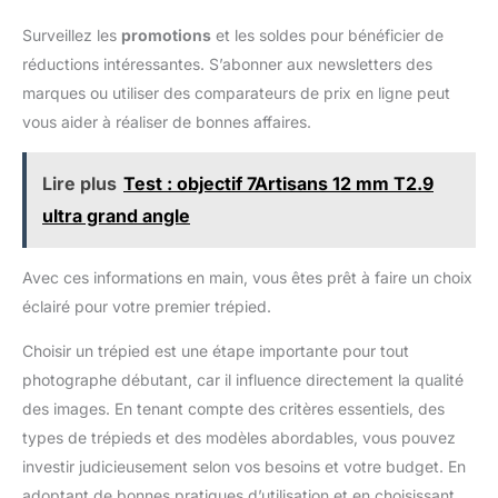
supplémentaire et un étui de
en extérieur. 【Contenu du
transport réutilisable.
produit】- 1 x trépied mobile, 1
Surveillez les
promotions
et les soldes pour bénéficier de
Contactez-nous pendant la
x support pour téléphone, 1 x
période de garantie pour
sac de transport, 1 x
réductions intéressantes. S’abonner aux newsletters des
remplacer les pieds en
télécommande Bluetooth.
marques ou utiliser des comparateurs de prix en ligne peut
caoutchouc antidérapants.
vous aider à réaliser de bonnes affaires.
Lire plus
Test : objectif 7Artisans 12 mm T2.9
ultra grand angle
Avec ces informations en main, vous êtes prêt à faire un choix
éclairé pour votre premier trépied.
Choisir un trépied est une étape importante pour tout
photographe débutant, car il influence directement la qualité
des images. En tenant compte des critères essentiels, des
types de trépieds et des modèles abordables, vous pouvez
investir judicieusement selon vos besoins et votre budget. En
adoptant de bonnes pratiques d’utilisation et en choisissant