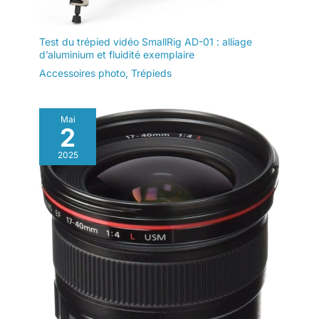
Test du trépied vidéo SmallRig AD-01 : alliage
d’aluminium et fluidité exemplaire
Accessoires photo
,
Trépieds
Mai
2
2025