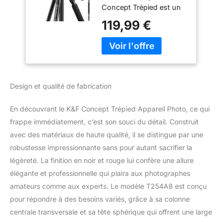
Concept Trépied est un
trépied professionnel,
119,99 €
stable, pliable,
détachable comme
monopode, facile de
transporter. Avec un sac
de transport inclus. Le
trépied reflex est
Design et qualité de fabrication
compatible avec les
appareils photo de tous
En découvrant le K&F Concept Trépied Appareil Photo, ce qui
marque standard.
【Colonne Transversale
frappe immédiatement, c’est son souci du détail. Construit
Horizontale】La colonne
avec des matériaux de haute qualité, il se distingue par une
centrale du trépied vidéo
robustesse impressionnante sans pour autant sacrifier la
peut pivoter à 360 °
légèreté. La finition en noir et rouge lui confère une allure
horizontalement,
élégante et professionnelle qui plaira aux photographes
permettant aux
photographes de
amateurs comme aux experts. Le modèle T254A8 est conçu
prendre des photos sous
pour répondre à des besoins variés, grâce à sa colonne
n'importe quel angle.
centrale transversale et sa tête sphérique qui offrent une large
【Hauteur Réglable】La