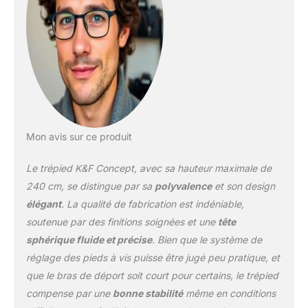
peut pivoter à 360 °
horizontalement,
permettant aux
photographes de
prendre des photos sous
n'importe quel angle.
【Hauteur Réglable】La
jambe de 4 sections est
été pouvoir ajuster la
Mon avis sur ce produit
hauteur de 69cm à
240cm; Hauteur maximal
Le trépied K&F Concept, avec sa hauteur maximale de
(avec colonne centrale
abaissée) qui est trépied
240 cm, se distingue par sa
polyvalence
et son design
stable est de 172cm. Les
élégant
. La qualité de fabrication est indéniable,
pieds peut être plié 180 °
soutenue par des finitions soignées et une
tête
à l'inverse pour mieux
sphérique fluide et précise
. Bien que le système de
ranger et économiser
l'espace. 【360 ° Tête de
réglage des pieds à vis puisse être jugé peu pratique, et
Trépied】Avec rotule ball
que le bras de déport soit court pour certains, le trépied
en métal avec vis mâle
compense par une
bonne stabilité
même en conditions
3/8” , amovible qui peut