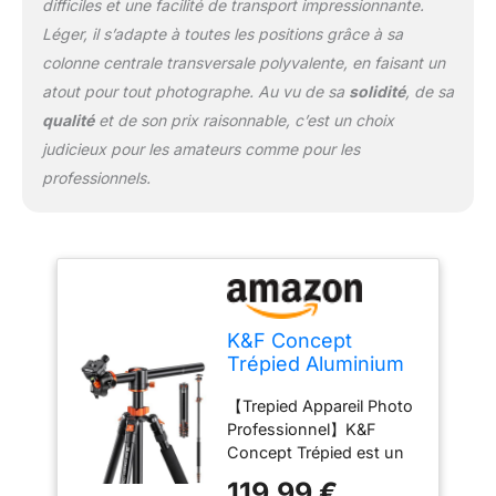
difficiles et une facilité de transport impressionnante.
être tourné à 360 °,
contribuant à obtenir
Léger, il s’adapte à toutes les positions grâce à sa
facilement des
colonne centrale transversale polyvalente, en faisant un
panoramas. Et une
atout pour tout photographe. Au vu de sa
solidité
, de sa
plateau rapide de
qualité
et de son prix raisonnable, c’est un choix
dégagement amovible
avec vis 1/4 " . Capacité
judicieux pour les amateurs comme pour les
chargé max: 10kg.
professionnels.
【Trépied Vidéo
Polyvalent】Avec un bras
déporté, le système
permet à la colonne
centrale de basculer à
l'horizontal afin
d'augmenter des
K&F Concept
possibilités de prise de
Trépied Aluminium
vue. La colonne central
240cm Convertible
de trépied peut s’inverser
【Trepied Appareil Photo
Monopode
pour réaliser une
Professionnel】K&F
Macrophotographie ou
Concept Trépied est un
obtenir un angle bas.
trépied professionnel,
119,99 €