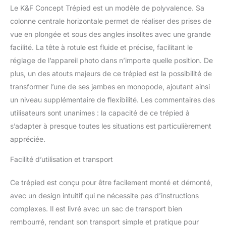
chargé max: 10kg.
Le K&F Concept Trépied est un modèle de polyvalence. Sa
【Trépied Vidéo
colonne centrale horizontale permet de réaliser des prises de
Polyvalent】Avec un bras
déporté, le système
vue en plongée et sous des angles insolites avec une grande
permet à la colonne
facilité. La tête à rotule est fluide et précise, facilitant le
centrale de basculer à
réglage de l’appareil photo dans n’importe quelle position. De
l'horizontal afin
plus, un des atouts majeurs de ce trépied est la possibilité de
d'augmenter des
possibilités de prise de
transformer l’une de ses jambes en monopode, ajoutant ainsi
vue. La colonne central
un niveau supplémentaire de flexibilité. Les commentaires des
de trépied peut s’inverser
utilisateurs sont unanimes : la capacité de ce trépied à
pour réaliser une
s’adapter à presque toutes les situations est particulièrement
Macrophotographie ou
obtenir un angle bas.
appréciée.
Facilité d’utilisation et transport
Ce trépied est conçu pour être facilement monté et démonté,
avec un design intuitif qui ne nécessite pas d’instructions
complexes. Il est livré avec un sac de transport bien
rembourré, rendant son transport simple et pratique pour