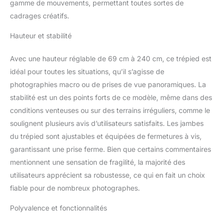
gamme de mouvements, permettant toutes sortes de
jambe de 4 sections est
été pouvoir ajuster la
cadrages créatifs.
hauteur de 69cm à
240cm; Hauteur maximal
Hauteur et stabilité
(avec colonne centrale
abaissée) qui est trépied
Avec une hauteur réglable de 69 cm à 240 cm, ce trépied est
stable est de 172cm. Les
idéal pour toutes les situations, qu’il s’agisse de
pieds peut être plié 180 °
photographies macro ou de prises de vue panoramiques. La
à l'inverse pour mieux
stabilité est un des points forts de ce modèle, même dans des
ranger et économiser
l'espace. 【360 ° Tête de
conditions venteuses ou sur des terrains irréguliers, comme le
Trépied】Avec rotule ball
soulignent plusieurs avis d’utilisateurs satisfaits. Les jambes
en métal avec vis mâle
du trépied sont ajustables et équipées de fermetures à vis,
3/8” , amovible qui peut
garantissant une prise ferme. Bien que certains commentaires
être tourné à 360 °,
contribuant à obtenir
mentionnent une sensation de fragilité, la majorité des
facilement des
utilisateurs apprécient sa robustesse, ce qui en fait un choix
panoramas. Et une
fiable pour de nombreux photographes.
plateau rapide de
dégagement amovible
Polyvalence et fonctionnalités
avec vis 1/4 " . Capacité