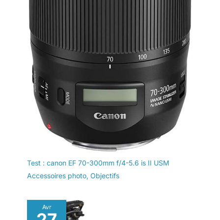
Test : canon EF 70-300mm f/4-5.6 is II USM
Accessoires photo
,
Objectifs
Avr
27