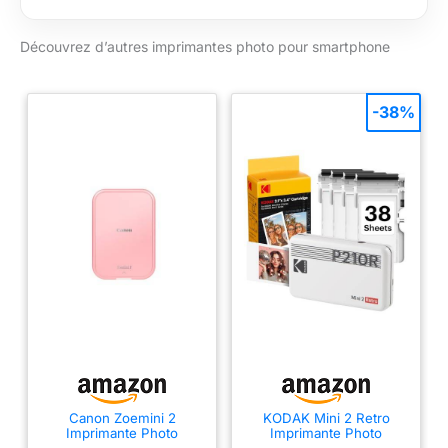
avec reproduction
des couleurs
Découvrez d’autres imprimantes photo pour smartphone
vibrantes vendu
séparément. 12 filtres
originaux, plus la
fonction Graffiti et
-38%
texte sur
l'impression, plus la
possibilité de
recadrer l'image, de
modifier le contraste
et la saturation, de
faire des collages et
d'imprimer des
images vidéo.
Envoyez des images
personnalisées via
instax connect,
special FX, Reprint et
Remote printing et
Canon Zoemini 2
KODAK Mini 2 Retro
ajoutez l'un des 1
Imprimante Photo
Imprimante Photo
600 autocollants de
Portable - Mini
Portable 5x7,6cm, 38