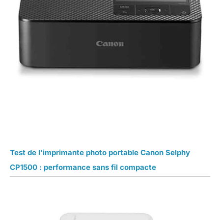
Test de l’imprimante photo portable Canon Selphy
CP1500 : performance sans fil compacte