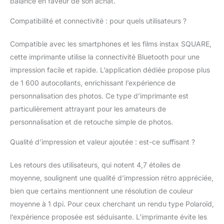
balance en faveur de son achat.
personnalisées via
instax connect, special
Compatibilité et connectivité : pour quels utilisateurs ?
FX, Reprint et Remote
printing et ajoutez l'un
Compatible avec les smartphones et les films instax SQUARE,
des 1 600 autocollants
de l'application. AR
cette imprimante utilise la connectivité Bluetooth pour une
Print permet aux
impression facile et rapide. L’application dédiée propose plus
utilisateurs de créer du
de 1 600 autocollants, enrichissant l’expérience de
contenu AR et de
personnalisation des photos. Ce type d’imprimante est
l'intégrer à l'impression.
Lorsque les utilisateurs
particulièrement attrayant pour les amateurs de
lisent le code QR
personnalisation et de retouche simple de photos.
intégré, le contenu AR
apparaît, y compris la
Qualité d’impression et valeur ajoutée : est-ce suffisant ?
messagerie vocale.
Les retours des utilisateurs, qui notent 4,7 étoiles de
moyenne, soulignent une qualité d’impression rétro appréciée,
bien que certains mentionnent une résolution de couleur
moyenne à 1 dpi. Pour ceux cherchant un rendu type Polaroïd,
l’expérience proposée est séduisante. L’imprimante évite les