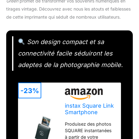
Green
promet de transformer vos souvenirs numériques en
tirages vintage. Découvrez avec nous les atouts et faiblesses
de cette imprimante qui séduit de nombreux utilisateurs.
Son design compact et sa
connectivité facile séduiront les
adeptes de la photographie mobile.
-23%
instax Square Link
Smartphone
Photo Printer,
Produisez des photos
Midnight Green
SQUARE instantanées
à partir de votre