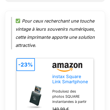
Pour ceux recherchant une touche
vintage à leurs souvenirs numériques,
cette imprimante apporte une solution
attractive.
-23%
instax Square
Link Smartphone
Photo Printer,
Produisez des
Midnight Green
photos SQUARE
instantanées à partir
de votre smartphone
149,99 €