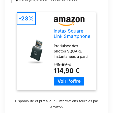
-23%
instax Square
Link Smartphone
Photo Printer,
Produisez des
Midnight Green
photos SQUARE
instantanées à partir
de votre smartphone
149,99 €
via une connexion
114,90 €
Bluetooth et une
application e dédiée.
Utilise le format de
film instax iconic
SQUARE 86 x 72
mm, taille de
Disponibilité et prix à jour – informations fournies par
l'impression 62 x 62
Amazon
mm, un film ISO 800