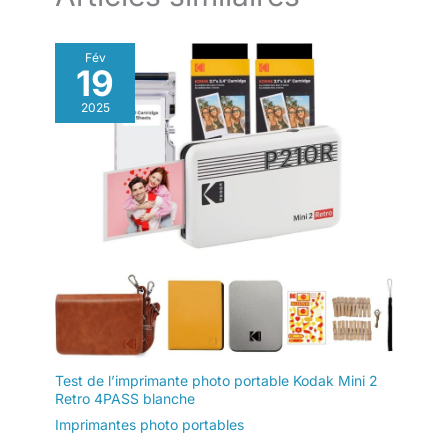
portable est tout ce dont vous avez besoin pour créer des
souvenirs inoubliables avec vos proches.
Fév
19
2025
Test de l’imprimante photo portable Kodak Mini 2
Retro 4PASS blanche
Imprimantes photo portables