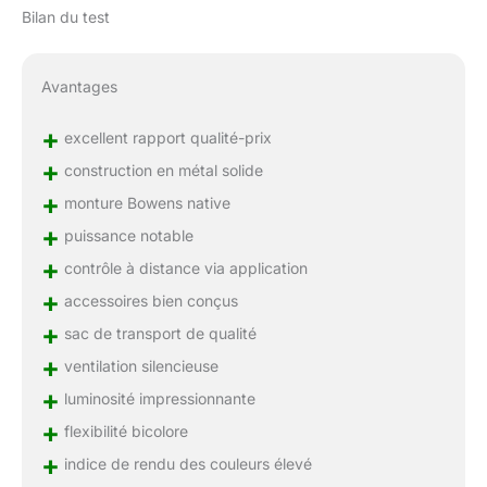
Bilan du test
pour studio offre la
polyvalence maximale
avec votre matériel et
Avantages
adaptateur NATO, elle est
compatible avec une
+
large gamme de
excellent rapport qualité-prix
modificateurs Bowens et
+
construction en métal solide
NATO. 【Soluciones
+
monture Bowens native
d'énergie multiples】
CL220R est flexible pour
+
puissance notable
une utilisation en
+
contrôle à distance via application
intérieur et en extérieur
+
grâce à son adaptateur
accessoires bien conçus
de transport et de
+
sac de transport de qualité
conception de riel NATO.
+
Vous pouvez fonctionner
ventilation silencieuse
avec les piles V-Mount
+
luminosité impressionnante
lorsqu'il n'y a pas
+
flexibilité bicolore
d'alimentation secteur
disponible.
+
indice de rendu des couleurs élevé