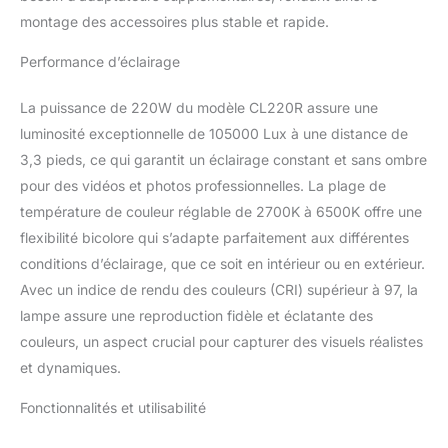
studio LED RGB qui
montage des accessoires plus stable et rapide.
améliore votre travail en
fournissant un contrôle
Performance d’éclairage
de couleur précis avec sa
fonction d'équilibre M/G
La puissance de 220W du modèle CL220R assure une
(Magenta/Vert). Ya sea
luminosité exceptionnelle de 105000 Lux à une distance de
capturando tonos de piel
3,3 pieds, ce qui garantit un éclairage constant et sans ombre
humana, joyas, comida
ou telas vibrantes, cette
pour des vidéos et photos professionnelles. La plage de
fonction permet un
température de couleur réglable de 2700K à 6500K offre une
équilibre délicat des
flexibilité bicolore qui s’adapte parfaitement aux différentes
blancs et une correction
conditions d’éclairage, que ce soit en intérieur ou en extérieur.
de couleur, en resaltando
los verdaderos colores y
Avec un indice de rendu des couleurs (CRI) supérieur à 97, la
texturas de los sujetsos
lampe assure une reproduction fidèle et éclatante des
【Fonction unique de
couleurs, un aspect crucial pour capturer des visuels réalistes
sélection de couleur】 La
et dynamiques.
lumière d'étude qui
change de couleur
Fonctionnalités et utilisabilité
CL220R, combinée avec
l'application COLBOR