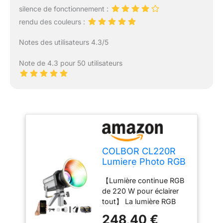
silence de fonctionnement :
rendu des couleurs :
Notes des utilisateurs 4.3/5
Note de 4.3 pour 50 utilisateurs
COLBOR CL220R
Lumiere Photo RGB
220W Éclairage
【Lumière continue RGB
Continu avec M/G
de 220 W pour éclairer
Balance 2700~6500
tout】 La lumière RGB
K CRI97+ Lampe de
COLBOR CL220R pour
Studio Bowens 13
248,40 €
studio offre des options