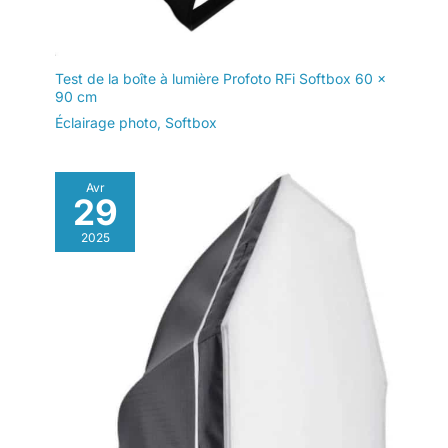
aluminio】Avec un boîtier
en aluminium anodisé de
qualité aéronautique, ce
Test de la boîte à lumière Profoto RFi Softbox 60 x
CL220R compact pèse
90 cm
seulement 1,6 kg, ce qui
Éclairage photo
,
Softbox
offre une durabilité, une
dissipation de la chaleur
et une portabilité
exceptionnelles
Avr
29
【Contrôle de l'éclairage
de l'étude grâce à un
2025
système de contrôle
flexible】 Optimisez votre
flux de travail de
configuration de lumières
avec l'application
COLBOR Studio et votre
système de contrôle
inalámbrico. La fonction
de configuration de
plusieurs scènes