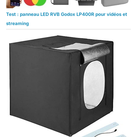
Test : panneau LED RVB Godox LP400R pour vidéos et
streaming