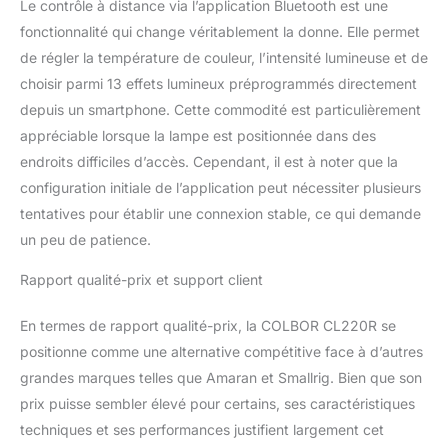
Le contrôle à distance via l’application Bluetooth est une
Studio, offre une solution
d'éclairage créative et
fonctionnalité qui change véritablement la donne. Elle permet
efficace pour les produits
de régler la température de couleur, l’intensité lumineuse et de
commerciaux, les fonds
choisir parmi 13 effets lumineux préprogrammés directement
de chaînes de YouTube,
depuis un smartphone. Cette commodité est particulièrement
etc. La couleur permet
une combinaison facile
appréciable lorsque la lampe est positionnée dans des
avec la vie réelle.
endroits difficiles d’accès. Cependant, il est à noter que la
couleurs, vous trouverez
configuration initiale de l’application peut nécessiter plusieurs
le mode HSI et la palette
tentatives pour établir une connexion stable, ce qui demande
de couleurs avec des
options directes de
un peu de patience.
configuration de couleur
【13 effets de lumière
Rapport qualité-prix et support client
pour créer une
apparence
En termes de rapport qualité-prix, la COLBOR CL220R se
cinématographique】
positionne comme une alternative compétitive face à d’autres
Avec 13 effets d'éclairage
grandes marques telles que Amaran et Smallrig. Bien que son
préestifiables qui incluent
prix puisse sembler élevé pour certains, ses caractéristiques
feu, flamme, persécution
CCT, pulsation, balise,
techniques et ses performances justifient largement cet
TV, fête, explosion,