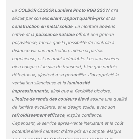
améliore votre travail en
La
COLBOR CL220R Lumiere Photo RGB 220W
m’a
fournissant un contrôle
de couleur précis avec sa
séduit par son
excellent rapport qualité-prix
et sa
fonction d'équilibre M/G
construction en métal solide
. La monture Bowens
(Magenta/Vert). Ya sea
native et la
puissance notable
offrent une grande
capturando tonos de piel
polyvalence, tandis que la possibilité de contrôle à
humana, joyas, comida
ou telas vibrantes, cette
distance via une application, même si parfois
fonction permet un
capricieuse, est un atout indéniable. Les accessoires
équilibre délicat des
bien conçus et le sac de transport, bien que parfois
blancs et une correction
défectueux, ajoutent à sa portabilité. J’ai apprécié la
de couleur, en resaltando
los verdaderos colores y
ventilation silencieuse et la
luminosité
texturas de los sujetsos
impressionnante
, ainsi que la flexibilité bicolore.
【Fonction unique de
L’
indice de rendu des couleurs élevé
assure une qualité
sélection de couleur】 La
de lumière excellente, et le design solide, avec son
lumière d'étude qui
change de couleur
refroidissement efficace
, inspire confiance.
CL220R, combinée avec
Cependant, le service après-vente inexistant et le coût
l'application COLBOR
potentiel élevé méritent d’être pris en compte. Malgré
Studio, offre une solution