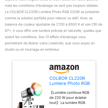
mais les conditions d’éclairage ne sont pas toujours idéales.
Le COLBOR CL220R Lumière Photo RGB 220W se présente
comme la solution parfaite pour relever ce défi. Avec sa
balance de couleur ajustable de 2700 à 6500 K et son CRI de
97+, il vous offre une lumière précise et naturelle, quelles que
soient les conditions. Ses 13 effets d’éclairage vous
permettent de libérer votre créativité, que vous soyez en
studio ou en tournage en extérieur.
COLBOR CL220R
Lumiere Photo RGB
220W Éclairage
【Lumière continue RGB
Continu avec M/G
de 220 W pour éclairer
Balance 2700~6500
tout】 La lumière RGB
K CRI97+ Lampe de
COLBOR CL220R pour