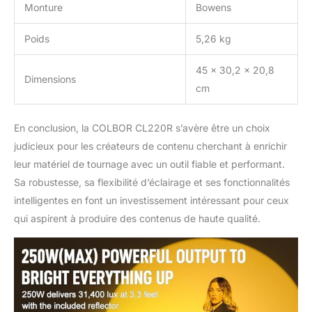
Monture
Bowens
est protégée pour les
utilisateurs qui dissipent
la chaleur depuis la partie
Poids
5,26 kg
frontale 【Construction
liviana de aleación de
45 x 30,2 x 20,8
Dimensions
aluminio】Avec un boîtier
cm
en aluminium anodisé de
qualité aéronautique, ce
CL220R compact pèse
En conclusion, la COLBOR CL220R s’avère être un choix
seulement 1,6 kg, ce qui
judicieux pour les créateurs de contenu cherchant à enrichir
offre une durabilité, une
leur matériel de tournage avec un outil fiable et performant.
dissipation de la chaleur
Sa robustesse, sa flexibilité d’éclairage et ses fonctionnalités
et une portabilité
exceptionnelles
intelligentes en font un investissement intéressant pour ceux
【Contrôle de l'éclairage
qui aspirent à produire des contenus de haute qualité.
de l'étude grâce à un
système de contrôle
flexible】 Optimisez votre
flux de travail de
configuration de lumières
avec l'application