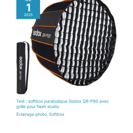
compatible avec une
1
large gamme de
modificateurs Bowens et
2025
NATO. 【Soluciones
d'énergie multiples】
CL220R est flexible pour
une utilisation en
intérieur et en extérieur
grâce à son adaptateur
de transport et de
conception de riel NATO.
Vous pouvez fonctionner
avec les piles V-Mount
lorsqu'il n'y a pas
d'alimentation secteur
disponible.
Test : softbox parabolique Godox QR-P90 avec
grille pour flash studio
Éclairage photo
,
Softbox