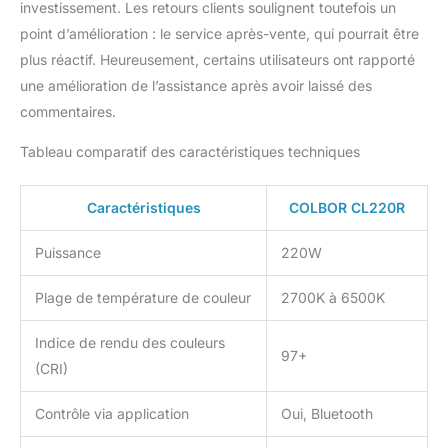
investissement. Les retours clients soulignent toutefois un
bombe défectueuse,
point d’amélioration : le service après-vente, qui pourrait être
soudure, lumière
plus réactif. Heureusement, certains utilisateurs ont rapporté
estroboscópice, relais et
SOS, le CL220R présente
une amélioration de l’assistance après avoir laissé des
une dimension
commentaires.
émouvante à la création
de votre contenu.
Tableau comparatif des caractéristiques techniques
【Système de
réfrigération intelligent】
Caractéristiques
COLBOR CL220R
Cette lumière RGB pour
studio est équipée du
système d'éclairage
Puissance
220W
Hummingbird-
Intelligence, qui maintient
Plage de température de couleur
2700K à 6500K
un niveau de
ruissellement sous 30 dB
Indice de rendu des couleurs
97+
pendant un travail pour
(CRI)
garantir un rendu
durable. Sa solution
Contrôle via application
Oui, Bluetooth
exclusive de direction de
dissipation de la chaleur