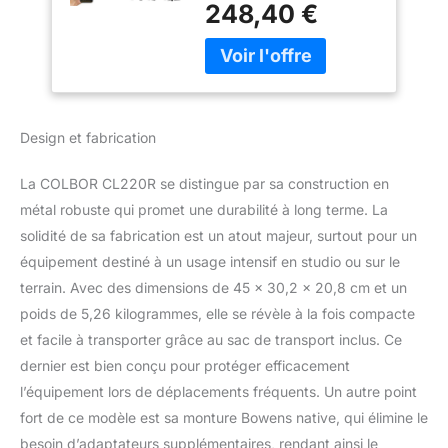
Studio Bowens 13
248,40 €
studio offre des options
Effets de Eclairage
d'éclairage à toutes les
pour Film en Direct,
couleurs avec une
Lumière-Vidéo-
puissance
Studio-
impressionnante de 220
Photographie-LED
W. Vous pouvez ajuster
Design et fabrication
avec précision la
saturation et le ton,
La COLBOR CL220R se distingue par sa construction en
créant votre propre
palette unique. Présente
métal robuste qui promet une durabilité à long terme. La
des températures de
solidité de sa fabrication est un atout majeur, surtout pour un
couleur réglables (2700K
équipement destiné à un usage intensif en studio ou sur le
à 6500K) et une
terrain. Avec des dimensions de 45 x 30,2 x 20,8 cm et un
classification CRI/TLCI
poids de 5,26 kilogrammes, elle se révèle à la fois compacte
de 97+ pour une
reproduction
et facile à transporter grâce au sac de transport inclus. Ce
chromatique précise.
dernier est bien conçu pour protéger efficacement
【Équilibre M/G pour une
l’équipement lors de déplacements fréquents. Un autre point
correction de couleur
fort de ce modèle est sa monture Bowens native, qui élimine le
délicate】La CL220R est
une des lumières de
besoin d’adaptateurs supplémentaires, rendant ainsi le