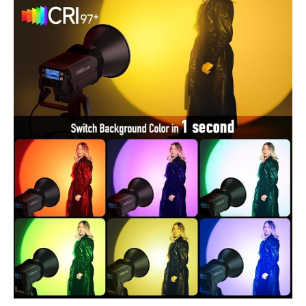
COLBOR Studio et votre
système de contrôle
inalámbrico. La fonction
de configuration de
plusieurs scènes
optimise le processus
pour différentes
applications de disparité,
de sorte que la
configuration de
l'éclairage fonctionne à
60 % plus rapidement.
Avec le Mesh rouge et le
canal de 2,4 GHz, vous
pouvez contrôler les
lumières de forme à
distance via l'application
ou une télécommande.
【NATO et Bowens pour
l'utilisation
d'accessoires】La
lumière CL220R RGB