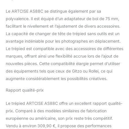
cm lorsqu'il est étendu et
d'une hauteur maximale
Le ARTCISE AS88C se distingue également par sa
de 160 cm. Chaque pied
polyvalence. Il est équipé d’un adaptateur de bol de 75 mm,
est réglable
indépendamment en
facilitant le nivellement et l’ajustement de divers accessoires.
longueur et en angle et
La capacité de changer de tête de trépied sans outils est un
convient parfaitement
avantage indéniable pour les photographes en déplacement.
pour une utilisation sur
Le trépied est compatible avec des accessoires de différentes
sol inégal. Taille
compacte : ce trépied en
marques, offrant ainsi une flexibilité accrue lors de l’ajout de
fibre de carbone peut
nouvelles pièces. Cette compatibilité élargie permet d’utiliser
être plié jusqu'à 57,9 cm,
des équipements tels que ceux de Gitzo ou Rollei, ce qui
léger et très portable, ce
augmente considérablement les possibilités créatives.
trépied s'adapte à une
valise de 66 cm de large.
Rapport qualité-prix
Idéal pour les voyages et
le travail. Garantie de 2
Le trépied ARTCISE AS88C offre un excellent rapport qualité-
ans. Veuillez nous
contacter si vous avez
prix. Comparé à des modèles similaires de fabrication
besoin d'aide.
européenne ou américaine, son prix reste très compétitif.
Vendu à environ 309,90 €, il propose des performances