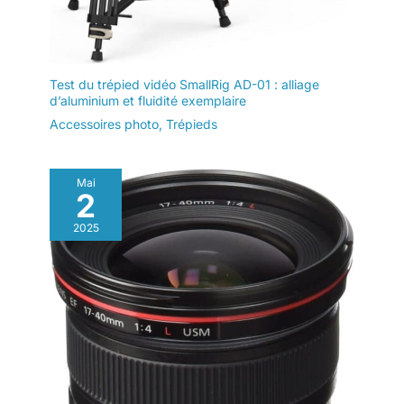
Test du trépied vidéo SmallRig AD-01 : alliage
d’aluminium et fluidité exemplaire
Accessoires photo
,
Trépieds
Mai
2
2025