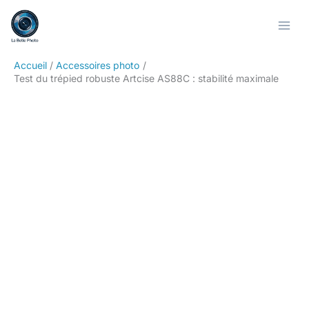
Aller
Rechercher
au
contenu
Accueil
Accessoires photo
Test du trépied robuste Artcise AS88C : stabilité maximale