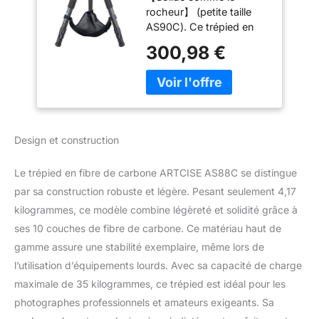
rocheur】 (petite taille
ARTCISE AS88C
AS90C). Ce trépied en
Trépied pour
fibre de carbone utilise 10
Appareil Photo Ultra
300,98 €
couches de fibre de
Stable avec Bol de
carbone avec un
75 mm et
diamètre de tube de 36
Adaptateur Tube de
mm. Le trépied est une
Jambe de 40 mm
bête, mais il est léger et a
Charge maximale
une capacité de charge
77 Lbs/35 kg
Design et construction
maximale de 32,2 kg,
mais ce trépied ne pèse
Le trépied en fibre de carbone ARTCISE AS88C se distingue
que 2,4 kg. La
conception sans axe
par sa construction robuste et légère. Pesant seulement 4,17
central est plus stable.
kilogrammes, ce modèle combine légèreté et solidité grâce à
Design professionnel : ce
ses 10 couches de fibre de carbone. Ce matériau haut de
trépied professionnel en
gamme assure une stabilité exemplaire, même lors de
fibre de carbone robuste,
l’utilisation d’équipements lourds. Avec sa capacité de charge
pièces principales
entièrement fabriquées
maximale de 35 kilogrammes, ce trépied est idéal pour les
en métal et grâce à la
photographes professionnels et amateurs exigeants. Sa
technologie d'oxydation