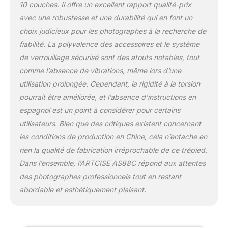
10 couches. Il offre un excellent rapport qualité-prix
carbone avec un bol de
avec une robustesse et une durabilité qui en font un
nivellement de 75 mm
offrant une large base
choix judicieux pour les photographes à la recherche de
pour niveler et équilibrer
fiabilité. La polyvalence des accessoires et le système
votre tête/appareil photo.
de verrouillage sécurisé sont des atouts notables, tout
Plus surprenant, il vous
comme l’absence de vibrations, même lors d’une
permet également de
régler l'appareil photo
utilisation prolongée. Cependant, la rigidité à la torsion
immédiatement. Prise de
pourrait être améliorée, et l’absence d’instructions en
vue multi-angles : ce
espagnol est un point à considérer pour certains
trépied dispose d'une
utilisateurs. Bien que des critiques existent concernant
hauteur minimale de 9,9
cm lorsqu'il est étendu et
les conditions de production en Chine, cela n’entache en
d'une hauteur maximale
rien la qualité de fabrication irréprochable de ce trépied.
de 160 cm. Chaque pied
Dans l’ensemble, l’ARTCISE AS88C répond aux attentes
est réglable
des photographes professionnels tout en restant
indépendamment en
abordable et esthétiquement plaisant.
longueur et en angle et
convient parfaitement
pour une utilisation sur
sol inégal. Taille