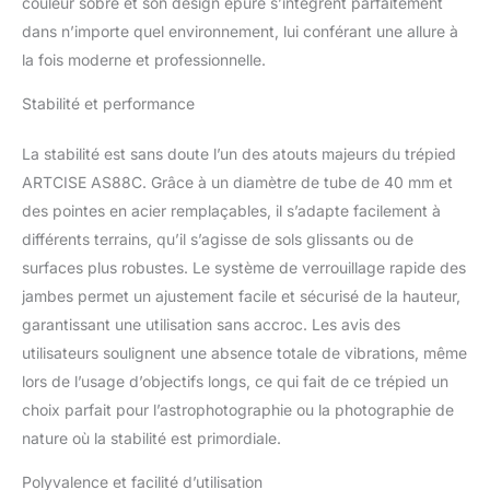
couleur sobre et son design épuré s’intègrent parfaitement
anodique CNC. Pieds de
dans n’importe quel environnement, lui conférant une allure à
trépied en fibre de
carbone à 4 sections
la fois moderne et professionnelle.
avec verrous tournants à
dégagement rapide,
Stabilité et performance
pieds réglables à
verrouillage facile.
La stabilité est sans doute l’un des atouts majeurs du trépied
【Fastbowl breveté】Ce
ARTCISE AS88C. Grâce à un diamètre de tube de 40 mm et
trépied en fibre de
des pointes en acier remplaçables, il s’adapte facilement à
carbone avec un bol de
différents terrains, qu’il s’agisse de sols glissants ou de
nivellement de 75 mm
offrant une large base
surfaces plus robustes. Le système de verrouillage rapide des
pour niveler et équilibrer
jambes permet un ajustement facile et sécurisé de la hauteur,
votre tête/appareil photo.
garantissant une utilisation sans accroc. Les avis des
Plus surprenant, il vous
utilisateurs soulignent une absence totale de vibrations, même
permet également de
régler l'appareil photo
lors de l’usage d’objectifs longs, ce qui fait de ce trépied un
immédiatement. Prise de
choix parfait pour l’astrophotographie ou la photographie de
vue multi-angles : ce
nature où la stabilité est primordiale.
trépied dispose d'une
hauteur minimale de 9,9
Polyvalence et facilité d’utilisation