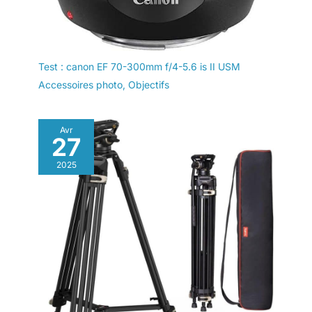
Test : canon EF 70-300mm f/4-5.6 is II USM
Accessoires photo
,
Objectifs
Avr
27
2025