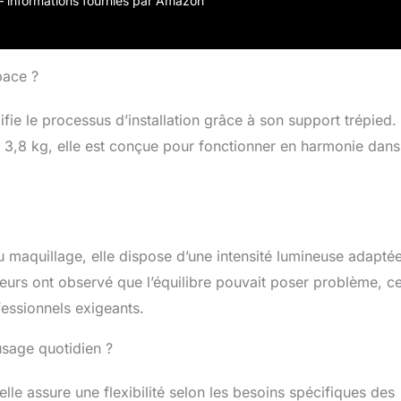
r – informations fournies par Amazon
portable, câble d'alimentation USB pour obtenir l'alimentation
tir du téléphone et de l'interface USB. Le tuyau peut être plié
t une bonne aide pour le maquillage, la manucure, le tatouage,
d'autres scènes Lieu d'application : c'est un outil
pace ?
our créer un bon retardateur de téléphone mobile et un
vidéo lumineux dans la nuit et dans un environnement
ie le processus d’installation grâce à son support trépied.
 pour le streaming en direct, adapté pour les discussions
3,8 kg, elle est conçue pour fonctionner en harmonie dans
u maquillage, elle dispose d’une intensité lumineuse adapté
teurs ont observé que l’équilibre pouvait poser problème, c
essionnels exigeants.
usage quotidien ?
le assure une flexibilité selon les besoins spécifiques des