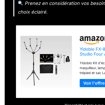
Prenez en considération vos besoin
choix éclairé.
Yidoblo FX-
Studio Four 
USB, trépie
Yidoblo Kit d'é
de caméra d
maquilleur, lam
trépied et sac 
supplément de lu
lumière, réglage
(appuyez sur l
pour la lumière 
trouver l'angle 
diffusion de vie