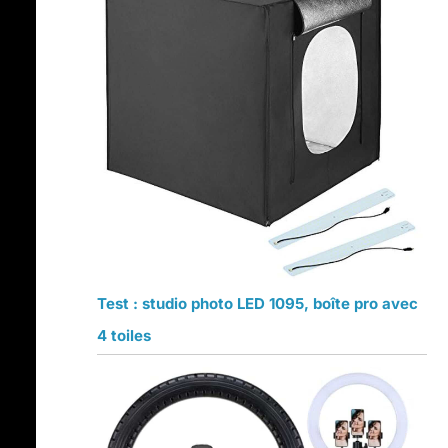
Test : studio photo LED 1095, boîte pro avec
4 toiles