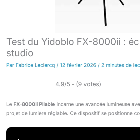
Test du Yidoblo FX-8000ii : éc
studio
Par
Fabrice Leclercq
/
12 février 2026
/
2 minutes de lec
4.9/5 - (9 votes)
Le
FX-8000ii Pliable
incarne une avancée lumineuse ave
projet de lumière réglable. Ce dispositif se positionne 