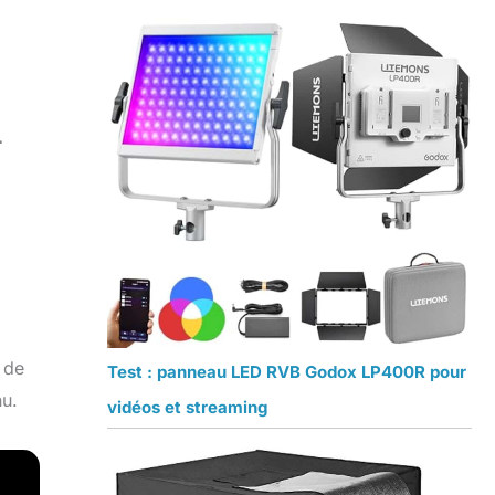
r
 de
Test : panneau LED RVB Godox LP400R pour
nu.
vidéos et streaming