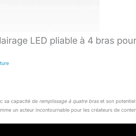
lairage LED pliable à 4 bras pou
ture
c sa capacité de
remplissage à quatre bras
et son potentiel
comme un acteur incontournable pour les créateurs de conte