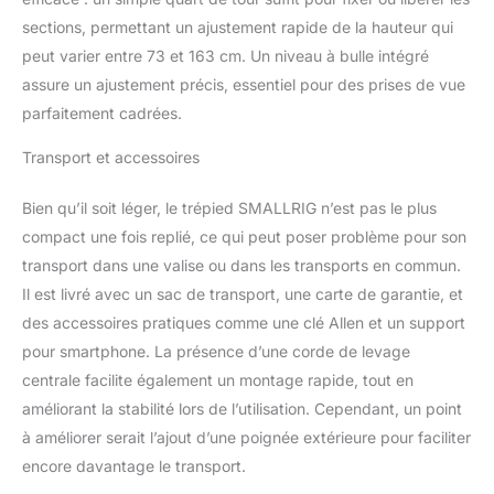
Application : Le trépied
sections, permettant un ajustement rapide de la hauteur qui
est livré avec un trou
peut varier entre 73 et 163 cm. Un niveau à bulle intégré
fileté anti-déviation
assure un ajustement précis, essentiel pour des prises de vue
1/4"-20 pour fixer des
parfaitement cadrées.
appareils externes tels
qu'un bras magique, un
Transport et accessoires
microphone, un moniteur
ou un émetteur d'image.
Il dispose également de
Bien qu’il soit léger, le trépied SMALLRIG n’est pas le plus
pieds à pointes cachés
compact une fois replié, ce qui peut poser problème pour son
intégrés, adaptés pour
transport dans une valise ou dans les transports en commun.
terrains variés. Poignée
Il est livré avec un sac de transport, une carte de garantie, et
Détachable et Facile à
des accessoires pratiques comme une clé Allen et un support
Ranger : La poignée
amovible peut être
pour smartphone. La présence d’une corde de levage
détachée pour convenir
centrale facilite également un montage rapide, tout en
aux utilisateurs gauchers
améliorant la stabilité lors de l’utilisation. Cependant, un point
et droitiers. Un sac de
à améliorer serait l’ajout d’une poignée extérieure pour faciliter
rangement pour un
transport facile. Le forfait
encore davantage le transport.
comprend : 1 x trépied, 1