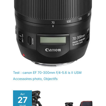
Test : canon EF 70-300mm f/4-5.6 is II USM
Accessoires photo
,
Objectifs
Avr
27
2025