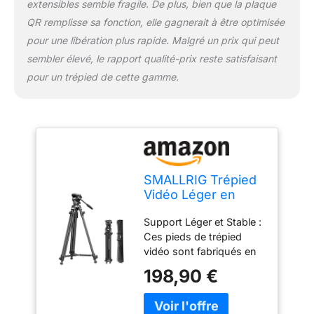
extensibles semble fragile. De plus, bien que la plaque
mouvements fluides de
QR remplisse sa fonction, elle gagnerait à être optimisée
panoramique à 360° et
d'inclinaison de
pour une libération plus rapide. Malgré un prix qui peut
+90°/-50°. Le diamètre
sembler élevé, le rapport qualité-prix reste satisfaisant
de l'adaptateur du bol
pour un trépied de cette gamme.
est de 65 mm. Large
Application : Le trépied
est livré avec un trou
fileté anti-déviation
1/4"-20 pour fixer des
appareils externes tels
qu'un bras magique, un
SMALLRIG Trépied
microphone, un moniteur
Vidéo Léger en
ou un émetteur d'image.
Fibre de Carbone
Il dispose également de
Support Léger et Stable :
avec Tête Fluide
pieds à pointes cachés
Ces pieds de trépied
d'Amortissement
intégrés, adaptés pour
vidéo sont fabriqués en
Continu, 163cm
terrains variés. Poignée
fibre de carbone, grâce à
Trépied d'Appareil
198,90 €
Détachable et Facile à
la disposition 2-1-1 pour
Photo avec Handle
Ranger : La poignée
fournir des performances
Amovible, Plaque
amovible peut être
stables et plus légères
QR, Lift Rope,