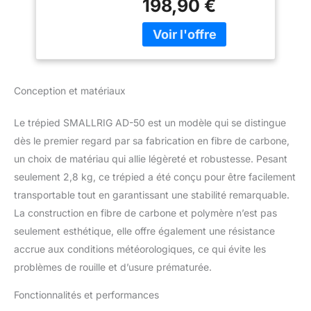
198,90 €
la disposition 2-1-1 pour
Photo avec Handle
fournir des performances
Amovible, Plaque
stables et plus légères
QR, Lift Rope,
que la disposition
Charge Jusqu'à
traditionnelle 3-2-1. Le kit
6kg, AD-50-4685
trépied ne pèse que 2,8
Conception et matériaux
kg et peut charger
jusqu'à 6 kg, ce qui
Le trépied SMALLRIG AD-50 est un modèle qui se distingue
convient à la mobilité sur
site de la scène de
dès le premier regard par sa fabrication en fibre de carbone,
tournage vidéo.
un choix de matériau qui allie légèreté et robustesse. Pesant
Contraction Rapide : Le
seulement 2,8 kg, ce trépied a été conçu pour être facilement
trépied de l'appareil
transportable tout en garantissant une stabilité remarquable.
photo est livré avec une
La construction en fibre de carbone et polymère n’est pas
corde de levage rapide
centrale, en connectant
seulement esthétique, elle offre également une résistance
l'anneau de traction du
accrue aux conditions météorologiques, ce qui évite les
connecteur central et
problèmes de rouille et d’usure prématurée.
l'anneau de traction du
siège du bol, vous
Fonctionnalités et performances
pouvez rapidement