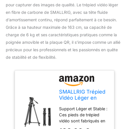
pour capturer des images de qualité. Le trépied vidéo léger
en fibre de carbone de SMALLRIG, avec sa tête fluide
d’amortissement continu, répond parfaitement à ce besoin.
Grâce à sa hauteur maximale de 163 cm, sa capacité de
charge de 6 kg et ses caractéristiques pratiques comme la
poignée amovible et la plaque QR, il s’impose comme un allié
précieux pour les professionnels et les passionnés en quête
de stabilité et de flexibilité.
SMALLRIG Trépied
Vidéo Léger en
Fibre de Carbone
Support Léger et Stable :
avec Tête Fluide
Ces pieds de trépied
d'Amortissement
vidéo sont fabriqués en
Continu, 163cm
fibre de carbone, grâce à
Trépied d'Appareil