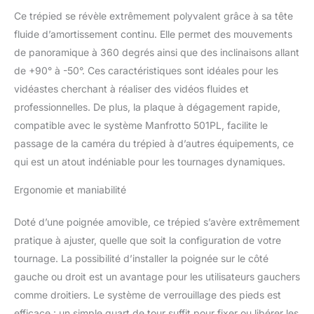
soulever le connecteur
Ce trépied se révèle extrêmement polyvalent grâce à sa tête
central. Verrouillage des
pieds du trépied via le
fluide d’amortissement continu. Elle permet des mouvements
bouton, plage de hauteur
de panoramique à 360 degrés ainsi que des inclinaisons allant
de travail du trépied de
de +90° à -50°. Ces caractéristiques sont idéales pour les
73 à 163 cm, longueur du
vidéastes cherchant à réaliser des vidéos fluides et
dossier de 79 cm. Tête
professionnelles. De plus, la plaque à dégagement rapide,
Fluide avec
Amortissement Continu :
compatible avec le système Manfrotto 501PL, facilite le
La tête vidéo avec
passage de la caméra du trépied à d’autres équipements, ce
système
qui est un atout indéniable pour les tournages dynamiques.
d'amortissement réglable
en continu sur
Ergonomie et maniabilité
l'inclinaison et un
système de contrepoids
Doté d’une poignée amovible, ce trépied s’avère extrêmement
fixe pour fournir des
mouvements fluides de
pratique à ajuster, quelle que soit la configuration de votre
panoramique à 360° et
tournage. La possibilité d’installer la poignée sur le côté
d'inclinaison de
gauche ou droit est un avantage pour les utilisateurs gauchers
+90°/-50°. Le diamètre
comme droitiers. Le système de verrouillage des pieds est
de l'adaptateur du bol
efficace : un simple quart de tour suffit pour fixer ou libérer les
est de 65 mm. Large