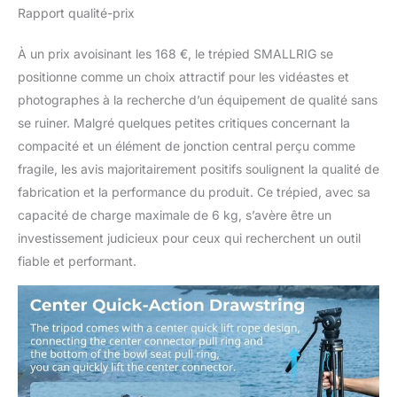
x clé Allen, 1 x support
Rapport qualité-prix
pour smartphone, 1 x sac
de rangement, 1 x carte
À un prix avoisinant les 168 €, le trépied SMALLRIG se
de garantie.
positionne comme un choix attractif pour les vidéastes et
photographes à la recherche d’un équipement de qualité sans
se ruiner. Malgré quelques petites critiques concernant la
compacité et un élément de jonction central perçu comme
fragile, les avis majoritairement positifs soulignent la qualité de
fabrication et la performance du produit. Ce trépied, avec sa
capacité de charge maximale de 6 kg, s’avère être un
investissement judicieux pour ceux qui recherchent un outil
fiable et performant.