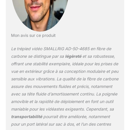
centrale, en connectant
l'anneau de traction du
connecteur central et
l'anneau de traction du
siège du bol, vous
pouvez rapidement
Mon avis sur ce produit
soulever le connecteur
central. Verrouillage des
Le trépied vidéo SMALLRIG AD-50-4685 en fibre de
pieds du trépied via le
bouton, plage de hauteur
carbone se distingue par sa
légèreté
et sa robustesse,
de travail du trépied de
offrant une stabilité exemplaire, idéale pour les prises de
73 à 163 cm, longueur du
vue en extérieur grâce à sa conception modulaire et peu
dossier de 79 cm. Tête
sensible aux vibrations. La qualité de la fibre de carbone
Fluide avec
Amortissement Continu :
assure des mouvements fluides et précis, notamment
La tête vidéo avec
avec sa tête fluide d’amortissement continu. La poignée
système
amovible et la rapidité de déploiement en font un outil
d'amortissement réglable
maniable pour les vidéastes exigeants. Cependant, sa
en continu sur
l'inclinaison et un
transportabilité
pourrait être améliorée, notamment
système de contrepoids
pour un port latéral sur sac à dos, et l’un des centres
fixe pour fournir des