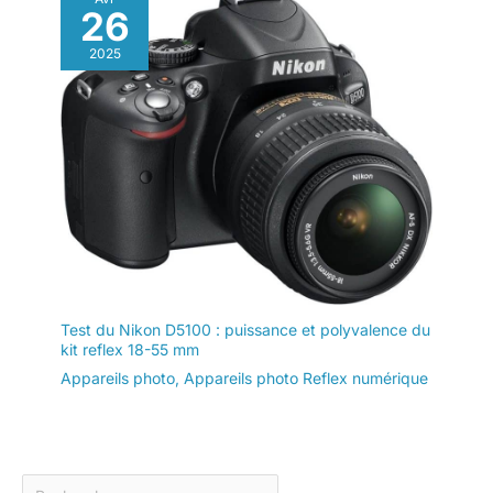
26
2025
Test du Nikon D5100 : puissance et polyvalence du
kit reflex 18-55 mm
Appareils photo
,
Appareils photo Reflex numérique