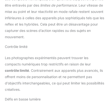
ion rechargeables, 1 * carte
mémoire 32 Go, 1 * lecteur de
être entravés par des
limites de performance
. Leur vitesse de
carte, 1 * câble de données
mise au point et leur réactivité en mode rafale restent souvent
USB, 1 * sac pour appareil
photo, 1 * lanière, 1 *
inférieures à celles des appareils plus sophistiqués tels que les
Instructions en quatre langues :
allemand/français/italien/espag
reflex et les hybrides. Cela peut être un désavantage pour
nol. Si vous avez des questions,
capturer des scènes d’action rapides ou des sujets en
n'hésitez pas à nous contacter.
Nous ferons de notre mieux
mouvement.
pour vous offrir la meilleure
expérience d'achat.
Contrôle limité
Les photographes expérimentés peuvent trouver les
compacts numériques trop restrictifs en raison de leur
contrôle limité
. Contrairement aux appareils plus avancés, ils
offrent moins de personnalisation et ne permettent pas
d’objectifs interchangeables, ce qui peut limiter les possibilités
créatives.
Défis en basse lumière