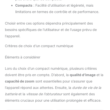
vidéos 4K. Utilisez le mode de
Compacts
: Facilité d’utilisation et légèreté, mais
présentation des produits pour
changer rapidement la mise au
limitations en termes de contrôle et de performance.
point lors des critiques ou des
déballages. Faites confiance à
l'autofocus rapide et fiable qui
Choisir entre ces options dépendra principalement des
vous permet de garder
facilement le contrôle à tout
besoins spécifiques de l’utilisateur et de l’usage prévu de
moment. UN RENDU
l’appareil.
PROFESSIONNEL SANS
RETOUCHE Mettez en valeur
vos contenus directement
Critères de choix d’un compact numérique
depuis votre caméra grâce aux
styles créatifs et aux profils
d'image pour les photos et les
Éléments à considérer
vidéos. Que vous recherchiez
des teintes
cinématographiques, des
Lors du choix d’un compact numérique, plusieurs critères
couleurs vives ou une base
neutre pour un traitement
doivent être pris en compte. D’abord, la
qualité d’image
et la
ultérieur, le ZV-E10 vous aide à
définir votre identité visuelle.
capacité de zoom
sont essentielles pour s’assurer que
Grâce au bouton de flou
l’appareil répond aux attentes. Ensuite, la
durée de vie de la
d'arrière-plan, vous pouvez
également créer un arrière-plan
batterie
et la
vitesse de l’obturateur
sont également des
d'aspect professionnel en un
seul clic. UN SON CLAIR, UNE
éléments cruciaux pour une utilisation prolongée et efficace.
IMPRESSION COMPLÈTE –
DIRECTEMENT À PARTIR DE