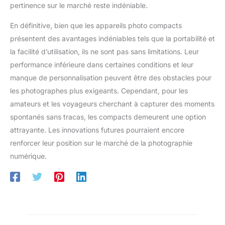
d'anniversaire ? Vous allez adorer cet appareil photo
vidéos. Parfait pour la
pertinence sur le marché reste indéniable.
numérique. Son emballage cadeau est idéal pour permettre à
photographie quotidienne, les
votre famille et à vos amis d'immortaliser leurs souvenirs.
courts-métrages ou les débuts
Notre équipe professionnelle vous offre une garantie d'un an.
En définitive, bien que les appareils photo compacts
en Vlog. Vous pouvez
Si vous avez des questions sur le produit, n'hésitez pas à
également transférer les
présentent des avantages indéniables tels que la portabilité et
contacter notre service clientèle à tout moment.
fichiers de l’appareil photo
numérique débutant sur un
la facilité d’utilisation, ils ne sont pas sans limitations. Leur
ordinateur pour les partager sur
performance inférieure dans certaines conditions et leur
Facebook, YouTube et d’autres
réseaux sociaux. [Compact &
manque de personnalisation peuvent être des obstacles pour
portable] Cet camera digital
vintage est léger et facile à
les photographes plus exigeants. Cependant, pour les
transporter, idéal pour les
débutants, adolescents et
amateurs et les voyageurs cherchant à capturer des moments
étudiants. L’emballage
spontanés sans tracas, les compacts demeurent une option
comprend une housse anti-
poussière et une lanière, prêt à
attrayante. Les innovations futures pourraient encore
l’emploi. L’appareil photo
numérique compact est fourni
renforcer leur position sur le marché de la photographie
avec 2 batteries rechargeables
offrant plus de 2 heures
numérique.
d’autonomie et 2 cartes microSD
de 32 Go pour capturer chaque
moment sans souci.
[Remarques]1. L’appareil photo
numérique est pré-équipé d’une
carte microSD de 32 Go ;
veuillez la formater avant la
première utilisation. 2. Les
batteries sont préchargées à