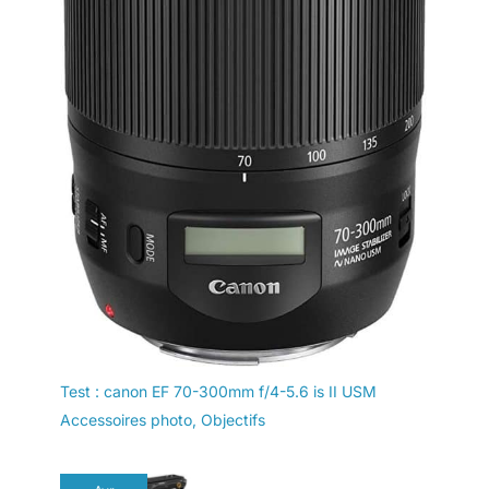
Test : canon EF 70-300mm f/4-5.6 is II USM
Accessoires photo
,
Objectifs