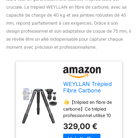
cruciale. Le trépied WEYLLAN en fibre de carbone, avec sa
capacité de charge de 40 kg et ses jambes robustes de 40
mm, répond parfaitement à ces exigences. Grâce à son
design professionnel et son adaptateur de coque de 75 mm, il
se révèle être un allié indispensable pour capturer chaque
moment avec précision et professionnalisme.
WEYLLAN Trépied
Fibre Carbone
160cm,
【trépied en fibre de
Professionnel
carbone】Ce trépied
Grand Trepied
professionnel utilise 10
Appareil Photo avec
couches de tubes en
Jambe De 40mm,
329,00 €
fibre de carbone, avec
Adaptateur De
des jambes de
Coque De 75mm,