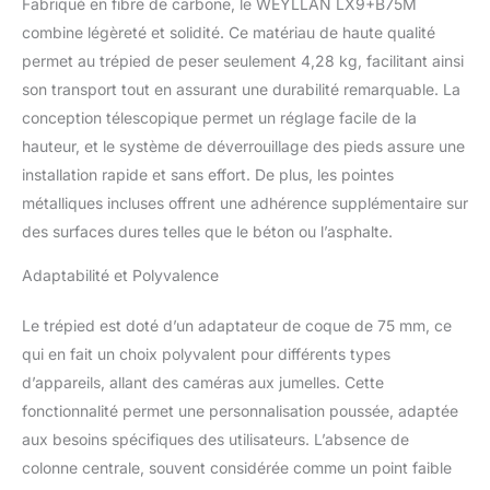
Fabriqué en fibre de carbone, le WEYLLAN LX9+B75M
nouvellement conçu
dont la poignée peut être
combine légèreté et solidité. Ce matériau de haute qualité
rétractée vers le haut et
permet au trépied de peser seulement 4,28 kg, facilitant ainsi
vers le bas, de sorte qu'il
son transport tout en assurant une durabilité remarquable. La
peut être rapidement
conception télescopique permet un réglage facile de la
commuté entre les
poignées longues et
hauteur, et le système de déverrouillage des pieds assure une
courtes lors de
installation rapide et sans effort. De plus, les pointes
l'ajustement du niveau. il
métalliques incluses offrent une adhérence supplémentaire sur
ne heurtera pas le sol
des surfaces dures telles que le béton ou l’asphalte.
lors de la prise de vue à
un angle ultra-basse.
Adaptabilité et Polyvalence
【confortable manches
en silicone】
Le trépied est doté d’un adaptateur de coque de 75 mm, ce
Contrairement aux
autres trépieds pour
qui en fait un choix polyvalent pour différents types
appareils photo dslr qui
d’appareils, allant des caméras aux jumelles. Cette
n'utilisent que des tubes
fonctionnalité permet une personnalisation poussée, adaptée
métalliques, ce trépied de
aux besoins spécifiques des utilisateurs. L’absence de
photographie est équipé
de manchons en silicone
colonne centrale, souvent considérée comme un point faible
exquis sur les tubes, ils