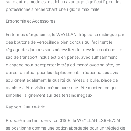
sur d’autres modèles, est ici un avantage significatif pour les
peuvent mieux prévenir
professionnels recherchant une rigidité maximale.
les chocs, confortables à
tenir, antidérapants lors
Ergonomie et Accessoires
de l'utilisation en hiver.
【excellente
En termes d’ergonomie, le WEYLLAN Trépied se distingue par
évolutivité】 le trépied
des boutons de verrouillage bien conçus qui facilitent le
pour dslr a un filetage
femelle supplémentaire
réglage des jambes sans nécessiter de pression continue. Le
de 1/4" sur le corps
sac de transport inclus est bien pensé, avec suffisamment
principal, de sorte que
d’espace pour transporter le trépied monté avec sa tête, ce
certains accessoires
qui est un atout pour les déplacements fréquents. Les avis
courants peuvent être
installés sur ce trépied
soulignent également la qualité du niveau à bulle, placé de
via le bras magique, tels
manière à être visible même avec une tête montée, ce qui
que le téléphone
simplifie l’alignement sur des terrains inégaux.
portable, la lumière led, le
microphone, etc. cette
Rapport Qualité-Prix
vis supérieure de 3/8" du
trépied est compatible
Proposé à un tarif d’environ 319 €, le WEYLLAN LX9+B75M
avec les têtes de balle,
se positionne comme une option abordable pour un trépied de
les caméras vidéo, les