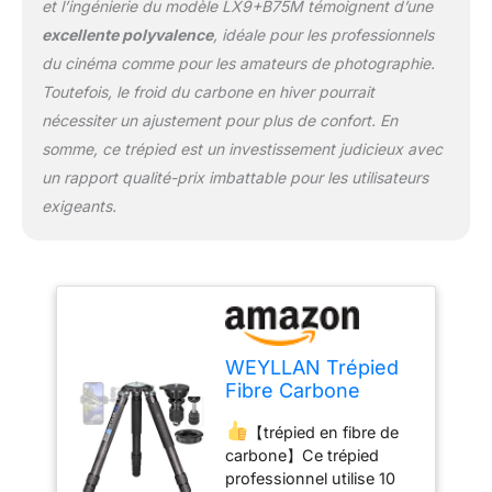
n'utilisent que des tubes
et l’ingénierie du modèle LX9+B75M témoignent d’une
métalliques, ce trépied de
excellente polyvalence
, idéale pour les professionnels
photographie est équipé
du cinéma comme pour les amateurs de photographie.
de manchons en silicone
Toutefois, le froid du carbone en hiver pourrait
exquis sur les tubes, ils
peuvent mieux prévenir
nécessiter un ajustement pour plus de confort. En
les chocs, confortables à
somme, ce trépied est un investissement judicieux avec
tenir, antidérapants lors
un rapport qualité-prix imbattable pour les utilisateurs
de l'utilisation en hiver.
exigeants.
【excellente
évolutivité】 le trépied
pour dslr a un filetage
femelle supplémentaire
de 1/4" sur le corps
principal, de sorte que
certains accessoires
WEYLLAN Trépied
courants peuvent être
Fibre Carbone
installés sur ce trépied
160cm,
via le bras magique, tels
【trépied en fibre de
Professionnel
que le téléphone
carbone】Ce trépied
Grand Trepied
portable, la lumière led, le
professionnel utilise 10
Appareil Photo avec
microphone, etc. cette