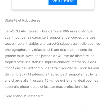
1,57in/40mm, pèse
Trépied De
2,84kg/6,26lbs, cnc
Caméscope pour
usiné, ce qui rend le
Le Cinéma,
trépied de la caméra a
Jumelles, Charge
Stabilité et Robustesse
une excellente capacité
40kg
de charge, élevée jusqu'à
Le WEYLLAN Trépied Fibre Carbone 160cm se distingue
88lbs/40kg. Utilisé avec
avant tout par sa capacité à supporter de lourdes charges
la tête de balle de 55mm,
ils peuvent atteindre la
tout en restant stable, une caractéristique essentielle pour les
capacité de charge la
photographes et vidéastes utilisant des équipements de
plus élevée, ce sont
grande taille. Avec des jambes de 40 mm de diamètre, ce
presque la combinaison
trépied offre une stabilité impressionnante, même sous des
parfaite.
【retractable
adaptateur de bol】ce
conditions de vent fort ou de terrain accidenté. Selon les avis
trépied en fibre de
de nombreux utilisateurs, le trépied peut supporter facilement
carbone est livré avec un
une charge allant jusqu’à 40 kg, ce qui le rend idéal pour les
adaptateur de bol
appareils photo lourds et les caméras professionnelles.
rétractable de 75 mm
avec un crochet de
Conception et Matériaux
gravité amovible.
adaptateur de bol