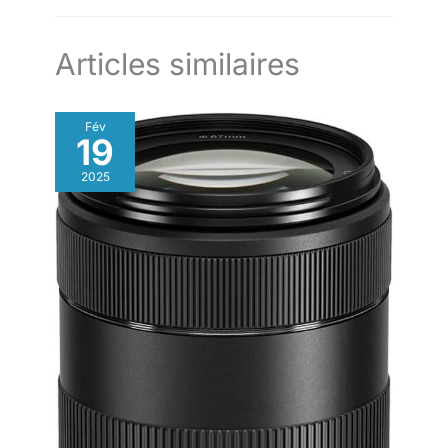
professionnel [Compact et Pourtant Grand – Hauteur Maximale
trépied est compatible
de 152 cm] - Les pieds à 4 sections offrent une hauteur de
avec les têtes de balle,
travail flexible et un rangement compact, vous offrant la portée
d'un trépied standard sans l'encombrement
les caméras vidéo, les
Articles similaires
caméras de cinéma, les
téléobjectifs, les dslr, les
grands télescopes et les
Fév
jumelles.
【lightweight
19
design】ce trépied de
support de caméra en
2025
fibre de carbone adopte
de multiples conceptions
d'évidement et de
réduction de poids,
atteignant presque le
poids le plus léger de la
même taille, facile à
transporter.