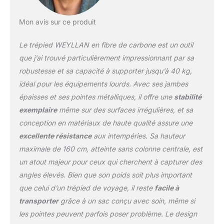
rétractable de 75 mm
avec un crochet de
Mon avis sur ce produit
gravité amovible.
adaptateur de bol
Le trépied WEYLLAN en fibre de carbone est un outil
nouvellement conçu
dont la poignée peut être
que j’ai trouvé particulièrement impressionnant par sa
rétractée vers le haut et
robustesse et sa capacité à supporter jusqu’à 40 kg,
vers le bas, de sorte qu'il
idéal pour les équipements lourds. Avec ses jambes
peut être rapidement
épaisses et ses pointes métalliques, il offre une
stabilité
commuté entre les
poignées longues et
exemplaire
même sur des surfaces irrégulières, et sa
courtes lors de
conception en matériaux de haute qualité assure une
l'ajustement du niveau. il
excellente résistance
aux intempéries. Sa hauteur
ne heurtera pas le sol
maximale de 160 cm, atteinte sans colonne centrale, est
lors de la prise de vue à
un angle ultra-basse.
un atout majeur pour ceux qui cherchent à capturer des
【confortable manches
angles élevés. Bien que son poids soit plus important
en silicone】
que celui d’un trépied de voyage, il reste
facile à
Contrairement aux
transporter
grâce à un sac conçu avec soin, même si
autres trépieds pour
les pointes peuvent parfois poser problème. Le design
appareils photo dslr qui