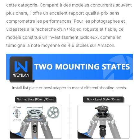
caméras de cinéma, les
cette catégorie. Comparé à des modèles concurrents souvent
téléobjectifs, les dslr, les
plus chers, il offre un excellent rapport qualité-prix sans
grands télescopes et les
compromettre les performances. Pour les photographes et
jumelles.
【lightweight
vidéastes à la recherche d’un trépied robuste et fiable, ce
design】ce trépied de
support de caméra en
modèle constitue un investissement judicieux, comme en
fibre de carbone adopte
témoigne la note moyenne de 4,6 étoiles sur Amazon.
de multiples conceptions
d'évidement et de
réduction de poids,
atteignant presque le
poids le plus léger de la
même taille, facile à
transporter.