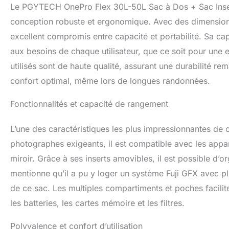
Le PGYTECH OnePro Flex 30L-50L Sac à Dos + Sac Insert
10 litres et perme
d'une grande ouv
conception robuste et ergonomique. Avec des dimensions
180° pour une vis
excellent compromis entre capacité et portabilité. Sa cap
d'insertion pour 
aux besoins de chaque utilisateur, que ce soit pour une
compartiment ava
gimbal/trépied, av
utilisés sont de haute qualité, assurant une durabilité r
photo. Le sac à 
confort optimal, même lors de longues randonnées.
d'eau/batterie/v
Fonctionnalités et capacité de rangement
L’une des caractéristiques les plus impressionnantes de
photographes exigeants, il est compatible avec les appa
miroir. Grâce à ses inserts amovibles, il est possible d’o
mentionne qu’il a pu y loger un système Fuji GFX avec plus
de ce sac. Les multiples compartiments et poches facilit
les batteries, les cartes mémoire et les filtres.
Polyvalence et confort d’utilisation