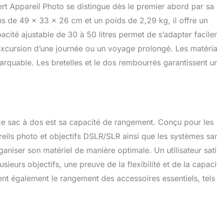
 Appareil Photo se distingue dès le premier abord par sa
ttant un accès facile par le dessus. Le panneau arrière dispose
erture de hayon pour un stockage complet et un stockage plat à
 de 49 x 33 x 26 cm et un poids de 2,29 kg, il offre un
ibilité claire de l'équipement Poches et Compartiments: Le sac
acité ajustable de 30 à 50 litres permet de s’adapter facil
appareil photo peut fonctionner comme une sac bandoulière. Le
 excursion d’une journée ou un voyage prolongé. Les matéri
nt stocke des objets volumineux comme des glissières de
ec un accès rapide latéral pour la récupération de l'appareil
emarquable. Les bretelles et le dos rembourrés garantissent u
dos comporte plusieurs poches internes pour sac
êtements
 ce sac à dos est sa capacité de rangement. Conçu pour les
reils photo et objectifs DSLR/SLR ainsi que les systèmes sa
rganiser son matériel de manière optimale. Un utilisateur sati
ieurs objectifs, une preuve de la flexibilité et de la capaci
ent également le rangement des accessoires essentiels, tels