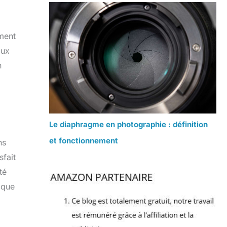
ement
aux
n
Le diaphragme en photographie : définition
et fonctionnement
ns
sfait
té
 que