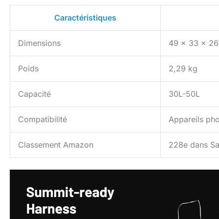
Caractéristiques
Dimensions
49 x 33 x 2
Poids
2,29 kg
Capacité
30L-50L
Compatibilité
Appareils ph
Classement Amazon
228e dans Sa