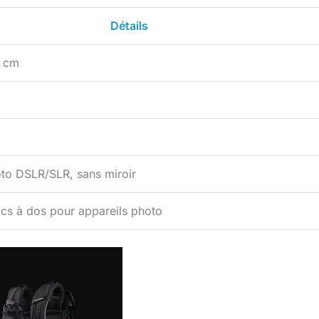
Détails
6 cm
oto DSLR/SLR, sans miroir
cs à dos pour appareils photo