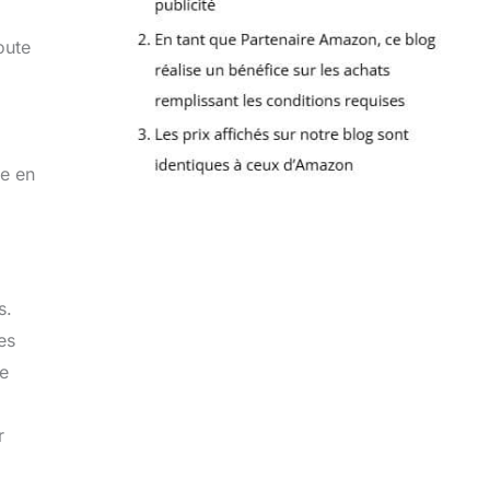
oute
ée en
s.
es
le
r