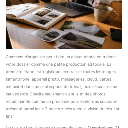
Comment s’organiser pour faire un album photo: en traitant
votre dossier comme une petite production éditoriale. La
première étape est logistique: centraliser toutes les images
(smartphone, appareil photo, messageries, cloud, cartes
mémoire) dans un seul espace de travail, puis sécuriser une
sauvegarde. Ensuite seulement vient le tri des photos,
recommandé comme un préalable pour éviter des soucis, et
présenté parmi les « 2 points » clés avec la vision du résultat
final.
Un flux de travail robuste ressemble à ceci:
1) centraliser
,
2)