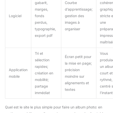
gabarit,
Courbe
cohére
marges,
d’apprentissage;
graphi
Logiciel
fonds
gestion des
stricte 
perdus,
images à
une
typographie,
organiser
prépara
export pdf
impress
maîtris
Tri et
Vous
Écran petit pour
sélection
produis
la mise en page;
rapides;
un alb
Application
précision
création en
court et
mobile
moindre sur
mobilité;
rythmé,
alignements et
partage
centré 
textes
immédiat
l’instant
Quel est le site le plus simple pour faire un album photo: en