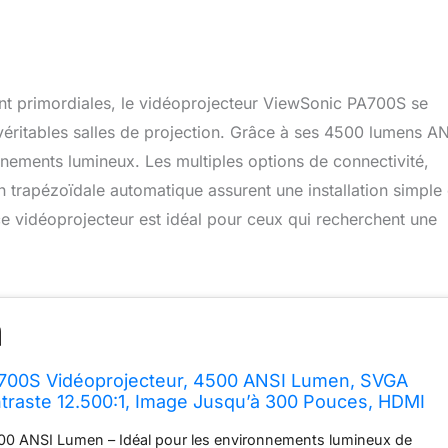
nt primordiales, le vidéoprojecteur ViewSonic PA700S se
éritables salles de projection. Grâce à ses 4500 lumens ANS
nements lumineux. Les multiples options de connectivité,
 trapézoïdale automatique assurent une installation simple 
e vidéoprojecteur est idéal pour ceux qui recherchent une
700S Vidéoprojecteur, 4500 ANSI Lumen, SVGA
raste 12.500:1, Image Jusqu’à 300 Pouces, HDMI
n trapézoïdale Automatique +/-40°, Haut-Parleur 3W
00 ANSI Lumen – Idéal pour les environnements lumineux de