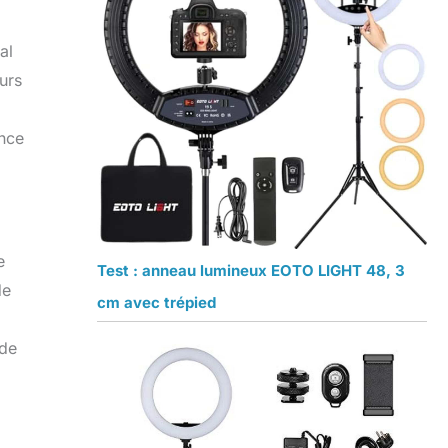
al
urs
ence
e
Test : anneau lumineux EOTO LIGHT 48, 3
de
cm avec trépied
 de