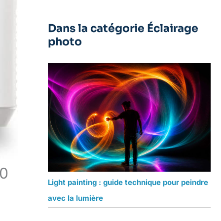
Dans la catégorie Éclairage
photo
00
Light painting : guide technique pour peindre
avec la lumière