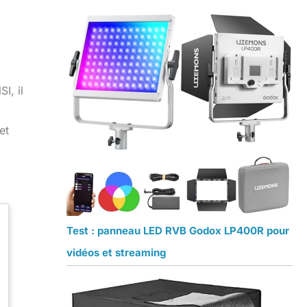
I, il
et
Test : panneau LED RVB Godox LP400R pour
vidéos et streaming