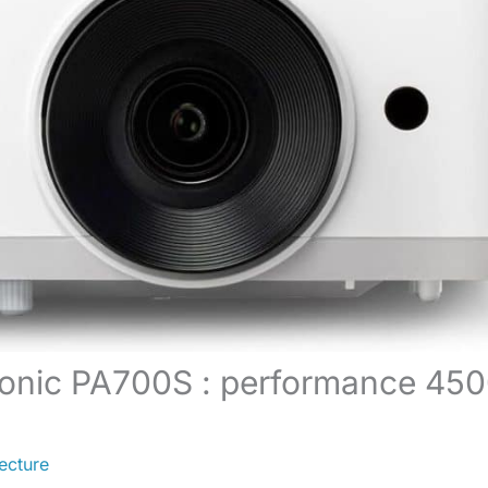
wsonic PA700S : performance 45
ecture