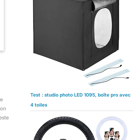
Test : studio photo LED 1095, boîte pro avec
ue
4 toiles
ion
este