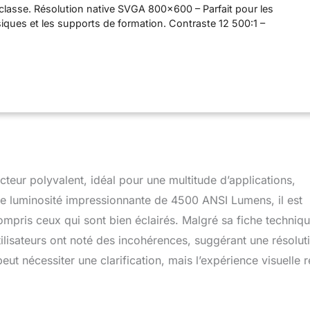
classe. Résolution native SVGA 800x600 – Parfait pour les
iques et les supports de formation. Contraste 12 500:1 –
e équilibrée et clarté pour un usage quotidien. Image jusqu’à
ection grand format pour une visibilité optimale. Double entrée
n trapézoïdale automatique – Connexion et configuration
ur polyvalent, idéal pour une multitude d’applications,
une luminosité impressionnante de 4500 ANSI Lumens, il est
ompris ceux qui sont bien éclairés. Malgré sa fiche techniq
ilisateurs ont noté des incohérences, suggérant une résolut
t nécessiter une clarification, mais l’expérience visuelle r