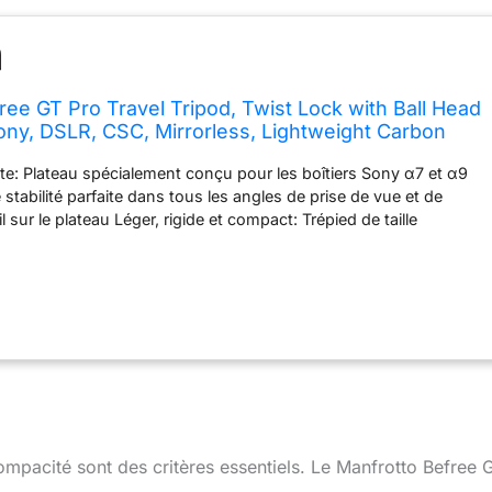
ree GT Pro Travel Tripod, Twist Lock with Ball Head
ony, DSLR, CSC, Mirrorless, Lightweight Carbon
Silver, 12 kg Payload, MKBFRTC4GTA-BH
te: Plateau spécialement conçu pour les boîtiers Sony α7 et α9
 stabilité parfaite dans tous les angles de prise de vue et de
l sur le plateau Léger, rigide et compact: Trépied de taille
transport facile, avec des jambes légères en fibre de carbone
rigidité et absorbent les vibrations Verrouillage rapide et sécurisé:
rrouillage rotatif permettant une installation rapide et intuitive
 renforcée Cadrage fluide et précis: Rotule ball avec contrôles
3 mouvements, et intégrant un bouton de contrôle de la friction
Conception unique et haut de gamme, fabrication 100% italienne
 compacité sont des critères essentiels. Le Manfrotto Befree 