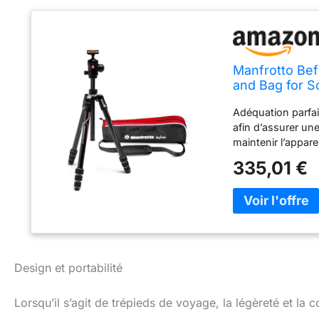
Manfrotto Bef
and Bag for S
Fibre, Black/
Adéquation parfai
afin d’assurer une
maintenir l’apparei
compacte pour un 
335,01 €
qui améliorent la 
Système Twist à ve
avec une stabilité
indépendants des 
Qualité premium: 
Design et portabilité
Lorsqu’il s’agit de trépieds de voyage, la légèreté et la