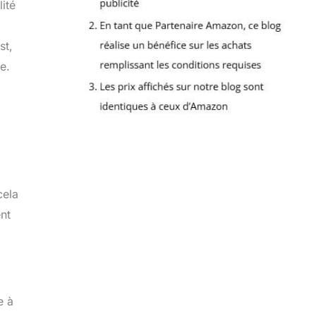
ité
st,
e.
cela
ent
e à