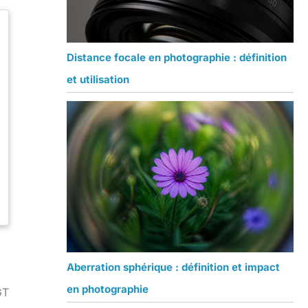
Distance focale en photographie : définition
et utilisation
Aberration sphérique : définition et impact
en photographie
GT