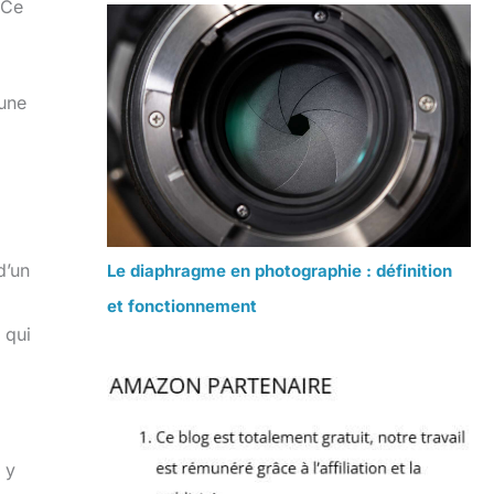
 Ce
 une
d’un
Le diaphragme en photographie : définition
et fonctionnement
 qui
 y