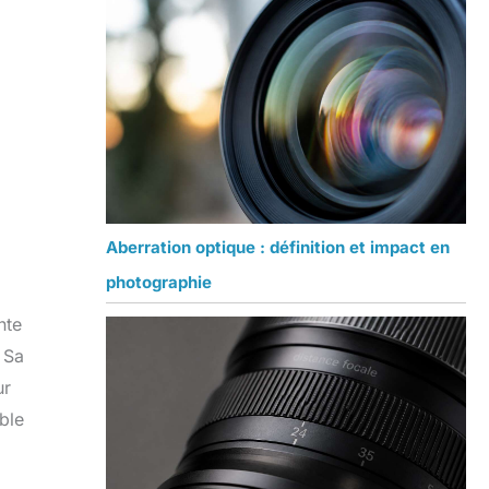
Aberration optique : définition et impact en
photographie
nte
 Sa
ur
ble