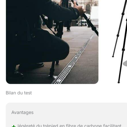
Bilan du test
Avantages
+
légèreté du trépied en fibre de carbone facilitant