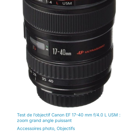
Test de l’objectif Canon EF 17-40 mm f/4.0 L USM :
zoom grand angle puissant
Accessoires photo
,
Objectifs