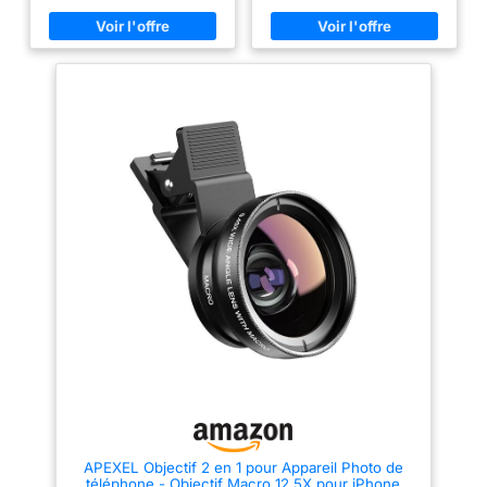
soyez un photographe
votre monde. Élargissez vos
professionnel ou un
horizons et prenez de superbes
photographe amateur, ce kit
photos de paysages ou selfies.
d'objectifs répond à vos
Impliquez toute la famille ou un
besoins de prise de vue. Avec
groupe dans vos photos.
ce kit d'objectifs, vous pouvez
L’objectif optique professionnel
facilement emporter les
est logé dans un boîtier en
objectifs de téléphone et
aluminium de qualité militaire,
capturer de belles vues partout.
garantissant une qualité et une
【Objectif super grand angle
longévité optimales. Objectif
0,45x】:Fixez à la fois l'objectif
macro 12,5x: Retirez l’objectif de
grand angle et l'objectif macro
téléobjectif universel grand
pour capturer un champ de
angle et utilisez uniquement
vision plus large et magnifique.
l’objectif macro pour des photos
Vous pouvez ajouter 45 % de la
macro ultra-détaillées.
scène en plus dans vos photos
Rapprochez votre sujet jusqu’à
pour créer de magnifiques
12,5x pour des gros plans
paysages de voyage, des
extrêmes. Pour des résultats
paysages, des architectures,
optimaux, tenez l’objectif macro
d'autres vues spectaculaires et
à environ 2 à 4 cm (0,8 à 1,6
des photos époustouflantes de
pouce) de votre sujet. Après la
vous-même et d'autres
mise au point, idéal pour
personnes, etc. Lentilles
photographier des insectes,
optiques professionnelles,
des bijoux, des pièces de
encadrées par des boîtiers en
monnaie, des plantes, etc.
aluminium militaire, assurent
Support pivotant: L’utilisation de
une haute qualité et une longue
ce kit d’zoom telephone
durée de vie. 【Objectif macro
portable pour téléphone est
APEXEL Objectif 2 en 1 pour Appareil Photo de
à clip 12,5x pour téléphone
simple. Sélectionnez
téléphone - Objectif Macro 12,5X pour iPhone
portable】:Retirez l'objectif
simplement l'objectif souhaité,