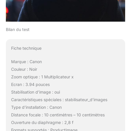
Bilan du test
Fiche technique
Marque : Canon
Couleur : Noir
Zoom optique : 1 Multiplicateur x
Ecran : 3.94 pouces
Stabilisation d’image : oui
Caractéristiques spéciales : stabilisateur_d’images
Type d’installation : Canon
Distance focale : 10 centimètres – 10 centimètres
Ouverture du diaphragme : 2,8 f
Formats supportés : ProductImage