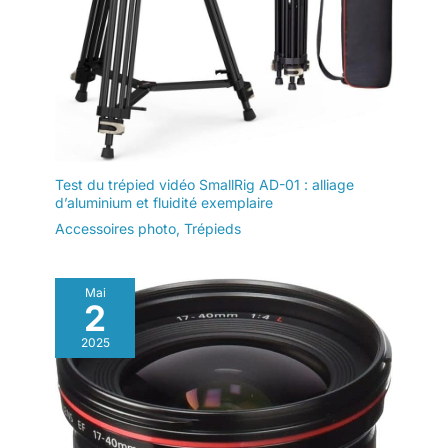
Test du trépied vidéo SmallRig AD-01 : alliage
d’aluminium et fluidité exemplaire
Accessoires photo
,
Trépieds
Mai
2
2025