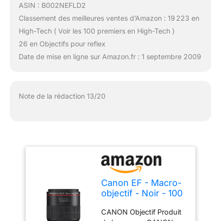
ASIN : B002NEFLD2
Classement des meilleures ventes d’Amazon : 19 223 en
High-Tech ( Voir les 100 premiers en High-Tech )
26 en Objectifs pour reflex
Date de mise en ligne sur Amazon.fr : 1 septembre 2009
Note de la rédaction 13/20
Canon EF - Macro-
objectif - Noir - 100
mm - F/2.8 L Macro
CANON Objectif Produit
IS USM - Canon EF