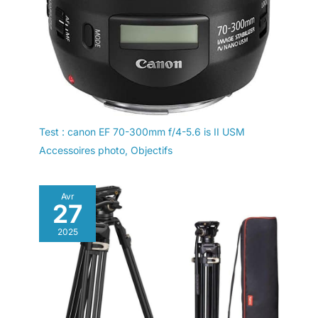
Test : canon EF 70-300mm f/4-5.6 is II USM
Accessoires photo
,
Objectifs
Avr
27
2025