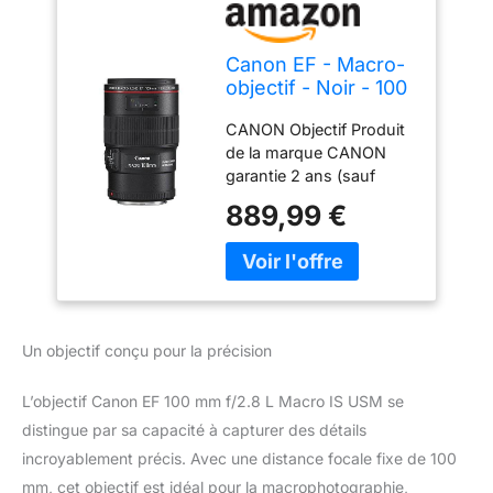
Canon EF - Macro-
objectif - Noir - 100
mm - F/2.8 L Macro
CANON Objectif Produit
IS USM - Canon EF
de la marque CANON
- Pour EOS 1000,
garantie 2 ans (sauf
1D, 50, 500, 5D, 7D,
achat marketplace) Voir
Kiss F, Kiss X2, Kiss
889,99 €
ci-dessous pour specs &
X3, Rebel T1i, Rebel
informations
XS, Rebel XSi
complémentaires
Un objectif conçu pour la précision
L’objectif Canon EF 100 mm f/2.8 L Macro IS USM se
distingue par sa capacité à capturer des détails
incroyablement précis. Avec une distance focale fixe de 100
mm, cet objectif est idéal pour la macrophotographie,