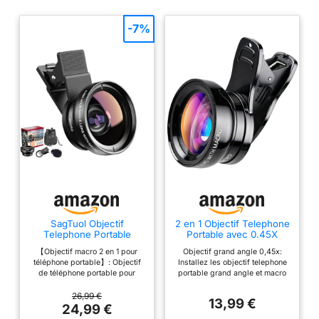
-7%
SagTuol Objectif
2 en 1 Objectif Telephone
Telephone Portable
Portable avec 0.45X
universels, 2 en 1 Objectif
Wide Angle & 12.5X
【Objectif macro 2 en 1 pour
Objectif grand angle 0,45x:
pour téléphone, Macro
Macro
téléphone portable】: Objectif
Installez les objectif telephone
12,5 x, Objectif Grand
de téléphone portable pour
portable grand angle et macro
Angle 0,45x, Macro
iPhone avec objectif macro
pour capturer une vue plus
Lens, pour la Plupart des
12,5x pour une vision nette plus
large et plus belle. L’objectif
26,99 €
Smartphones
13,99 €
détaillée et un objectif super
ultra grand angle 0,45x
24,99 €
grand angle 0,45x. Que vous
agrandit, illumine et illumine