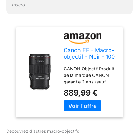
macro.
Canon EF - Macro-
objectif - Noir - 100
mm - F/2.8 L Macro
CANON Objectif Produit
IS USM - Canon EF
de la marque CANON
- Pour EOS 1000,
garantie 2 ans (sauf
1D, 50, 500, 5D, 7D,
achat marketplace) Voir
Kiss F, Kiss X2, Kiss
889,99 €
ci-dessous pour specs &
X3, Rebel T1i, Rebel
informations
XS, Rebel XSi
complémentaires
Découvrez d’autres macro-objectifs