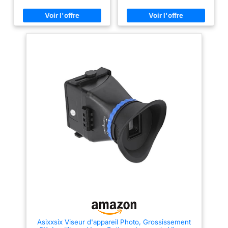
résine de qualité supérieure :
prise de vue vidéo, aidant à la
écran de 3
fabriqués à partir de résine, ces
précision de la mise au point
verres offrent une transmission
tout en garantissant que l'image
optimale de la lumière et sont
originale s'affiche sans
cruciaux pour la précision.
déformation ni scènes
Distance optimale : avec la
incomplètes grâce à une lentille
possibilité de voir jusqu'à 50
en verre optique haute
mètres clairement à travers la
définition. [Utilisation
combinaison de lentilles, vous
confortable] L'œilleton
pouvez viser en toute confiance
ergonomique en caoutchouc
des cibles éloignées. Facile à
offre un contact facial doux et
transporter et à installer : ces
un réglage de direction réglable
lentilles légères sont conçues
en fonction des habitudes
pour un transport et une
personnelles, rendant les
installation sans tracas sur vos
séances de prise de vue
viseurs d'arc, ce qui les rend
prolongées confortables, en
pratiques pour tout archer.
particulier pour les utilisateurs
Rappel des tailles : vous vous
âgés et ceux ayant des défis
référez à votre propre tableau
visuels pendant la photographie
des tailles car ces verres ont un
macro. [Réglage de précision]
diamètre de 45 mm et une
Comprend un contrôle
épaisseur d'environ 5 mm.
dioptrique réglable pour une
correction de la personnalisée
et une expérience visuelle
optimale, combiné à un
grossissement 3 fois pour
capturer des détails de prise de
vue complexes sans effort dans
diverses conditions d'éclairage
Asixxsix Viseur d'appareil Photo, Grossissement
[Compatibilité universelle]