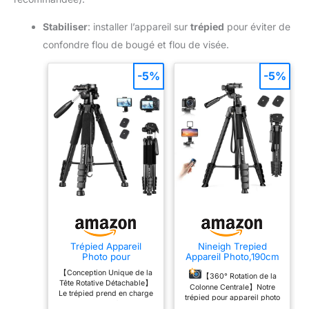
Stabiliser
: installer l’appareil sur
trépied
pour éviter de
confondre flou de bougé et flou de visée.
-5%
-5%
Trépied Appareil
Nineigh Trepied
Photo pour
Appareil Photo,190cm
Smartphone, Victiv
Trepied Smartphone
【Conception Unique de la
185cm Trépied
【360° Rotation de la
Tête Rotative Détachable】
Caméra
Colonne Centrale】Notre
Le trépied prend en charge
trépied pour appareil photo
le panoramique à 360 °, le
est équipé d'une colonne