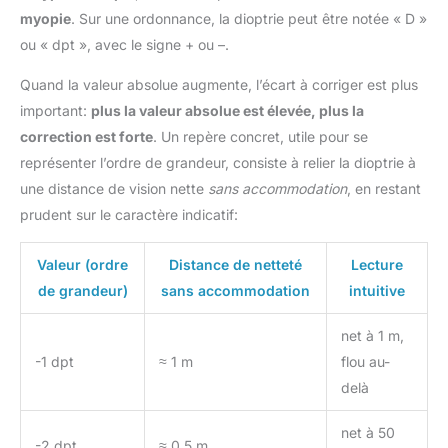
myopie
. Sur une ordonnance, la dioptrie peut être notée « D »
ou « dpt », avec le signe + ou –.
Quand la valeur absolue augmente, l’écart à corriger est plus
important:
plus la valeur absolue est élevée, plus la
correction est forte
. Un repère concret, utile pour se
représenter l’ordre de grandeur, consiste à relier la dioptrie à
une distance de vision nette
sans accommodation
, en restant
prudent sur le caractère indicatif:
Valeur (ordre
Distance de netteté
Lecture
de grandeur)
sans accommodation
intuitive
net à 1 m,
-1 dpt
≈ 1 m
flou au-
delà
net à 50
-2 dpt
≈ 0,5 m