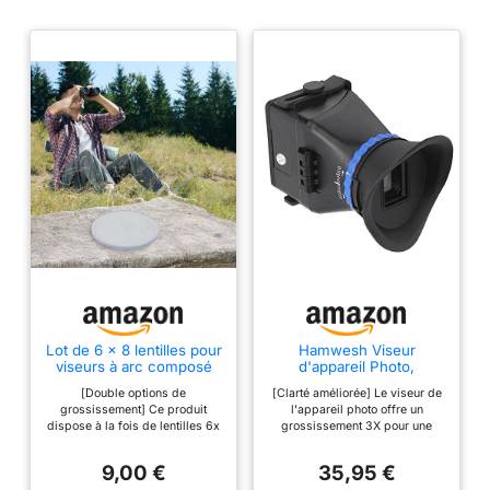
Lot de 6 x 8 lentilles pour
Hamwesh Viseur
viseurs à arc composé
d'appareil Photo,
en résine 45 mm de
Grossissement 3X,
[Double options de
[Clarté améliorée] Le viseur de
diamètre pour un
Loupe de Viseur LCD, de
grossissement] Ce produit
l'appareil photo offre un
visionnage précis de la
3,2 Pouces avec Lentille
dispose à la fois de lentilles 6x
grossissement 3X pour une
distance (AV41 8X)
en Verre Optique
et 8x, offrant une polyvalence
visualisation claire de la lumière
Dioptrique Réglable,
pour diverses conditions avec
du jour et une observation
œilleton en Caoutchouc
9,00 €
35,95 €
amélioration. Construction en
précise des détails pendant la
pour Appareils Photo à