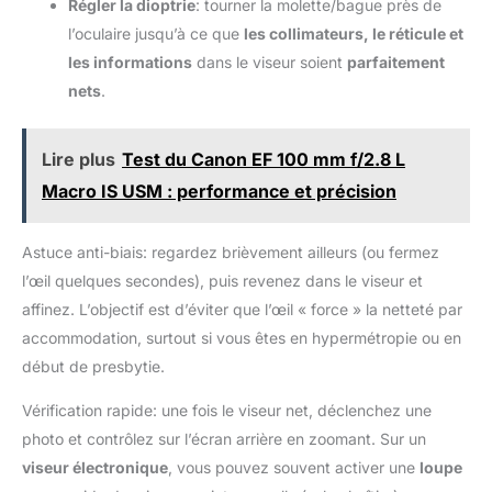
Régler la dioptrie
: tourner la molette/bague près de
S23 Ultra, Huawei et Xiaomi
l'angle de vue optimal. Le support universel convient
garantie pour remplacer les
[Trépied Stable
aux smartphones de 6,6 à 9,1 cm de largeur (taille
pieds en caoutchouc
l’oculaire jusqu’à ce que
les collimateurs, le réticule et
avecTélécommande]
d'écran 10-18 cm) et est compatible avec la plupart des
antidérapants.
Fabriqué à partir de tubes
les informations
dans le viseur soient
parfaitement
appareils photo, caméras d'action et webcams via la
en aluminium de haute
fixation à vis 1/4" (Note : la télécommande ne fonctionne
nets
.
qualité et de matériaux ABS,
qu'avec les téléphones, pas avec les appareils photo).
ce trépied offre une
[Idéal pour la Création de Contenu] Parfait pour les
stabilité et une stabilité
selfies, vlogs et créations de contenus réseaux sociaux,
exceptionnelles sur tous les
le trépied RISEOFLE inclut une télécommande sans fil
Lire plus
Test du Canon EF 100 mm f/2.8 L
types de terrains, aidant les
pour des prises de vue sans effort. Que vous soyez sur
photographes ou les
Instagram, YouTube, TikTok ou Twitter, ce support
Macro IS USM : performance et précision
créateurs de contenu à
téléphonique vous aide à capturer des photos et vidéos
capturer des photos ou des
de qualité professionnelle avec aisance.
vidéos époustouflantes.
L'obturateur à distance de
Astuce anti-biais: regardez brièvement ailleurs (ou fermez
poche inclus vous permet
de prendre des photos ou
l’œil quelques secondes), puis revenez dans le viseur et
des vidéos jusqu'à 33
pieds / 10 mètres sans aide
affinez. L’objectif est d’éviter que l’œil « force » la netteté par
supplémentaire et est très
accommodation, surtout si vous êtes en hypermétropie ou en
flexible
début de presbytie.
Vérification rapide: une fois le viseur net, déclenchez une
photo et contrôlez sur l’écran arrière en zoomant. Sur un
viseur électronique
, vous pouvez souvent activer une
loupe