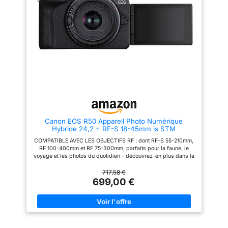
amateurs qui veulent un objectif
et net. LA CRÉATIVITÉ À
compact de tous les jours (Sony
PORTÉE DE MAIN : ajoutez
E 16-50mm) et un zoom
facilement des effets pour
supplémentaire (Sony E 55-
obtenir des résultats
210mm) pour photographier et
époustouflants avec les filtres
filmer le sport et la nature
créatifs et la fonction de
création assistée. Vous pourrez
ainsi tester divers modes et
effets de prise de vue, et régler
l'éclairage, le flou d'arrière-
plan et plus encore pour des
photos personnalisées. UNE
CONNECTIVITÉ FLUIDE :
utilisez Camera Connect pour
relier votre appareil photo
Canon EOS R50 Appareil Photo Numérique
hybride Canon EOS R100 à
Hybride 24,2 + RF-S 18-45mm is STM
votre smartphone pour des
prises de vue à distance et le
COMPATIBLE AVEC LES OBJECTIFS RF : dont RF-S 55-210mm,
transfert de fichiers via le
RF 100-400mm et RF 75-300mm, parfaits pour la faune, le
Bluetooth et le Wi-Fi pour
voyage et les photos du quotidien - découvrez-en plus dans la
partager vos contenus
Boutique Canon ACCESSOIRES ESSENTIELS : La poignée du
facilement avec vos proches.
trépied et le microphone facilitent le tournage, avec plus de
717,58 €
COMPACT ET FACILE À
stabilité et un son plus net HAUTE RÉSOLUTION - Le capteur
699,00 €
UTILISER : l'EOS R100 combine
de 24,2 mégapixels au format APS-C vous permet de capturer
une interface conviviale, des
des photos nettes et détaillées avec un flou d'arrière-plan
commandes tactiles et un viseur
attrayant ainsi que d'enregistrer des vidéos UHD 4K 30p à
électronique (EVF) haute
partir du suréchantillonnage des données du capteur 6K. DEEP
résolution dans un boîtier
LEARNING - L'appareil photo hybride offre un support optimal
compact pour des prises de
pour les tâches créatives. L'algorithme d'apprentissage en