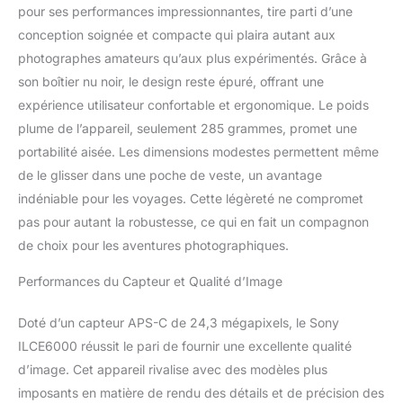
(DCF version 2.0, Exif
pour ses performances impressionnantes, tire parti d’une
version 2.3, compatible
conception soignée et compacte qui plaira autant aux
MPF), RAW (format Sony
photographes amateurs qu’aux plus expérimentés. Grâce à
ARW 2.3) Viseur OLED
son boîtier nu noir, le design reste épuré, offrant une
SVGA Tru-Finder net
expérience utilisateur confortable et ergonomique. Le poids
Taille de l'image (pixels),
Balayage Panorama:
plume de l’appareil, seulement 285 grammes, promet une
Large: horizontal 12416 x
portabilité aisée. Les dimensions modestes permettent même
1856 (23M), vertical
de le glisser dans une poche de veste, un avantage
5536 x 2160 (12M),
indéniable pour les voyages. Cette légèreté ne compromet
Standard: horizontal
8192 x 1856 (15M),
pas pour autant la robustesse, ce qui en fait un compagnon
vertical 3872 x 2160
de choix pour les aventures photographiques.
(8.4M)
Performances du Capteur et Qualité d’Image
Doté d’un capteur APS-C de 24,3 mégapixels, le Sony
ILCE6000 réussit le pari de fournir une excellente qualité
d’image. Cet appareil rivalise avec des modèles plus
imposants en matière de rendu des détails et de précision des