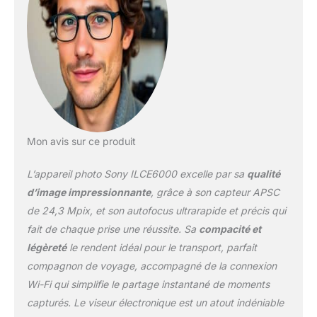
ARW 2.3) Viseur OLED
SVGA Tru-Finder net
Taille de l'image (pixels),
Balayage Panorama:
Large: horizontal 12416 x
1856 (23M), vertical
5536 x 2160 (12M),
Standard: horizontal
8192 x 1856 (15M),
Mon avis sur ce produit
vertical 3872 x 2160
(8.4M)
L’appareil photo Sony ILCE6000 excelle par sa
qualité
d’image impressionnante
, grâce à son capteur APSC
de 24,3 Mpix, et son autofocus ultrarapide et précis qui
fait de chaque prise une réussite. Sa
compacité et
légèreté
le rendent idéal pour le transport, parfait
compagnon de voyage, accompagné de la connexion
Wi-Fi qui simplifie le partage instantané de moments
capturés. Le viseur électronique est un atout indéniable