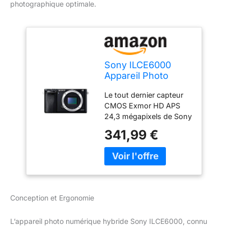
photographique optimale.
Sony ILCE6000
Appareil Photo
Numérique Hybride,
Le tout dernier capteur
Boitier Nu, Capteur
CMOS Exmor HD APS
APSC, 24,3 Mpix,
24,3 mégapixels de Sony
Autofocus
; Mise au point
UltraRapide Noir
341,99 €
automatique Fast Hybrid
avancée ; SVGA Tru-
Finder. Capteur CMOS
Exmor HD APS 24,3
mégapixels Mise au point
auto Fast Hybrid
Conception et Ergonomie
avancée.Format
d'enregistrement
L’appareil photo numérique hybride Sony ILCE6000, connu
(images fixes): JPEG