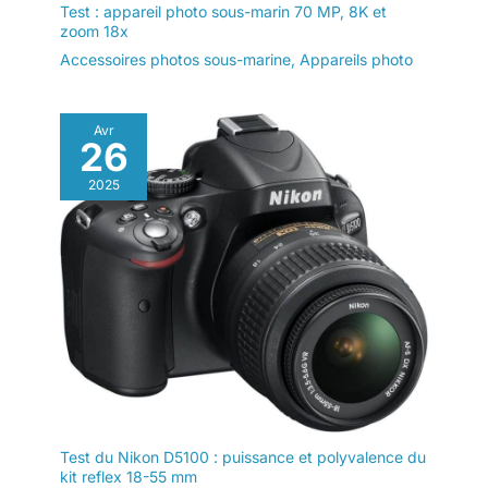
Test : appareil photo sous-marin 70 MP, 8K et
zoom 18x
Accessoires photos sous-marine
,
Appareils photo
Avr
26
2025
Test du Nikon D5100 : puissance et polyvalence du
kit reflex 18-55 mm