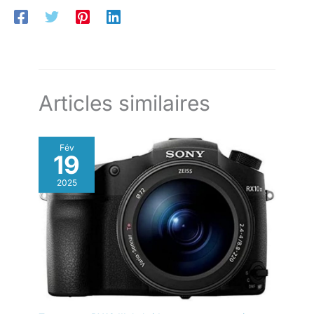
vue confortables en
profondeur détecte les personnes, les animaux et les véhicules
déplacement. Profitez de sa
pour se concentrer rapidement sur les sujets et suivre avec
polyvalence grâce à sa monture
précision la mise au point lorsqu'ils se déplacent. ASSISTANT
RF offrant la possibilité
CREATIF : l'assistant d'enregistrement créatif sélectionne
d'utiliser aussi bien des
automatiquement les paramètres idéaux pour différentes
objectifs RF que EF.
scènes. Idéal pour les vlogs, les voyages, les reportages et les
événements.
Articles similaires
Fév
19
2025