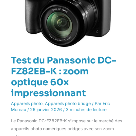
K
:
zoom
optique
60x
impressionnant
Test du Panasonic DC-
FZ82EB-K : zoom
optique 60x
impressionnant
Appareils photo
,
Appareils photo bridge
/ Par
Eric
Moreau
/
26 janvier 2026
/
3 minutes de lecture
Le Panasonic DC-FZ82EB-K s’impose sur le marché des
appareils photo numériques bridges avec son zoom