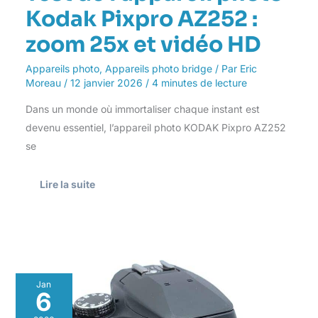
Kodak Pixpro AZ252 :
zoom 25x et vidéo HD
Appareils photo
,
Appareils photo bridge
/ Par
Eric
Moreau
/
12 janvier 2026
/
4 minutes de lecture
Dans un monde où immortaliser chaque instant est
devenu essentiel, l’appareil photo KODAK Pixpro AZ252
se
Lire la suite
Test
Jan
:
6
panasonic