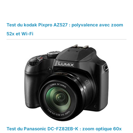
Test du kodak Pixpro AZ527 : polyvalence avec zoom
52x et Wi-Fi
Test du Panasonic DC-FZ82EB-K : zoom optique 60x