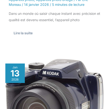
Moreau
/
14 janvier 2026
/
5 minutes de lecture
Dans un monde où saisir chaque instant avec précision et
qualité est devenu essentiel, l’appareil photo
Lire la suite
Test
Jan
du
13
kodak
Pixpro
2026
AZ528
:
zoom
52x
et
vidéo