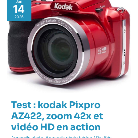
Jan
:
14
kodak
Pixpro
2026
AZ422,
zoom
42x
et
vidéo
HD
en
action
Test : kodak Pixpro
AZ422, zoom 42x et
vidéo HD en action
Appareils photo
,
Appareils photo bridge
/ Par
Eric