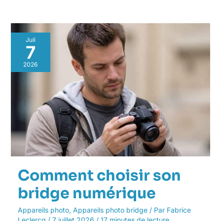
Comment
Juil
choisir
7
son
bridge
2026
numérique
Comment choisir son
bridge numérique
Appareils photo
,
Appareils photo bridge
/ Par
Fabrice
Leclercq
/
7 juillet 2026
/
17 minutes de lecture