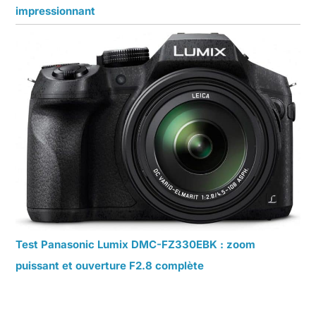
impressionnant
Test Panasonic Lumix DMC-FZ330EBK : zoom
puissant et ouverture F2.8 complète