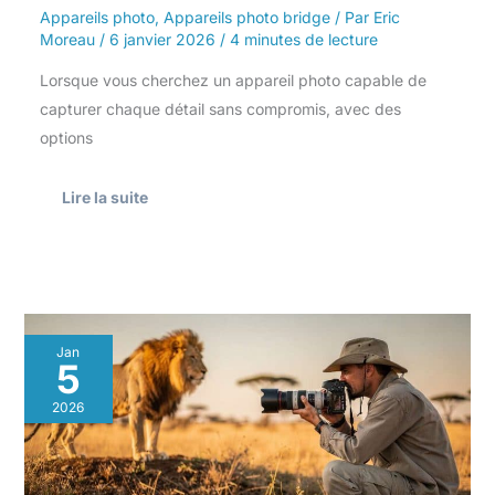
Appareils photo
,
Appareils photo bridge
/ Par
Eric
Moreau
/
6 janvier 2026
/
4 minutes de lecture
Lorsque vous cherchez un appareil photo capable de
capturer chaque détail sans compromis, avec des
options
Lire la suite
Photographie
Jan
animalière
5
:
choisir
2026
un
bridge
performant