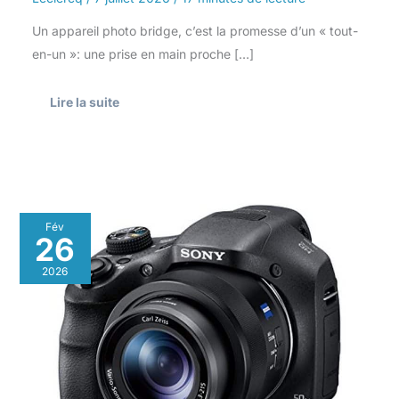
Un appareil photo bridge, c’est la promesse d’un « tout-
en-un »: une prise en main proche […]
Lire la suite
Test
Fév
du
26
Sony
DSCHX350
2026
:
bridge
performant
avec
zoom
optique
50x