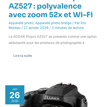
AZ527 : polyvalence
avec zoom 52x et Wi-Fi
Appareils photo
,
Appareils photo bridge
/ Par
Eric
Moreau
/
27 janvier 2026
/
3 minutes de lecture
Le KODAK Pixpro AZ527 se présente comme une option
séduisante pour les amateurs de photographie à
Lire la suite
Test
Jan
du
26
Panasonic
DC-
2026
FZ82EB-