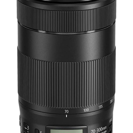
téléphone est compatible avec les téléphones 3,5 "- 7,2"
(iPhone, Samsung, Huawei, Xiaomi, etc.) Avec un port de botte
froide pour installer microphone ou lampe de complément.
Équipé d'une télécommande sans fil, il vous permet de prendre
des photos dans un rayon de 10 m