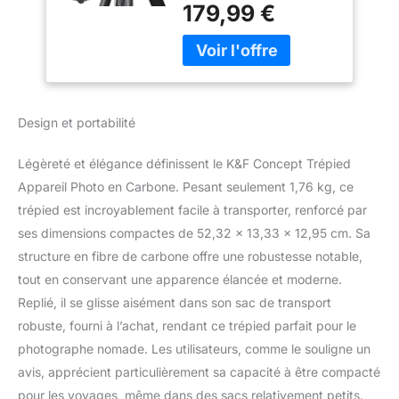
179,99 €
carbone, qui est 30%
plus léger que
l'aluminium. Grâce au
matériau carbone, ce
trépied compact est plus
solide, plus stable et plus
Design et portabilité
compact. C'est le
meilleur choix pour la
Légèreté et élégance définissent le K&F Concept Trépied
photographie en
extérieur. 【Léger et
Appareil Photo en Carbone. Pesant seulement 1,76 kg, ce
Portable】Trépied léger
trépied est incroyablement facile à transporter, renforcé par
en fibre de carbone avec
ses dimensions compactes de 52,32 x 13,33 x 12,95 cm. Sa
tête de trépied inclus ne
structure en fibre de carbone offre une robustesse notable,
pèse que 1.76KG.
tout en conservant une apparence élancée et moderne.
Hauteur repliée de 50cm.
Ce qui est super portable
Replié, il se glisse aisément dans son sac de transport
avec le sac de transport
robuste, fourni à l’achat, rendant ce trépied parfait pour le
du trépied, idéal pour le
photographe nomade. Les utilisateurs, comme le souligne un
transport en voyage.
avis, apprécient particulièrement sa capacité à être compacté
【Hauteur Réglable】Le
trépied professionnel a 4
pour les voyages, même dans des sacs relativement petits.