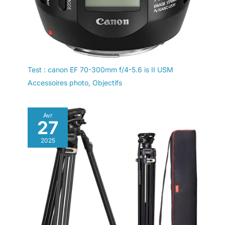
Test : canon EF 70-300mm f/4-5.6 is II USM
Accessoires photo
,
Objectifs
Avr
27
2025