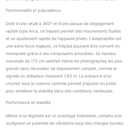
sections de jambes avec
un diamètre de 28mm,
Fonctionnalité et polyvalence
pous pouvez ajuster la
hauteur de 58cm à
Doté d’une rotule à 360° et d’une plaque de dégagement
173cm d’une seule
rapide type Arca, ce trépied permet des mouvements fluides
main.Très léger et
et un ajustement rapide de l’appareil photo. L’adaptabilité est
compact, ce qui le rend
une autre force majeure, ce trépied pouvant être converti en
idéal pour la
photographie en intérieur
monopode grâce à ses composants amovibles. Sa hauteur
et en extérieur. 【360°
maximale de 173 cm satisfait même les photographes les plus
Rotule Panoramique】
grands sans nécessiter de déploiement complet, comme le
Tête sphérique en métal
signale un utilisateur mesurant 1,83 m. La présence d’un
(diamètre : 36 mm),
usinée avec la
crochet sous la colonne centrale permet d’ajouter du poids
technologie CNC，peut
pour améliorer la stabilité dans des conditions venteuses.
être tourné à n'importe
quel angle vous voulez,
Performance et stabilité
vous permet de
configurer des tirs de
Même si sa légèreté est un avantage indéniable, certains avis
précision pour capturer
soulignent un potentiel de vibrations sous des charges lourdes
la beauté des paysages.