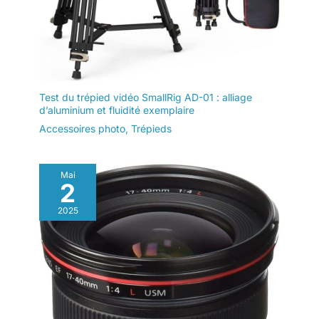
Test du trépied vidéo SmallRig AD-01 : alliage
d’aluminium et fluidité exemplaire
Accessoires photo
,
Trépieds
Mai
2
2025