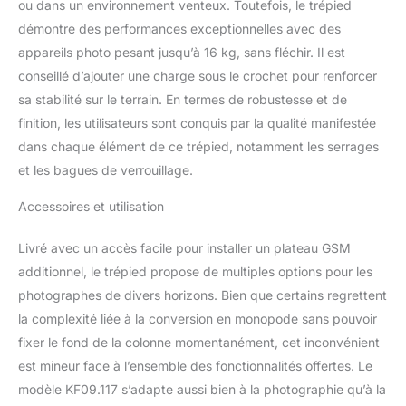
ou dans un environnement venteux. Toutefois, le trépied
La capacité de charge
est de 16KG.
démontre des performances exceptionnelles avec des
【Monopode
appareils photo pesant jusqu’à 16 kg, sans fléchir. Il est
Détachable】Ce trépied
conseillé d’ajouter une charge sous le crochet pour renforcer
photo peut être
sa stabilité sur le terrain. En termes de robustesse et de
transformé en
monopode.Il inverse la
finition, les utilisateurs sont conquis par la qualité manifestée
colonne centrale pour
dans chaque élément de ce trépied, notamment les serrages
réaliser des prises de vue
et les bagues de verrouillage.
en contre-plongée, de la
macro-photographie, de
Accessoires et utilisation
la photographie spéciale.
Livré avec un accès facile pour installer un plateau GSM
additionnel, le trépied propose de multiples options pour les
photographes de divers horizons. Bien que certains regrettent
la complexité liée à la conversion en monopode sans pouvoir
fixer le fond de la colonne momentanément, cet inconvénient
est mineur face à l’ensemble des fonctionnalités offertes. Le
modèle KF09.117 s’adapte aussi bien à la photographie qu’à la