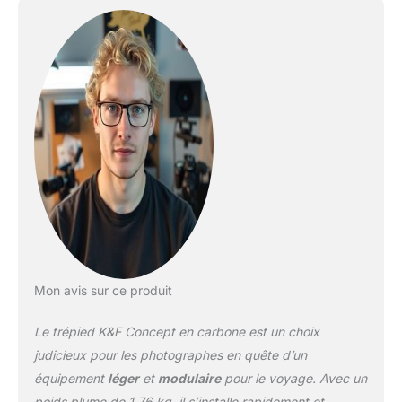
compact. C'est le
meilleur choix pour la
photographie en
extérieur. 【Léger et
Portable】Trépied léger
en fibre de carbone avec
tête de trépied inclus ne
pèse que 1.76KG.
Hauteur repliée de 50cm.
Ce qui est super portable
avec le sac de transport
du trépied, idéal pour le
transport en voyage.
【Hauteur Réglable】Le
trépied professionnel a 4
Mon avis sur ce produit
sections de jambes avec
un diamètre de 28mm,
Le trépied K&F Concept en carbone est un choix
pous pouvez ajuster la
hauteur de 58cm à
judicieux pour les photographes en quête d’un
173cm d’une seule
équipement
léger
et
modulaire
pour le voyage. Avec un
main.Très léger et
poids plume de 1,76 kg, il s’installe rapidement et