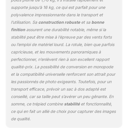
compact, ce qui le rend
supporte jusqu’à 16 kg, ce qui est parfait pour une
idéal pour la
photographie en intérieur
polyvalence impressionnante dans le transport et
et en extérieur. 【360°
l’utilisation. Sa
construction robuste
et sa
bonne
Rotule Panoramique】
finition
assurent une durabilité notable, même si la
Tête sphérique en métal
stabilité peut être mise à l’épreuve par des vents forts
(diamètre : 36 mm),
usinée avec la
ou l’emploi de matériel lourd. La rotule, bien que parfois
technologie CNC，peut
capricieuse, et les mouvements panoramiques à
être tourné à n'importe
perfectionner, n’enlèvent rien à son excellent rapport
quel angle vous voulez,
qualité-prix. La possibilité de conversion en monopode
vous permet de
configurer des tirs de
et la compatibilité universelle renforcent son attrait pour
précision pour capturer
les passionnés de photo exigeants. Toutefois, pour un
la beauté des paysages.
transport efficace, prévoir un sac à dos adapté est
La capacité de charge
conseillé, car sa taille peut s’avérer un peu gênante. En
est de 16KG.
somme, ce trépied combine
stabilité
et fonctionnalité,
【Monopode
Détachable】Ce trépied
ce qui en fait un allié de choix pour capturer des images
photo peut être
de qualité.
transformé en