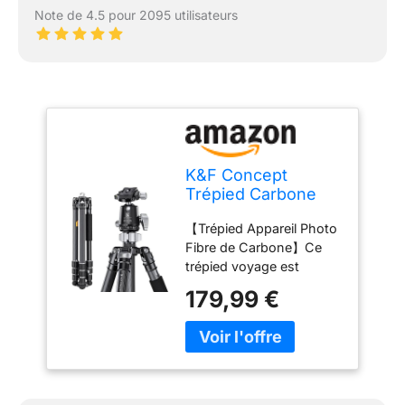
Note de 4.5 pour 2095 utilisateurs
K&F Concept
Trépied Carbone
173cm
【Trépied Appareil Photo
Professionnel
Fibre de Carbone】Ce
Rotule 360°
trépied voyage est
fabriqué en fibre de
179,99 €
carbone, qui est 30%
plus léger que
l'aluminium. Grâce au
matériau carbone, ce
trépied compact est plus
solide, plus stable et plus