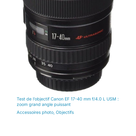
Test de l’objectif Canon EF 17-40 mm f/4.0 L USM :
zoom grand angle puissant
Accessoires photo
,
Objectifs