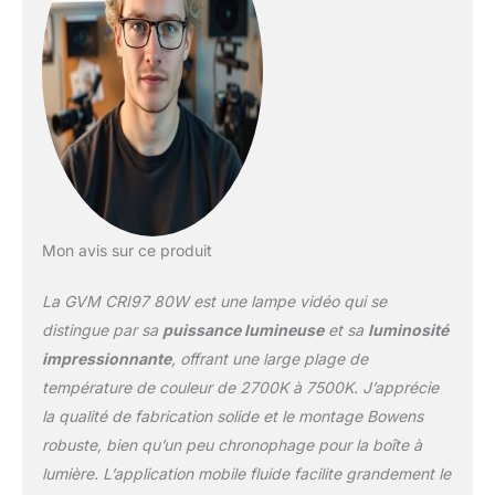
Vre, Paparae zzies. 【Dual
Power Option Design】: ①
Direct AC power supply. ②
Powered by 2 NP series
batteries (battery not
included), so you can use
the light anywhere. Built-in
silent fan works
automatically when the
light is above 60℃(140°F),
better protect the COB
Mon avis sur ce produit
lamp bead for video
productions and improve
La GVM CRI97 80W est une lampe vidéo qui se
the efficiency of your
studio lighting. 【Smart
distingue par sa
puissance lumineuse
et sa
luminosité
Application - Precise
impressionnante
, offrant une large plage de
Control Function】: GVM
température de couleur de 2700K à 7500K. J’apprécie
led studio light support
la qualité de fabrication solide et le montage Bowens
stepless brightness
adjustment from 0% to
robuste, bien qu’un peu chronophage pour la boîte à
100% and observe the
lumière. L’application mobile fluide facilite grandement le
data through the LED