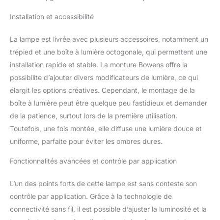
better protect the COB
Installation et accessibilité
lamp bead for video
productions and improve
the efficiency of your
La lampe est livrée avec plusieurs accessoires, notamment un
studio lighting. 【Smart
trépied et une boîte à lumière octogonale, qui permettent une
Application - Precise
installation rapide et stable. La monture Bowens offre la
Control Function】: GVM
possibilité d’ajouter divers modificateurs de lumière, ce qui
led studio light support
élargit les options créatives. Cependant, le montage de la
stepless brightness
adjustment from 0% to
boîte à lumière peut être quelque peu fastidieux et demander
100% and observe the
de la patience, surtout lors de la première utilisation.
data through the LED
Toutefois, une fois montée, elle diffuse une lumière douce et
screen. Or you can
uniforme, parfaite pour éviter les ombres dures.
download the GVM app
and connect "BT_LED" to
Fonctionnalités avancées et contrôle par application
use the light, adjust the
lighting settings of
photography on your
L’un des points forts de cette lampe est sans conteste son
phone via Bluetooth. and
contrôle par application. Grâce à la technologie de
can be controlled in
connectivité sans fil, il est possible d’ajuster la luminosité et la
groups with GVM branded