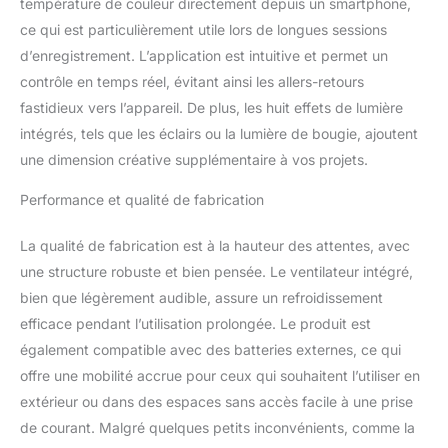
température de couleur directement depuis un smartphone,
devices that support mesh
ce qui est particulièrement utile lors de longues sessions
network. 【Bowens &
Octagonal Softbox】GVM
d’enregistrement. L’application est intuitive et permet un
SD80D COB video light
contrôle en temps réel, évitant ainsi les allers-retours
adopts the Bowens mount
fastidieux vers l’appareil. De plus, les huit effets de lumière
design, and the package
intégrés, tels que les éclairs ou la lumière de bougie, ajoutent
also includes an octagon
softbox, diffuser and
une dimension créative supplémentaire à vos projets.
tripod. Bowens mount
allows you to add all your
Performance et qualité de fabrication
modifiers in the hosting
area, whether you need
La qualité de fabrication est à la hauteur des attentes, avec
soft photographic lighting,
une structure robuste et bien pensée. Le ventilateur intégré,
hard lights or even
bien que légèrement audible, assure un refroidissement
projectors, you can mount
efficace pendant l’utilisation prolongée. Le produit est
the unit to easily create
large video light scenes.
également compatible avec des batteries externes, ce qui
【Portable & Lightweight】
offre une mobilité accrue pour ceux qui souhaitent l’utiliser en
80W LED video light is
extérieur ou dans des espaces sans accès facile à une prise
compact (8.6×5 inches)
de courant. Malgré quelques petits inconvénients, comme la
and lightweight (2.6 lbs),