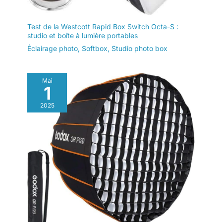
Test de la Westcott Rapid Box Switch Octa-S :
studio et boîte à lumière portables
Éclairage photo
,
Softbox
,
Studio photo box
Mai
1
2025