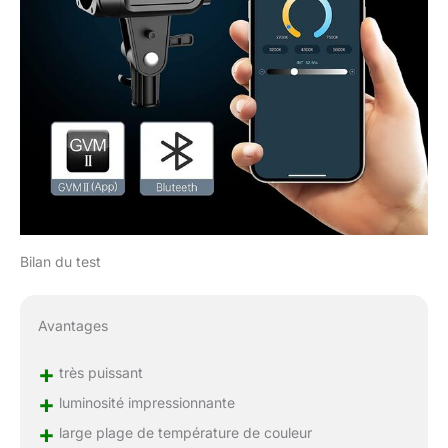
Bilan du test
Avantages
+
très puissant
+
luminosité impressionnante
+
large plage de température de couleur