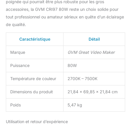
with a 79 inch tripod, 27.5
poignée qui pourrait être plus robuste pour les gros
inch octagonal softbox.
accessoires, la GVM CRI97 80W reste un choix solide pour
What you get: 1 x 80W
tout professionnel ou amateur sérieux en quête d’un éclairage
two-tone video lamp, 1 x
de qualité.
octagonal softbox, 1 x
tripod, 1 x AC adapter, 1 x
power cable, 1 x
Caractéristique
Détail
hyperreflector, 1 x user
manual. GVM is committed
Marque
GVM Great Video Maker
to providing better service.
Puissance
80W
Température de couleur
2700K – 7500K
Dimensions du produit
21,84 x 69,85 x 21,84 cm
Poids
5,47 kg
Utilisation et retour d’expérience