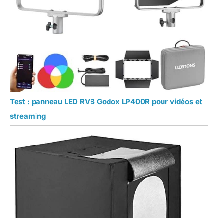
Test : panneau LED RVB Godox LP400R pour vidéos et
streaming