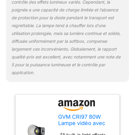
contrôle des effets lumineux variés. Cependant, la
screen. Or you can
poignée a une capacité de charge limitée et l’absence
download the GVM app
and connect "BT_LED" to
de protection pour la diode pendant le transport est
use the light, adjust the
regrettable. La lampe tend à chauffer lors d’une
lighting settings of
utilisation prolongée, mais sa lumière continue et solide,
photography on your
diffusée uniformément par la softbox, compense
phone via Bluetooth. and
can be controlled in
largement ces inconvénients. Globalement, le rapport
groups with GVM branded
qualité-prix est excellent, avec notamment une note de
devices that support mesh
5 pour la puissance lumineuse et le contrôle par
network. 【Bowens &
application.
Octagonal Softbox】GVM
SD80D COB video light
adopts the Bowens mount
design, and the package
also includes an octagon
softbox, diffuser and
tripod. Bowens mount
GVM CRI97 80W
allows you to add all your
Lampe vidéo avec
modifiers in the hosting
boîte à
area, whether you need
【8 built-in light effects