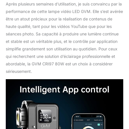
Après plusieurs semaines d’utilisation, je suis convaincu par la
performance de cette lampe vidéo LED GVM. Elle s’est avérée
être un atout précieux pour la réalisation de contenus de
haute qualité, tant pour les vidéos YouTube que pour les
séances photo. Sa capacité à produire une lumière continue
et stable est un véritable plus, et le contrôle par application
simplifie grandement son utilisation au quotidien. Pour ceux
qui recherchent une solution d’éclairage professionnelle et
abordable, la GVM CRI97 80W est un choix à considérer
sérieusement.