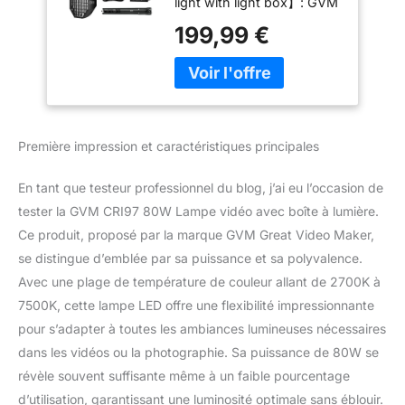
light with light box】: GVM
7500K LED Studio
SD80D led studio light
Éclairage pour la
199,99 €
adpot the COB lamp
Photographie,lumière
CRI97+ pearl, dimmable
Photo Bi-Color avec
color temperature ranging
8 Effets de Lampe
from 2700K-7500K,
pour vidéo Youtube
supports 8 light effects to
Studio
meet the needs of the user
Première impression et caractéristiques principales
who wants to shoot
multiple scenes: flash,
En tant que testeur professionnel du blog, j’ai eu l’occasion de
flash, candles, TV, bad
bulb, explosion, fire egg
tester la GVM CRI97 80W Lampe vidéo avec boîte à lumière.
Vre, Paparae zzies. 【Dual
Ce produit, proposé par la marque GVM Great Video Maker,
Power Option Design】: ①
se distingue d’emblée par sa puissance et sa polyvalence.
Direct AC power supply. ②
Avec une plage de température de couleur allant de 2700K à
Powered by 2 NP series
7500K, cette lampe LED offre une flexibilité impressionnante
batteries (battery not
included), so you can use
pour s’adapter à toutes les ambiances lumineuses nécessaires
the light anywhere. Built-in
dans les vidéos ou la photographie. Sa puissance de 80W se
silent fan works
révèle souvent suffisante même à un faible pourcentage
automatically when the
d’utilisation, garantissant une luminosité optimale sans éblouir.
light is above 60℃(140°F),