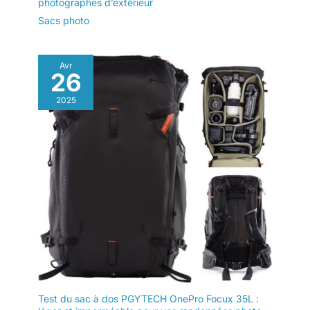
photographes d’extérieur
Sacs photo
Avr
26
2025
Test du sac à dos PGYTECH OnePro Focux 35L :