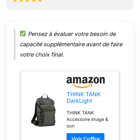
Pensez à évaluer votre besoin de
capacité supplémentaire avant de faire
votre choix final.
THINK TANK
DarkLight
Backpack 20L -
THINK TANK
montane Green
Accessoire image &
son