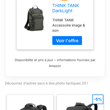
THINK TANK
DarkLight
Backpack 20L -
THINK TANK
montane Green
Accessoire image &
son
Disponibilité et prix à jour – informations fournies par
Amazon
Découvrez d’autres sacs à dos photo tactiques 20 l
-5%