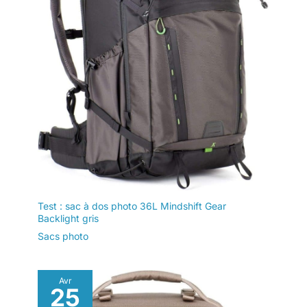
Test : sac à dos photo 36L Mindshift Gear
Backlight gris
Sacs photo
Avr
25