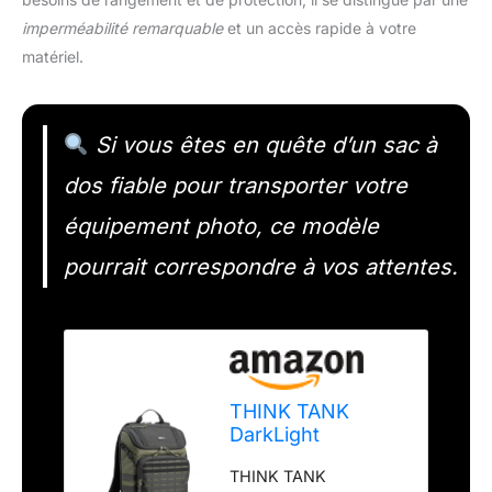
imperméabilité remarquable
et un accès rapide à votre
matériel.
Si vous êtes en quête d’un sac à
dos fiable pour transporter votre
équipement photo, ce modèle
pourrait correspondre à vos attentes.
THINK TANK
DarkLight
Backpack 20L -
THINK TANK
montane Green