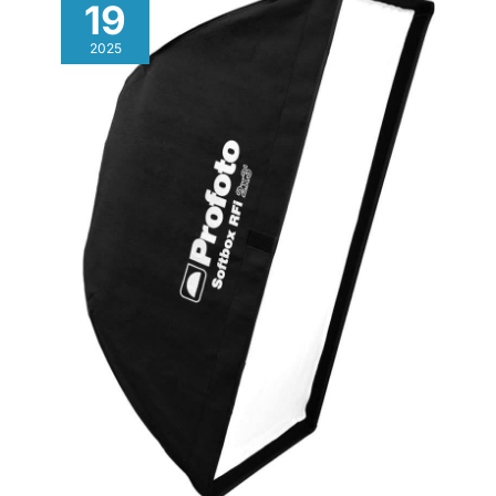
d'éclairage. Lampe de Vlogging Largement Compatible et
19
garantie, 3 mois de
Multi-Usage: Compatible pour Sony
remboursement et un support
A6300/A6400/A6500/A6600, pour Canon, pour Nikon. Peut
client très réactif disponible 24
2025
être utilisé avec les voyages/YouTube/Selfie
heures sur 24 pour assurer
vidéo/Photographie culinaire/Diffusion en direct/TikTok.
votre satisfaction. Si vous avez
des questions, n'hésitez pas à
nous contacter