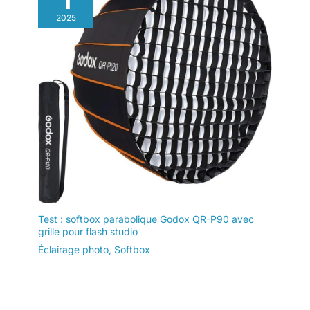
1
2025
Test : softbox parabolique Godox QR-P90 avec
grille pour flash studio
Éclairage photo
,
Softbox