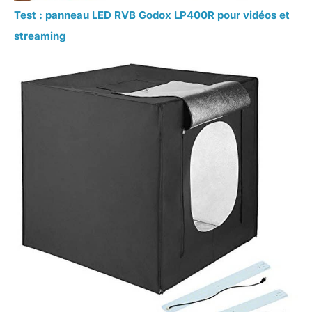
Test : panneau LED RVB Godox LP400R pour vidéos et
streaming