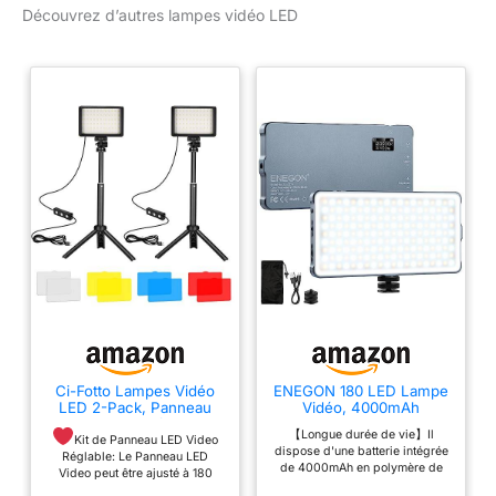
Découvrez d’autres lampes vidéo LED
Ci-Fotto Lampes Vidéo
ENEGON 180 LED Lampe
LED 2-Pack, Panneau
Vidéo, 4000mAh
LED Video USB à Variable
Rechargeable Deux
【Longue durée de vie】Il
5600K avec Mini Trépied
Couleurs Panneau LED
Kit de Panneau LED Video
dispose d'une batterie intégrée
et Filtres Colorés pour
Video Light sur Caméra,
Réglable: Le Panneau LED
de 4000mAh en polymère de
Studios Photo, Prise de
2500K-9900K CRI 96+,
Video peut être ajusté à 180
lithium rechargeable de haute
Vue sous Angle Bas,
Portable Éclairage Photo
degrés pour répondre à vos