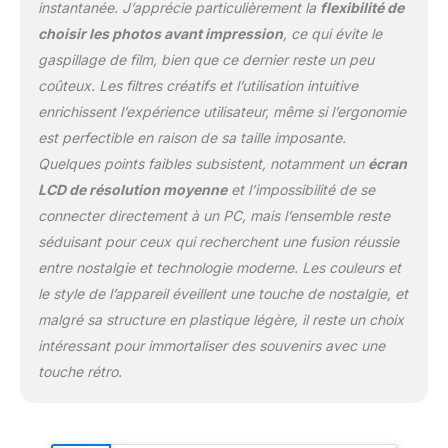
effetde type analogique
instantanée. J’apprécie particulièrement la
flexibilité de
Le pack comprend
choisir les photos avant impression
, ce qui évite le
l'appareil photo, le
gaspillage de film, bien que ce dernier reste un peu
protège-objectif, le câble
de charge USB-C, le
coûteux. Les filtres créatifs et l’utilisation intuitive
guide d'utilisation et la
enrichissent l’expérience utilisateur, même si l’ergonomie
sangle d'épaule
est perfectible en raison de sa taille imposante.
Quelques points faibles subsistent, notamment un
écran
LCD de résolution moyenne
et l’impossibilité de se
connecter directement à un PC, mais l’ensemble reste
séduisant pour ceux qui recherchent une fusion réussie
entre nostalgie et technologie moderne. Les couleurs et
le style de l’appareil éveillent une touche de nostalgie, et
malgré sa structure en plastique légère, il reste un choix
intéressant pour immortaliser des souvenirs avec une
touche rétro.