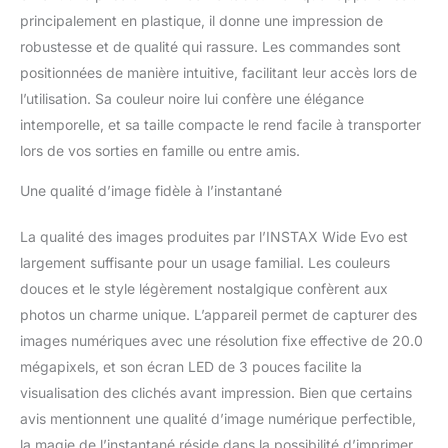
Imprimez à partir de
principalement en plastique, il donne une impression de
votre smartphone via
robustesse et de qualité qui rassure. Les commandes sont
Bluetooth, enregistrez
des photos instax dans
positionnées de manière intuitive, facilitant leur accès lors de
vos favoris et publiez-les
l’utilisation. Sa couleur noire lui confère une élégance
facilement sur nos
intemporelle, et sa taille compacte le rend facile à transporter
canaux sociaux Utilise le
lors de vos sorties en famille ou entre amis.
film instantané instax
WIDE 86 (H) x 108 (L),
Une qualité d’image fidèle à l’instantané
taille de l'image 62 (H) x
99 (L) mm, exercez votre
La qualité des images produites par l’INSTAX Wide Evo est
contrôle créatif avec 5
styles de film en plus du
largement suffisante pour un usage familial. Les couleurs
standard, du
douces et le style légèrement nostalgique confèrent aux
Cimnematic, de
photos un charme unique. L’appareil permet de capturer des
l'horodatage ou des
images numériques avec une résolution fixe effective de 20.0
perforations, chaque
option de style offre un
mégapixels, et son écran LED de 3 pouces facilite la
effetde type analogique
visualisation des clichés avant impression. Bien que certains
Le pack comprend
avis mentionnent une qualité d’image numérique perfectible,
l'appareil photo, le
la magie de l’instantané réside dans la possibilité d’imprimer
protège-objectif, le câble