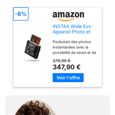
-8%
INSTAX Wide Evo
Appareil Photo et
imprimante
Produisez des photos
instantanée 2-en-1
instantanées avec la
possibilité de revoir et de
modifier les images avant
379,99 €
l'impression, 10 x
347,90 €
objectifs et 10 x effets de
pellicule Caractéristiques
: modeangle, mode
cinéma, molette de
réglage de l'inclinaison,
fixation pour trépied,
objectif selfie intégré,
emplacement pour carte
micro SD et