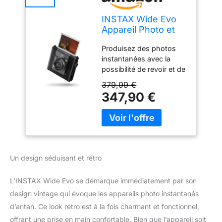
INSTAX Wide Evo
Appareil Photo et
imprimante
Produisez des photos
instantanée 2-en-1
instantanées avec la
possibilité de revoir et de
modifier les images avant
379,99 €
l'impression, 10 x
347,90 €
objectifs et 10 x effets de
pellicule Caractéristiques
: modeangle, mode
cinéma, molette de
réglage de l'inclinaison,
fixation pour trépied,
Un design séduisant et rétro
objectif selfie intégré,
emplacement pour carte
L’INSTAX Wide Evo se démarque immédiatement par son
micro SD et
design vintage qui évoque les appareils photo instantanés
synchronisation avec le
smartphone pour la prise
d’antan. Ce look rétro est à la fois charmant et fonctionnel,
de vue à distance
offrant une prise en main confortable. Bien que l’appareil soit