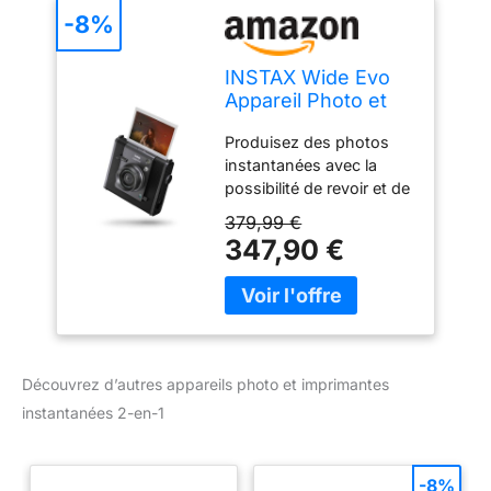
-8%
INSTAX Wide Evo
Appareil Photo et
imprimante
Produisez des photos
instantanée 2-en-1
instantanées avec la
possibilité de revoir et de
modifier les images avant
379,99 €
l'impression, 10 x
347,90 €
objectifs et 10 x effets de
pellicule Caractéristiques
: modeangle, mode
cinéma, molette de
réglage de l'inclinaison,
fixation pour trépied,
Découvrez d’autres appareils photo et imprimantes
objectif selfie intégré,
instantanées 2-en-1
emplacement pour carte
micro SD et
synchronisation avec le
-8%
smartphone pour la prise