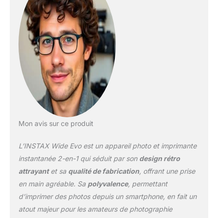
synchronisation avec le
smartphone pour la prise
de vue à distance
Imprimez à partir de
votre smartphone via
Bluetooth, enregistrez
des photos instax dans
vos favoris et publiez-les
facilement sur nos
canaux sociaux Utilise le
film instantané instax
WIDE 86 (H) x 108 (L),
Mon avis sur ce produit
taille de l'image 62 (H) x
99 (L) mm, exercez votre
L’INSTAX Wide Evo est un appareil photo et imprimante
contrôle créatif avec 5
styles de film en plus du
instantanée 2-en-1 qui séduit par son
design rétro
standard, du
attrayant
et sa
qualité de fabrication
, offrant une prise
Cimnematic, de
en main agréable. Sa
polyvalence
, permettant
l'horodatage ou des
d’imprimer des photos depuis un smartphone, en fait un
perforations, chaque
option de style offre un
atout majeur pour les amateurs de photographie