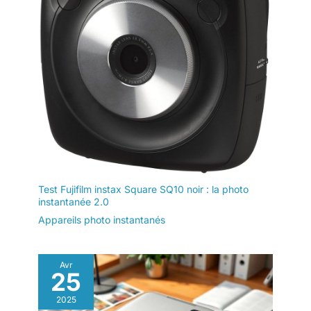
Test Fujifilm instax Square SQ10 noir : la photo
instantanée 2.0
Appareils photo instantanés
Avr
25
2025