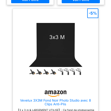
interviews avec la caméra, les
assure un enregistrement et une
portraits, les photos de
édition efficaces, comme le
produits, les vidéos TV.
recadrage, économise du temps
Convient aux débutants, aux
-5%
et rend votre travail plus
pass2 x 3 m toile de Fond Noir
efficace.
【Largement
arrière-plan écran Noirscreen
utilisé】 Le fond noir peut être
Backdrop Tissu Toile Studio
utilisé pour configurer n'importe
Photo Polyester Pliable
quel arrière-plan professionnel.
Shooting Professionnel
Photographie de studio, écrans
Enroulable Portable Lavable
de diffusion vidéo, interviews
Durable Anti-boulochage
avec caméras, portraits, prises
Photographie Portrait Vidéo
de produits, télévision,
Télévision Anti-plis Couleur
production vidéo et
Unie Studio Clips Pinces
photographie numérique, etc.
ionnés, aux streamers et aux
Convient pour les débutants, les
créateurs de contenu
passionnés, les streamers et les
【MATÉRIAU 100%
POLYSTER】: Ce Noirscreen
créateurs de contenu.
fond est fait en 100% polyester,
【Matériel en mousseline et
l'épaisseur de greenscreen est
satin】 Le fond noir a deux
120 g / m² avec le densité 75
côtés : le devant est en
D*200 D, il est non
mousseline et le dos est en
réfléchissant, ne rétrécit pas, ne
satin. Le côté en mousseline est
se décolore pas, anti-
épais et mat, le côté satiné est
boulochage, et bon sens
résistant aux plis et à la
vertical, moins froissé que les
poussière. L'utilisation d'une
autres et plus durable plus à
surface non brillante peut
Vevelux 3X3M Fond Noir Photo Studio avec 8
temps. Remarque : le support
bloquer efficacement la lumière
Clips Anti-Plis
de toile de fond n'est pas inclus
inattendue. Facile à supprimer
【POCH DE BARRE & BON
l'arrière-plan en post-
【3 x 3 m & LARGEMENT UTILISÉ】: Ce fond de photographie