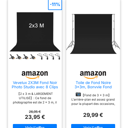
-11%
Vevelux 2X3M Fond Noir
Toile de Fond Noire
Photo Studio avec 8 Clips
3x3m, Bonvvie Fond
Anti-Plis
Photo Résistant aux
【2 x 3 m & LARGEMENT
Rides, Fond de
【Fond de 3 x 3 m】
UTILISÉ】: Ce fond de
Mousseline Lavable pour
L'arrière-plan est assez grand
photographie est de 2 x 3 m, il
Studio de Photographie,
pour la plupart des occasions,
est suffisamment grand pour la
Vidéo, Télévision,
telles que des photos pour des
plupart des occasions
26,95 €
Youtube, Zoom,
portraits complets de petits
29,99 €
photographiques, telles que la
23,95 €
Réunions en Ligne
groupes, des détaillants Web et
photographie de studio, les
des catalogues de produits
écrans de diffusion vidéo, les
commerciaux. Le fond noir