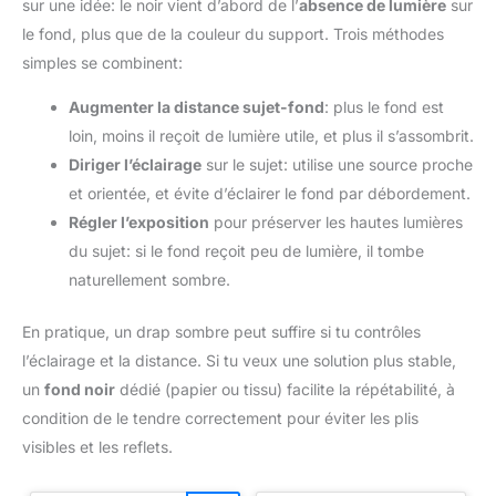
sur une idée: le noir vient d’abord de l’
absence de lumière
sur
mousseline, épais et mat. Une surface non brillante peut
bloquer efficacement la lumière inattendue. Facile à supprimer
le fond, plus que de la couleur du support. Trois méthodes
l'arrière-plan en post-production dans Photoshop et à modifier
librement différentes scènes de prise de vue. 【Pliable et
simples se combinent:
Facile à Transporter】 Le fond noir est pliable, facile à ranger
et à transporter. (Remarque: le fond peut présenter des plis
Augmenter la distance sujet-fond
: plus le fond est
après avoir été plié pendant une longue période. Vous pouvez
le repasser avec le fer à vapeur ou le suspendre pendant un
loin, moins il reçoit de lumière utile, et plus il s’assombrit.
moment pour le redresser. Lorsque vous l'utilisez, essuyez-le
doucement avec une serviette humide.) 【Comment Nettoyer la
Diriger l’éclairage
sur le sujet: utilise une source proche
Toile de Fond】 La toile de fond photographique peut être lavé
et orientée, et évite d’éclairer le fond par débordement.
et repassé au réglage le plus bas. Retirez la saleté avec un
chiffon humide et repassez le fond pour éliminer les plis. Le
Régler l’exposition
pour préserver les hautes lumières
fond peut être nettoyé dans une machine à laver. (Le lavage à
la main est recommandé pour les taches). Il peut être repassé
du sujet: si le fond reçoit peu de lumière, il tombe
et l'effet est meilleur s'il est repassé avec un fer à vapeur.
naturellement sombre.
En pratique, un drap sombre peut suffire si tu contrôles
l’éclairage et la distance. Si tu veux une solution plus stable,
un
fond noir
dédié (papier ou tissu) facilite la répétabilité, à
condition de le tendre correctement pour éviter les plis
visibles et les reflets.