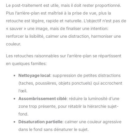
utilisation plus pratique de notre
de fond pour empêcher le tissu de fond de glisser. La
Le post-traitement est utile, mais il doit rester proportionné.
toile de fond, nous sommes
backdrop clamp clip maintient le tissu d'arrière-plan serré et
équipés de 4 pinces à ressort
Plus l’arrière-plan est maîtrisé à la prise de vue, plus la
réduit les plis 【ASSISTANCE PREMIUM 24 HEURES】: NOUS
et 4 backdrop clamp clip pour
SOMMES TOUJOURS LÀ POUR VOUS – N'hésitez pas à vous
lui. Le clip à ressort peut fixer
retouche est légère, rapide et naturelle. L’objectif n’est pas de
en convaincre vous-même et à commander aujourd'hui. Si ce
fermement le tissu
fond ne répond pas à vos attentes ou si vous avez un
« sauver » une image, mais de finaliser une intention:
photographique sur le support
problème, n’hésitez pas à nous contacter 24 heures sur 24,
de tissu de fond pour empêcher
nous vous proposerons un service client professionnel pour
renforcer la lisibilité, calmer une distraction, harmoniser une
le tissu de fond de glisser. La
assurer votre satisfaction
backdrop clamp clip maintient
couleur.
le tissu d'arrière-plan serré et
réduit les plis
Les retouches raisonnables sur l’arrière-plan se répartissent
en quelques familles:
Nettoyage local
: suppression de petites distractions
(taches, poussières, objets ponctuels) qui accrochent
l’œil.
Assombrissement ciblé
: réduire la luminosité d’une
zone trop présente, pour rétablir la hiérarchie sujet-
fond.
Désaturation partielle
: calmer une couleur agressive
dans le fond sans dénaturer le sujet.