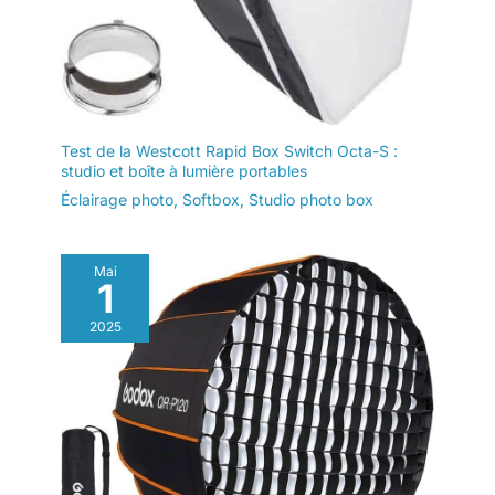
mode S2 Dissipation thermique
efficace et silencieuse】 le
système de dissipation
thermique nouvellement
amélioré adopte un ventilateur
de refroidissement silencieux et
des radiateurs de qualité
supérieure pour réduire
efficacement la température de
Test de la Westcott Rapid Box Switch Octa-S :
fonctionnement dans la
studio et boîte à lumière portables
photographie au flash en studio,
Éclairage photo
,
Softbox
,
Studio photo box
prolonger la durée de vie du
monolight, créer un
environnement de prise de vue
silencieux, et éviter la
surchauffe même après 300
Mai
pleins en continus à pleine
1
puissance
2025