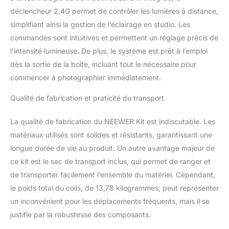
fil 2,4G et modes S1/S2】 le S101-400W PRO
déclencheur 2,4G permet de contrôler les lumières à distance,
peut fonctionner avec déclencheur 2,4G 16
simplifiant ainsi la gestion de l’éclairage en studio. Les
canaux et permettre une synchronisation
commandes sont intuitives et permettent un réglage précis de
haute vitesse 1/200s dans un rayon de 30m
lorsqu'il est réglé sur le même canal.Il
l’intensité lumineuse. De plus, le système est prêt à l’emploi
fonctionne avec QPRO Trigger (vendu
dès la sortie de la boîte, incluant tout le nécessaire pour
séparément) pour une synchronisation plus
commencer à photographier immédiatement.
rapide et de meilleures capacités anti-
interférences grâce à 1 à 99 identifiants sans
Qualité de fabrication et praticité du transport
fil et 32 canaux.Il peut être déclenché par
une unité maître manuelle en mode S1 et
La qualité de fabrication du NEEWER Kit est indiscutable. Les
unité maître TTL en mode S2 【Dissipation
thermique efficace et silencieuse】 le
matériaux utilisés sont solides et résistants, garantissant une
système de dissipation thermique
longue durée de vie au produit. Un autre avantage majeur de
nouvellement amélioré adopte un ventilateur
ce kit est le sac de transport inclus, qui permet de ranger et
de refroidissement silencieux et des
de transporter facilement l’ensemble du matériel. Cependant,
radiateurs de qualité supérieure pour réduire
le poids total du colis, de 13,78 kilogrammes, peut représenter
efficacement la température de
fonctionnement dans la photographie au
un inconvénient pour les déplacements fréquents, mais il se
flash en studio, prolonger la durée de vie du
justifie par la robustesse des composants.
monolight, créer un environnement de prise