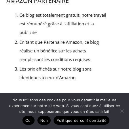
Nous utilisons des cookies pour vous garantir la meilleure
Copyright © 2026 La Belle Photo - Partenaire Amazon
expérience sur notre site web. Si vous continuez à utiliser ce
site, nous supposerons que vous en êtes satisfait.
A propos
Oui
Non
Politique de confidentialité
Contact
Plan du site