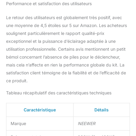
de vue silencieux et éviter la surchauffe
Performance et satisfaction des utilisateurs
même après 260 heures de remplissage
continu la puissance clignote 【Support
Le retour des utilisateurs est globalement très positif, avec
universel Bowens et prise parapluie】 le
une moyenne de 4,5 étoiles sur 5 sur Amazon. Les acheteurs
support Bowens est compatible avec divers
modificateurs de lumière tels que softbox,les
soulignent particulièrement le rapport qualité-prix
réflecteurs,les plats de beauté et les snoots
exceptionnel et la puissance d’éclairage adaptée à une
pour des effets créatifs.La prise parapluie
utilisation professionnelle. Certains avis mentionnent un petit
intégrée peut sécuriser un parapluie
bémol concernant l’absence de piles pour le déclencheur,
photographique et prend en charge des
mais cela n’affecte en rien la performance globale du kit. La
réglages d'angle flexibles à 180°.Le kit de
réflecteurs 5 en 1 offre des surfaces
satisfaction client témoigne de la fiabilité et de l’efficacité de
dorées,argentées,blanches,noires et
ce produit.
translucides pour vous permettre de
rebondir,de remplir ou de réduire les flashs
Tableau récapitulatif des caractéristiques techniques
Caractéristique
Détails
Marque
NEEWER