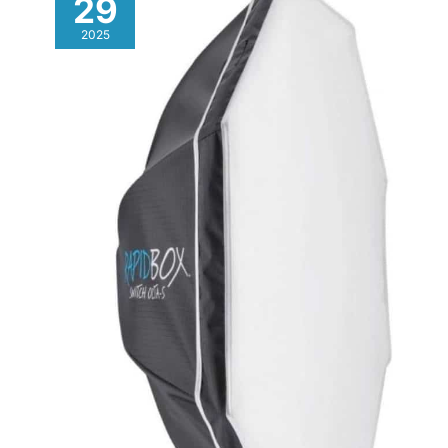
29
de 150W (2600K) prend en
charge un réglage de luminosité
2025
de 10% à 100%.Tube flash est
résistant à la chaleur et à la
haute tension pour des
performances stable et des
flash continu à pleine puissance
(réglage de puissance du
flash:4,0-10 (1/64-1/1)).L'écran
LCD HD fournit des références
visuelles et enregistre données
pour des configurations flash
【Système Q sans fil
2,4G&mode S1/S2】Construit
avec système Q sans fil
2,4G,S101-300W PRO
fonctionne avec déclencheur
2,4G & a synchronisation haute
vitesse 1/200s dans rayon 30m
lorsqu'il est réglé sur même
canal de 16 chaîne
disponible.S101-300W PRO
fonctionne avec QPRO
Trigger(vendu séparément)
pour synchronisation rapide &
capacité anti-interférence grâce
à 1 à 99 identifiant sans fil & 32
canaux.Il peut être déclenché
par une unité maître manuelle en
mode S1 et unité maître TTL en