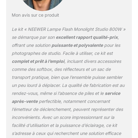
L'écran LCD HD fournit une référence
visuelle.Conformément à la directive
Mon avis sur ce produit
européenne sur l'étiquetage de l'efficacité
énergétique, en raison de ses paramètres, ce
Le kit « NEEWER Lampe Flash Monolight Studio 800W »
produit ne nécessite pas d'informations sur
l'étiquetage énergétique. 【Système Q sans
se démarque par son
excellent rapport qualité-prix
,
fil 2,4G et modes S1/S2】 le S101-400W PRO
offrant une solution
puissante et polyvalente
pour les
peut fonctionner avec déclencheur 2,4G 16
photographes de studio. Facile à utiliser, ce kit est
canaux et permettre une synchronisation
complet et prêt à l’emploi
, incluant divers accessoires
haute vitesse 1/200s dans un rayon de 30m
lorsqu'il est réglé sur le même canal.Il
comme des softbox, des réflecteurs et un sac de
fonctionne avec QPRO Trigger (vendu
transport pratique, bien que l’ensemble puisse sembler
séparément) pour une synchronisation plus
un peu lourd à déplacer. La qualité de fabrication est au
rapide et de meilleures capacités anti-
rendez-vous, même si l’absence de piles et le
service
interférences grâce à 1 à 99 identifiants sans
fil et 32 canaux.Il peut être déclenché par
après-vente
perfectible, notamment concernant
une unité maître manuelle en mode S1 et
l’émetteur de déclenchement, peuvent représenter des
unité maître TTL en mode S2 【Dissipation
inconvénients. Avec un score impressionnant sur la
thermique efficace et silencieuse】 le
facilité d’utilisation et la puissance d’éclairage, ce kit
système de dissipation thermique
nouvellement amélioré adopte un ventilateur
s’adresse à ceux qui recherchent une solution efficace