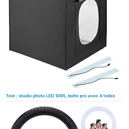
Test : studio photo LED 1095, boîte pro avec 4 toiles