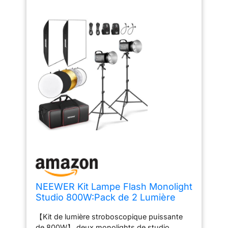
NEEWER Kit Lampe Flash Monolight
Studio 800W:Pack de 2 Lumière
Strobos S101-400W Pro 5600K
【Kit de lumière stroboscopique puissante
avec Déclencheur 2,4G/Lampe
de 800W】 deux monolights de studio