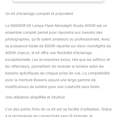
inclus 2 supports d'éclairage, 2 boîtes à
lumière, 2 réflecteurs standard, 2
Un kit d’éclairage complet et polyvalent
déclencheurs 2,4 G, 2 cordons
d'alimentation, 1 kit de réflecteur 5 en 1 et 1
Le NEEWER Kit Lampe Flash Monolight Studio 800W est un
grand sac 【Sortie flash puissante et
stable】 La lumière du jour froide de 5 600K
ensemble complet pensé pour répondre aux besoins des
± 200K garantit une haute fidélité des
photographes, qu’ils soient amateurs ou professionnels. Avec
couleurs et une reproduction précise des
sa puissance totale de 800W répartie sur deux monolights de
couleurs. La lampe pilote intégrée de 150W
400W chacun, le kit offre une flexibilité d’éclairage
(2 600K) prend en charge un réglage de la
exceptionnelle. Les accessoires inclus, tels que les softbox et
luminosité de 10% à 100%. Le tube flash est
résistant à la chaleur et à la haute tension
les réflecteurs, permettent de moduler la lumière selon les
pour des performances stables et des flashs
besoins spécifiques de chaque prise de vue. La compatibilité
continus à pleine puissance (réglage de la
avec la monture Bowens assure une large gamme de
puissance du flash : 4,0-10 (1/64-1/1)).
modificateurs de lumière pour une créativité sans limite.
L'écran LCD HD fournit une référence
visuelle.Conformément à la directive
Une utilisation simplifiée et intuitive
européenne sur l'étiquetage de l'efficacité
énergétique, en raison de ses paramètres, ce
produit ne nécessite pas d'informations sur
L’un des points forts de ce kit est sa facilité d’utilisation. Grâce
l'étiquetage énergétique. 【Système Q sans
à la technologie de connectivité sans fil intégrée, le