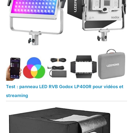
Test : panneau LED RVB Godox LP400R pour vidéos et
streaming