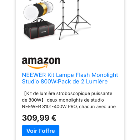
NEEWER Kit Lampe Flash Monolight
Studio 800W:Pack de 2 Lumière
Strobos S101-400W Pro 5600K
【Kit de lumière stroboscopique puissante
avec Déclencheur 2,4G/Lampe
de 800W】 deux monolights de studio
Modélisation
NEEWER S101-400W PRO, chacun avec une
150W/Bowens/Softbox/Support/Réf
sortie de 400W et un numéro guide GN65
lecteur/Sac,Compatible avec QPRO
309,99 €
(1m, ISO100). Une durée de 1/100 à 1/1 000s
et un temps de recyclage de 0,1 à 2,4s sont
parfaits pour les sujets en mouvement et la
prise de vue en continu Sont également