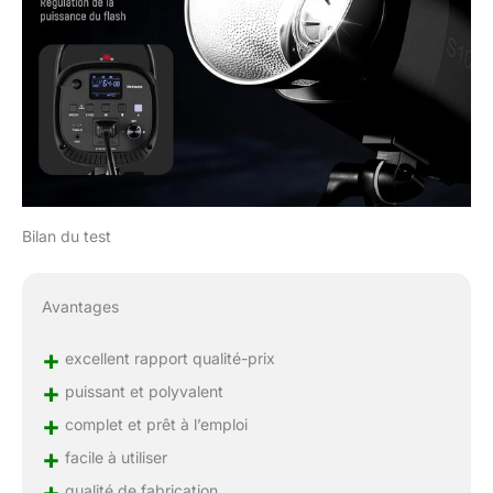
Bilan du test
Avantages
+
excellent rapport qualité-prix
+
puissant et polyvalent
+
complet et prêt à l’emploi
+
facile à utiliser
+
qualité de fabrication