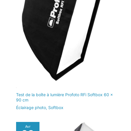
heures de remplissage continu
snoots pour des effets
la puissance clignote 【Support
créatifs.Conformément à la
universel Bowens et prise
directive européenne sur
parapluie】 le support Bowens
l'étiquetage de l'efficacité
est compatible avec divers
énergétique, en raison de ses
modificateurs de lumière tels
paramètres, ce produit ne
que softbox,les réflecteurs,les
nécessite pas d'informations
plats de beauté et les snoots
sur l'étiquetage énergétique.
pour des effets créatifs.La prise
【Kit photographie à lumière
parapluie intégrée peut
strobe de 600W】 deux
sécuriser un parapluie
monolights de studio NEEWER
photographique et prend en
S101-300W PRO.Chacun a une
charge des réglages d'angle
sortie de 300W et un nombre
flexibles à 180°.Le kit de
guide GN58(1m,ISO100) . Une
réflecteurs 5 en 1 offre des
durée de 1/100 à 1/1 000s et un
surfaces
temps de recyclage de 0,1 à
dorées,argentées,blanches,noir
1,8s sont parfaits pour les
es et translucides pour vous
sujets en mouvement et la prise
permettre de rebondir,de
de vue en continu. Sont
remplir ou de réduire les flashs
également inclus 2 supports
d'éclairage, 2 boîtes à lumière,
Test de la boîte à lumière Profoto RFi Softbox 60 x
2 réflecteurs standard, 2
90 cm
déclencheurs 2,4 G, 2 cordons
d'alimentation, 1 kit de réflecteur
Éclairage photo
,
Softbox
5 en 1 et 1 grand sac de 70 x 39
x 30cm 【Sortie de flash】 Kit
lampe flash strobe à lumière du
jour froid et stable de 5 600K ±
200K garantit fidélité des
Avr
couleurs.Lampe pilote intégrée