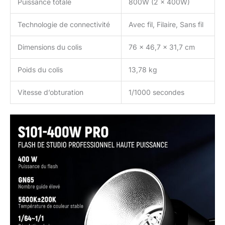
Puissance totale
800W (2 x 400W)
Technologie de connectivité
Avec fil, Filaire, Sans fil
Dimensions du colis
76 x 46,7 x 31,7 cm
Poids du colis
13,78 kg
Vitesse d’obturation
1/1000 secondes