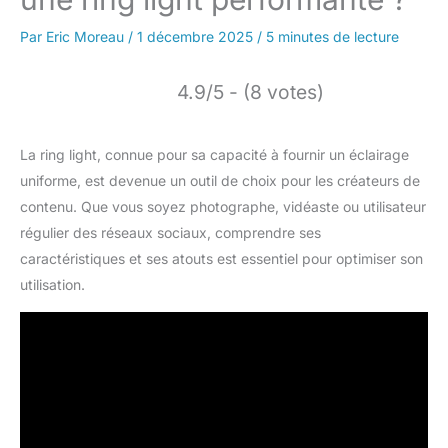
Par
Eric Moreau
/
1 décembre 2025
/
5 minutes de lecture
4.9/5 - (8 votes)
La ring light, connue pour sa capacité à fournir un éclairage
uniforme, est devenue un outil de choix pour les créateurs de
contenu. Que vous soyez photographe, vidéaste ou utilisateur
régulier des réseaux sociaux, comprendre ses
caractéristiques et ses atouts est essentiel pour optimiser son
utilisation.