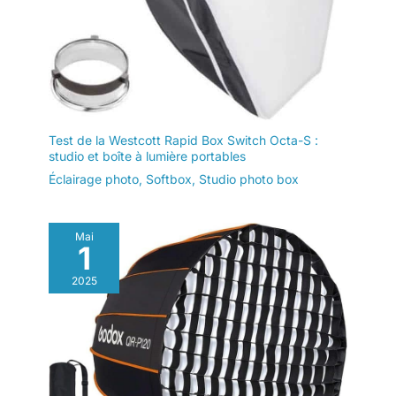
Test de la Westcott Rapid Box Switch Octa-S :
studio et boîte à lumière portables
Éclairage photo
,
Softbox
,
Studio photo box
Mai
1
2025