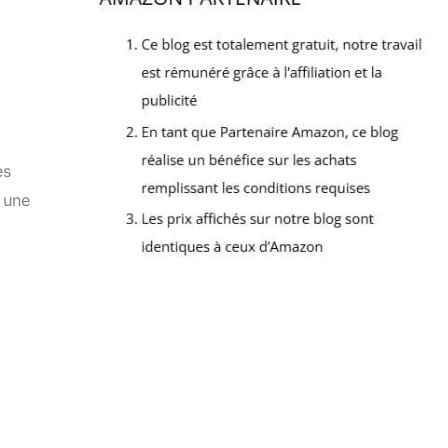
es
 une