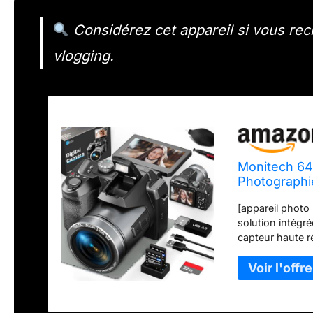
Considérez cet appareil si vous rec
vlogging.
Monitech 64
Photographi
Pouces, Zo
[appareil photo
solution intégr
capteur haute r
des images déta
son écran IPS d
produire des vi
sera idéale pour
zoom & autofocu