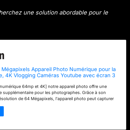
herchez une solution abordable pour le
 Mégapixels Appareil Photo Numérique pour la
e, 4K Vlogging Caméras Youtube avec écran 3
om 16x, Connexion WiFi, Autofocus（S205）
 numérique 64mp et 4K] notre appareil photo offre une
ée supplémentaire pour les photographes. Grâce à son
ésolution de 64 Mégapixels, l'appareil photo peut capturer
illées avec des couleurs riches et un contraste élevé. Avec
e 3 pouces et sa résolution vidéo 4K, cet appareil photo peut
déos HD stables en douceur. En bref, notre caméra vlogging
 la photographie et l'enregistrement vidéo! [16x Free digital
s] notre appareil photo numérique à prise de vue avec