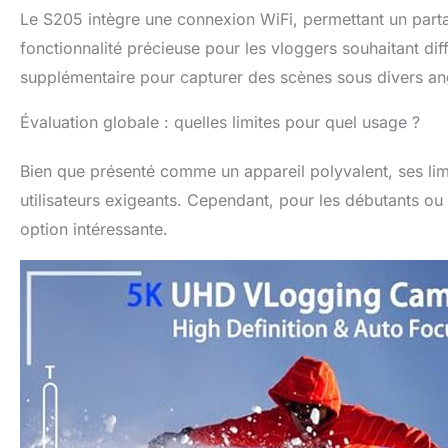
moyen pratique 
Le S205 intègre une connexion WiFi, permettant un parta
aider à enregis
fonctionnalité précieuse pour les vloggers souhaitant d
CADEAUX] Nous o
photo. Vous rec
supplémentaire pour capturer des scènes sous divers an
USB x1, une batt
un chargeur x1.
Évaluation globale : quelles limites pour quel usage ?
c'est un cadeau
veuillez nous c
Bien que présenté comme un appareil polyvalent, ses limi
remplacement e
utilisateurs exigeants. Cependant, pour les débutants ou
option intéressante.