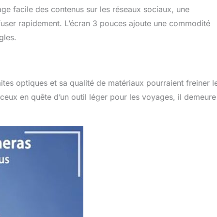
et efficace de lier apportera plus de commodité pour vous
ge facile des contenus sur les réseaux sociaux, une
trer et éditer vos vidéos préférées. [ACCESSOIRES ET
iffuser rapidement. L’écran 3 pouces ajoute une commodité
ffrons une variété d'accessoires pour le kit de l'appareil
evrez un appareil photo x1, une carte TF 32GB x1, un câble
gles.
erie lithium-ion rechargeable x2, un manuel d'instruction x1,
 Cet appareil photo numérique est parfait pour les débutants,
 parfait pour les débutants. Si vous avez des questions,
ontacter immédiatement. Nous offrons un service de
tes optiques et sa qualité de matériaux pourraient freiner l
t de remboursement gratuit pendant trois mois.
 ceux en quête d’un outil léger pour les voyages, il demeure